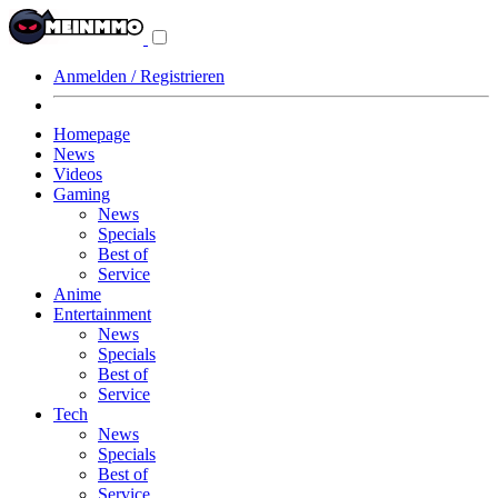
Navigationsmenü
aus-/einklappen
Anmelden / Registrieren
Homepage
News
Videos
Gaming
News
Specials
Best of
Service
Anime
Entertainment
News
Specials
Best of
Service
Tech
News
Specials
Best of
Service