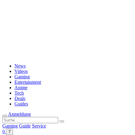
Passwort vergessen?
News
Videos
Gaming
Entertainment
Anime
Tech
Deals
Guides
Anmeldung
Suche
nach:
Gaming
Guide
Service
0
7