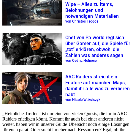
Wipe – Alles zu Items,
Belohnungen und
notwendigen Materialien
von Christos Tsogos
Chef von Palworld regt sich
über Gamer auf, die Spiele für
„tot“ erklären, obwohl die
Zahlen was anderes sagen
von Cedric Holmeier
ARC Raiders streicht ein
Feature auf manchen Maps,
damit ihr alle was zu verlieren
habt
von Nicole Wakulczyk
„Heimliche Treffen“ ist nur eine von vielen Quests, die ihr in ARC
Raiders erledigen könnt. Kommt ihr auch bei einer anderen nicht
weiter, haben wir in unserer Guide-Übersicht noch einige Lösungen
für euch parat. Oder sucht ihr eher nach Ressourcen? Egal, ob ihr