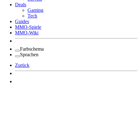
Deals
Gaming
Tech
Guides
MMO-Spiele
MMO-Wiki
Farbschema
Sprachen
Zurück
Angemeldet bleiben