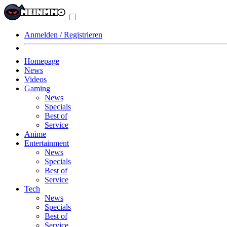
Navigationsmenü
aus-/einklappen
Anmelden / Registrieren
Homepage
News
Videos
Gaming
News
Specials
Best of
Service
Anime
Entertainment
News
Specials
Best of
Service
Tech
News
Specials
Best of
Service