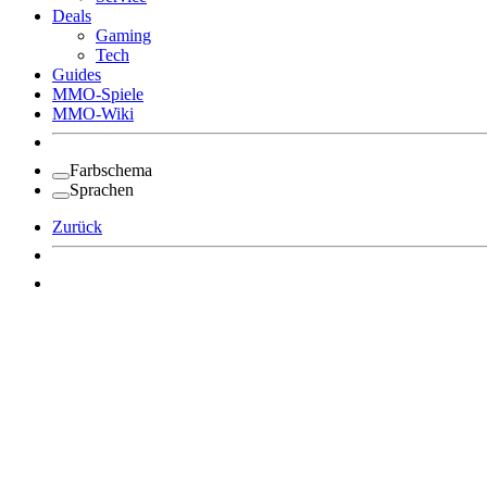
Deals
Gaming
Tech
Guides
MMO-Spiele
MMO-Wiki
Farbschema
Sprachen
Zurück
Angemeldet bleiben