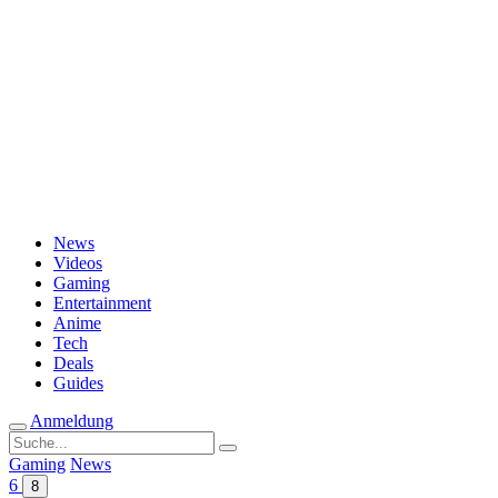
Passwort vergessen?
News
Videos
Gaming
Entertainment
Anime
Tech
Deals
Guides
Anmeldung
Suche
nach:
Gaming
News
6
8