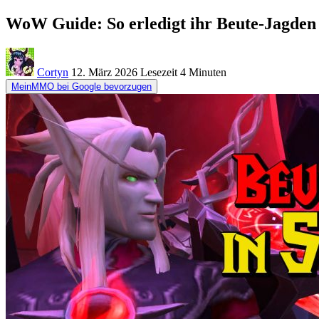
WoW Guide: So erledigt ihr Beute-Jagden
Cortyn
12. März 2026
Lesezeit
4 Minuten
MeinMMO bei Google bevorzugen