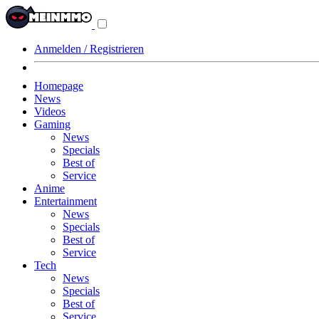
Navigationsmenü
aus-/einklappen
Anmelden / Registrieren
Homepage
News
Videos
Gaming
News
Specials
Best of
Service
Anime
Entertainment
News
Specials
Best of
Service
Tech
News
Specials
Best of
Service