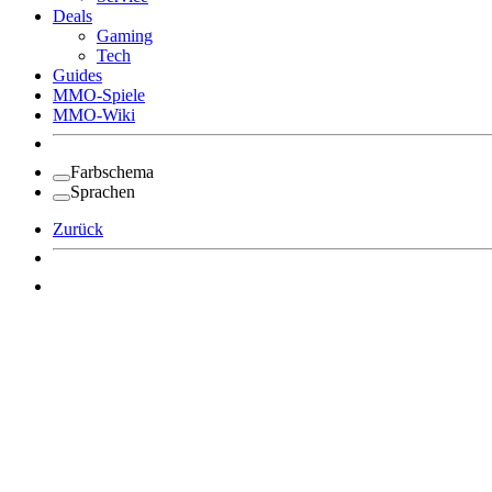
Deals
Gaming
Tech
Guides
MMO-Spiele
MMO-Wiki
Farbschema
Sprachen
Zurück
Angemeldet bleiben