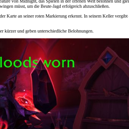
ature von Midnight, das Spielen in der offenen Welt belohnen und gleic
zwingen müsst, um die Beute-Jagd erfolgreich abzuschließen.
er Karte an seiner roten Markierung erkennt. In seinem Keller vergibt
der kürzer und geben unterschiedliche Belohnungen.