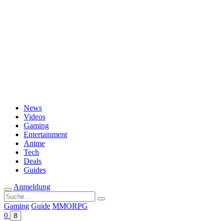
Passwort vergessen?
News
Videos
Gaming
Entertainment
Anime
Tech
Deals
Guides
Anmeldung
Suche
nach:
Gaming
Guide
MMORPG
0
8