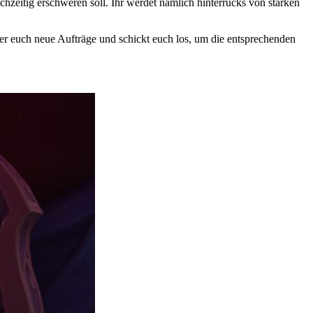
hzeitig erschweren soll. Ihr werdet nämlich hinterrücks von starken
 er euch neue Aufträge und schickt euch los, um die entsprechenden