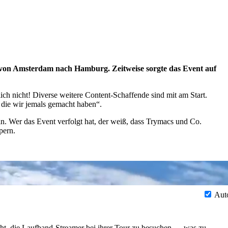
on Amsterdam nach Hamburg. Zeitweise sorgte das Event auf
lich nicht! Diverse weitere Content-Schaffende sind mit am Start.
 die wir jemals gemacht haben“.
ein. Wer das Event verfolgt hat, der weiß, dass Trymacs und Co.
pern.
Aut
cht, die Laufband-Streamer bei ihrer Tour zu besuchen … was zu