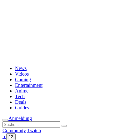
Passwort vergessen?
News
Videos
Gaming
Entertainment
Anime
Tech
Deals
Guides
Anmeldung
Suche
nach:
Community
Twitch
5
12