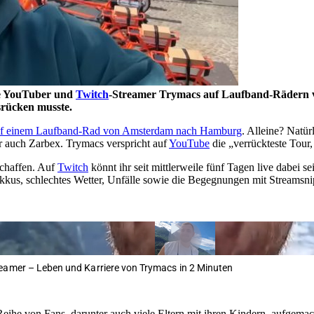
he YouTuber und
Twitch
-Streamer Trymacs auf Laufband-Rädern v
srücken musste.
auf einem Laufband-Rad von Amsterdam nach Hamburg
. Alleine? Natür
 auch Zarbex. Trymacs verspricht auf
YouTube
die „verrückteste Tour,
chaffen. Auf
Twitch
könnt ihr seit mittlerweile fünf Tagen live dabei s
kkus, schlechtes Wetter, Unfälle sowie die Begegnungen mit Streamsni
eamer – Leben und Karriere von Trymacs in 2 Minuten
Reihe von Fans, darunter auch viele Eltern mit ihren Kindern, aufgema