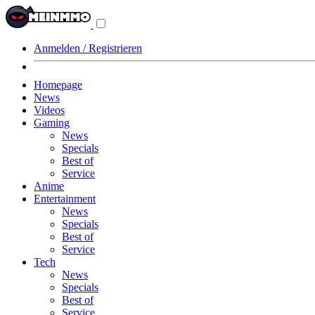
Navigationsmenü
aus-/einklappen
Anmelden / Registrieren
Homepage
News
Videos
Gaming
News
Specials
Best of
Service
Anime
Entertainment
News
Specials
Best of
Service
Tech
News
Specials
Best of
Service