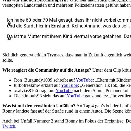
verstopften Landstraßen und mehreren Polizeieinsätzen geführt haben 
Ich habe 60 oder 70 Mal gesagt, dass ihr nicht vorbeikommen
und die Stadt hier im Emsland. Keine Ahnung, was das soll. Es 
Da ist ‘ne Mutter mit ihrem Kind viermal vorbeigefahren. D
Sichtlich genervt erklärt Trymacs, dass man in Zukunft eigentlich we
sollte.
Wie reagiert die Community auf die Ansage?
Unter dem Clip kritis
Ron_Burgundy1009 schreibt auf
YouTube
: „Eltern mit Kindern
turbofreakmw erklärt auf
YouTube
: „Generation TikTok, die 
xsalvias8166 fragt auf
YouTube
nach dem Sinn: „Personenkult h
Blackimpuls93 sieht das auf
YouTube
ganz anders: „Ihr verdien
Was ist mit den erwähnten Unfällen?
An Tag 4 gab’s bei der Laufb
Ronny landete fast auf der Straße (und in einem Auto). Die Szene kön
Auch bei Unfall Nummer 2 stand Ronny im Fokus der Ereignisse. Der
Twitch
.