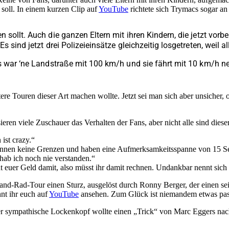
soll. In einem kurzen Clip auf
YouTube
richtete sich Trymacs sogar an
 sollt. Auch die ganzen Eltern mit ihren Kindern, die jetzt vo
sind jetzt drei Polizeieinsätze gleichzeitig losgetreten, weil al
as war ‘ne Landstraße mit 100 km/h und sie fährt mit 10 km/h n
itere Touren dieser Art machen wollte. Jetzt sei man sich aber unsiche
ieren viele Zuschauer das Verhalten der Fans, aber nicht alle sind dies
 ist crazy.“
kennen keine Grenzen und haben eine Aufmerksamkeitsspanne von 15 S
ab ich noch nie verstanden.“
t euer Geld damit, also müsst ihr damit rechnen. Undankbar nennt sich
and-Rad-Tour einen Sturz, ausgelöst durch Ronny Berger, der einen sei
nt ihr euch auf
YouTube
ansehen. Zum Glück ist niemandem etwas pass
 sympathische Lockenkopf wollte einen „Trick“ von Marc Eggers nacha