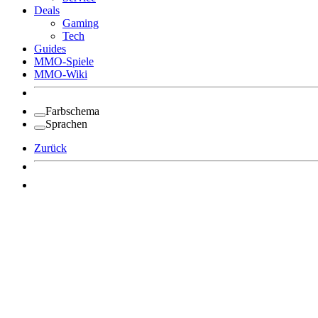
Deals
Gaming
Tech
Guides
MMO-Spiele
MMO-Wiki
Farbschema
Sprachen
Zurück
Angemeldet bleiben