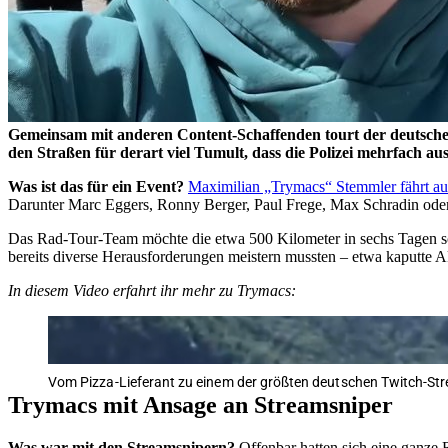
Gemeinsam mit anderen Content-Schaffenden tourt der deutsc
den Straßen für derart viel Tumult, dass die Polizei mehrfach au
Was ist das für ein Event?
Maximilian „Trymacs“ Stemmler fährt 
Darunter Marc Eggers, Ronny Berger, Paul Frege, Max Schradin oder
Das Rad-Tour-Team möchte die etwa 500 Kilometer in sechs Tagen s
bereits diverse Herausforderungen meistern mussten – etwa kaputte A
In diesem Video erfahrt ihr mehr zu Trymacs:
Vom Pizza-Lieferant zu einem der größten deutschen Twitch-Str
Trymacs mit Ansage an Streamsniper
Was war mit den Streamsnipern?
Offenbar hatten sich eine ganze 