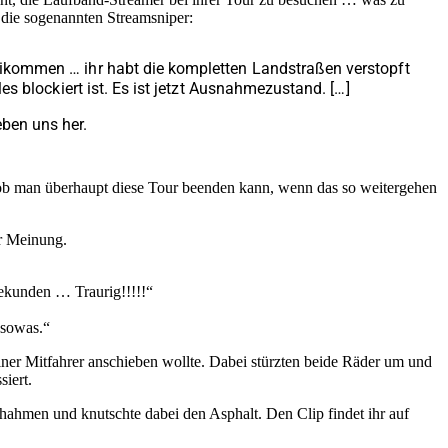
 die sogenannten Streamsniper:
rbeikommen … ihr habt die kompletten Landstraßen verstopft
les blockiert ist. Es ist jetzt Ausnahmezustand. […]
eben uns her.
r, ob man überhaupt diese Tour beenden kann, wenn das so weitergehen
er Meinung.
ekunden … Traurig!!!!!“
 sowas.“
ner Mitfahrer anschieben wollte. Dabei stürzten beide Räder um und
iert.
hmen und knutschte dabei den Asphalt. Den Clip findet ihr auf