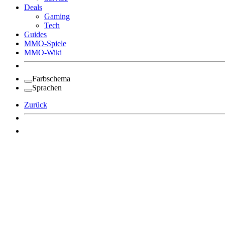
Deals
Gaming
Tech
Guides
MMO-Spiele
MMO-Wiki
Farbschema
Sprachen
Zurück
Angemeldet bleiben