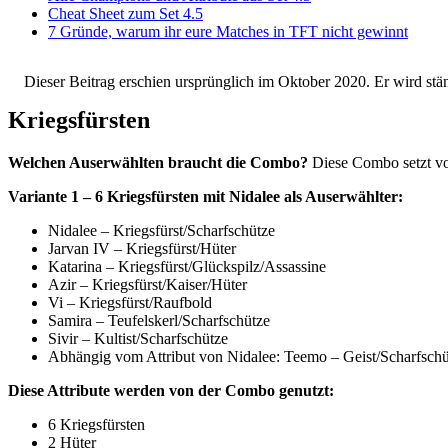
Cheat Sheet zum Set 4.5
7 Gründe, warum ihr eure Matches in TFT nicht gewinnt
Dieser Beitrag erschien ursprünglich im Oktober 2020. Er wird stän
Kriegsfürsten
Welchen Auserwählten braucht die Combo?
Diese Combo setzt vor
Variante 1 – 6 Kriegsfürsten mit Nidalee als Auserwählter:
Nidalee – Kriegsfürst/Scharfschütze
Jarvan IV – Kriegsfürst/Hüter
Katarina – Kriegsfürst/Glückspilz/Assassine
Azir – Kriegsfürst/Kaiser/Hüter
Vi – Kriegsfürst/Raufbold
Samira – Teufelskerl/Scharfschütze
Sivir – Kultist/Scharfschütze
Abhängig vom Attribut von Nidalee: Teemo – Geist/Scharfschüt
Diese Attribute werden von der Combo genutzt:
6 Kriegsfürsten
2 Hüter