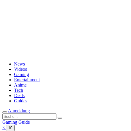
Passwort vergessen?
News
Videos
Gaming
Entertainment
Anime
Tech
Deals
Guides
Anmeldung
Suche
nach:
Gaming
Guide
3
10