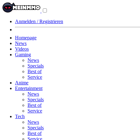
Navigationsmenü
aus-/einklappen
Anmelden / Registrieren
Homepage
News
Videos
Gaming
News
Specials
Best of
Service
Anime
Entertainment
News
Specials
Best of
Service
Tech
News
Specials
Best of
Service