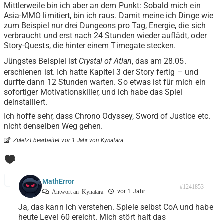
Mittlerweile bin ich aber an dem Punkt: Sobald mich ein
Asia-MMO limitiert, bin ich raus. Damit meine ich Dinge wie
zum Beispiel nur drei Dungeons pro Tag, Energie, die sich
verbraucht und erst nach 24 Stunden wieder auflädt, oder
Story-Quests, die hinter einem Timegate stecken.
Jüngstes Beispiel ist
Crystal of Atlan
, das am 28.05.
erschienen ist. Ich hatte Kapitel 3 der Story fertig – und
durfte dann 12 Stunden warten. So etwas ist für mich ein
sofortiger Motivationskiller, und ich habe das Spiel
deinstalliert.
Ich hoffe sehr, dass Chrono Odyssey, Sword of Justice etc.
nicht denselben Weg gehen.
Zuletzt bearbeitet vor 1 Jahr von Kynatara
3
MathError
#1241853
vor 1 Jahr
Antwort an
Kynatara
Ja, das kann ich verstehen. Spiele selbst CoA und habe
heute Level 60 ereicht. Mich stört halt das