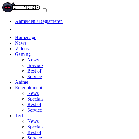
Navigationsmenü
aus-/einklappen
Anmelden / Registrieren
Homepage
News
Videos
Gaming
News
Specials
Best of
Service
Anime
Entertainment
News
Specials
Best of
Service
Tech
News
Specials
Best of
Service