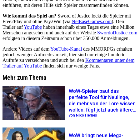
einführen, mit deren Hilfe sich Spieler zusammenfinden können.
Wie kommt das Spiel an?
Sword of Justice lockt die Spieler mit
Free2Play und ohne Pay2Win (via
NetEaseGames.com
). Den
Trailer auf
YouTube
haben innerhalb eines Tages etwa eine Million
Menschen angesehen und auch auf der Website
SwordofJustice.com
erfolgten in diesem Zeitraum schon über 350.000 Anmeldungen.
Andere Videos auf dem
YouTube-Kanal
des MMORPGs erhalten
jedoch weniger Aufmerksamkeit, hier sind nur einige hunderte
Aufrufe zu verzeichnen und auch bei den
Kommentaren unter dem
Trailer auf YouTube
finden sich nur wenige Fans.
Mehr zum Thema
WoW-Spieler baut das
perfekte Tool für Neulinge,
die mehr von der Lore wissen
wollen, fügt jetzt auch ältere
Erweiterungen hinzu
von Niko Hernes
WoW bringt neue Mega-