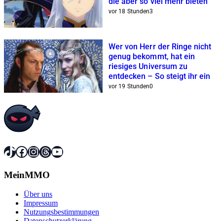
die aber so viel mehr bieten
vor 18 Stunden
3
Wer von Herr der Ringe nicht
genug bekommt, hat ein
riesiges Universum zu
entdecken – So steigt ihr ein
vor 19 Stunden
0
TikTok
Facebook
Instagram
Threads
YouTube
MeinMMO
Über uns
Impressum
Nutzungsbestimmungen
Datenschutzerklärung