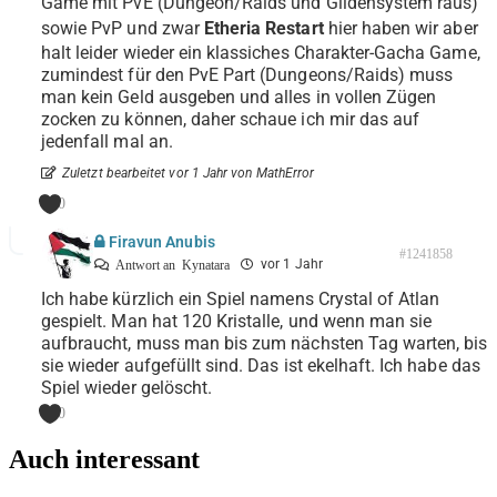
Game mit PvE (Dungeon/Raids und Gildensystem raus)
sowie PvP und zwar
Etheria Restart
hier haben wir aber
halt leider wieder ein klassiches Charakter-Gacha Game,
zumindest für den PvE Part (Dungeons/Raids) muss
man kein Geld ausgeben und alles in vollen Zügen
zocken zu können, daher schaue ich mir das auf
jedenfall mal an.
Zuletzt bearbeitet vor 1 Jahr von MathError
0
Firavun Anubis
#1241858
vor 1 Jahr
Antwort an
Kynatara
Ich habe kürzlich ein Spiel namens Crystal of Atlan
gespielt. Man hat 120 Kristalle, und wenn man sie
aufbraucht, muss man bis zum nächsten Tag warten, bis
sie wieder aufgefüllt sind. Das ist ekelhaft. Ich habe das
Spiel wieder gelöscht.
0
Auch interessant