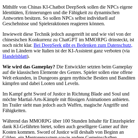
Mithilfe von Chinas KI-Chatbot DeepSeek sollen die NPCs eigene
Identitäten, Erinnerungen und die Fähigkeit zu dynamischen
Antworten besitzen. So sollen NPCs selbst individuell auf
Geschehnisse und Spieleraktionen reagieren können.
Inwieweit diese Technik jedoch ausgereift ist und wie viel von der
chinesischen Konkurrenz zu ChatGPT im MMORPG drinsteckt, ist
noch nicht klar.
Bei DeepSeek gibt es Bedenken zum Datenschutz,
und in Ländern wie Italien ist der KI-Assistent ganz verboten (via
Handelsblatt
).
Wie wird das Gameplay?
Die Entwickler setzten beim Gameplay
auf die klassischen Elemente des Genres. Spieler sollen eine offene
Welt erkunden, in Dungeons gegen mythische Bestien und Banditen
kämpfen und dabei Looten und Leveln.
Im Kampf geht Sword of Justice in Richtung Blade and Soul und
möchte Martial-Arts-Kämpfe mit flüssigen Animationen anbieten.
Im Trailer sieht man jedoch auch Waffen, magische Angriffe und
Fähigkeiten.
Während das MMORPG über 100 Stunden Inhalte für Einzelspieler
dank KI-Gefährten bietet, sollen auch geselligere Gamer auf ihre
Kosten kommen. Sword of Justice will deshalb von Beginn an
Gilden, ein Mentorensystem sowie andere Gemeinschaften