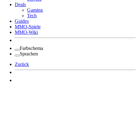
Deals
Gaming
Tech
Guides
MMO-Spiele
MMO-Wiki
Farbschema
Sprachen
Zurück
Angemeldet bleiben