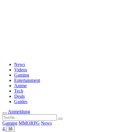
Passwort vergessen?
News
Videos
Gaming
Entertainment
Anime
Tech
Deals
Guides
Anmeldung
Suche
nach:
Gaming
MMORPG
News
4
16