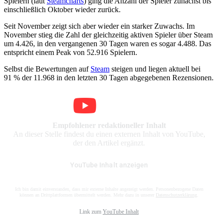
Spielern (laut
Steamcharts
) ging die Anzahl der Spieler zunächst bis
einschließlich Oktober wieder zurück.
Seit November zeigt sich aber wieder ein starker Zuwachs. Im
November stieg die Zahl der gleichzeitig aktiven Spieler über Steam
um 4.426, in den vergangenen 30 Tagen waren es sogar 4.488. Das
entspricht einem Peak von 52.916 Spielern.
Selbst die Bewertungen auf
Steam
steigen und liegen aktuell bei
91 % der 11.968 in den letzten 30 Tagen abgegebenen Rezensionen.
Empfohlener redaktioneller Inhalt
An dieser Stelle findest du einen externen Inhalt von YouTube,
der den Artikel ergänzt.
YouTube Inhalt anzeigen
Ich bin damit einverstanden, dass mir externe Inhalte angezeigt werden. Personenbezogene Daten
können an Drittplattformen übermittelt werden. Mehr dazu in unserer
Datenschutzerklärung
.
Link zum
YouTube Inhalt