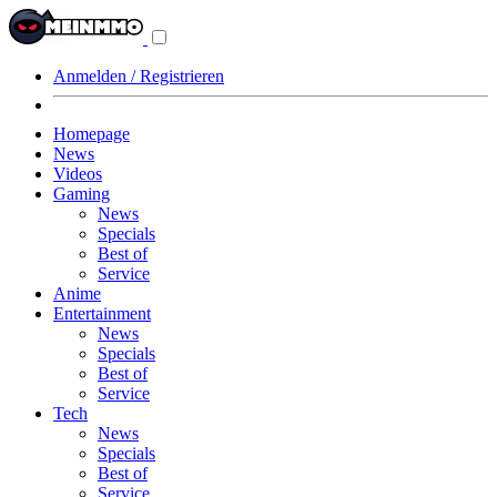
Navigationsmenü
aus-/einklappen
Anmelden / Registrieren
Homepage
News
Videos
Gaming
News
Specials
Best of
Service
Anime
Entertainment
News
Specials
Best of
Service
Tech
News
Specials
Best of
Service