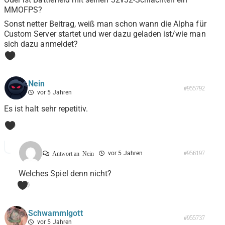
MMOFPS?
Sonst netter Beitrag, weiß man schon wann die Alpha für
Custom Server startet und wer dazu geladen ist/wie man
sich dazu anmeldet?
0
Nein
#955792
vor 5 Jahren
Es ist halt sehr repetitiv.
0
vor 5 Jahren
#956197
Antwort an
Nein
Welches Spiel denn nicht?
0
Schwammlgott
#955737
vor 5 Jahren