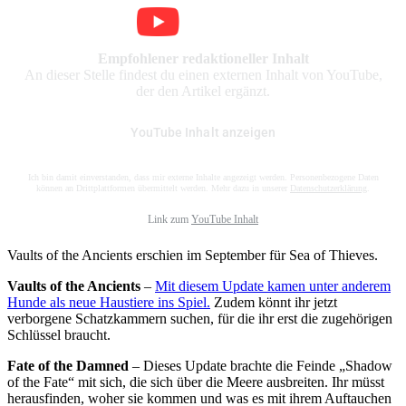
Empfohlener redaktioneller Inhalt
An dieser Stelle findest du einen externen Inhalt von YouTube,
der den Artikel ergänzt.
YouTube Inhalt anzeigen
Ich bin damit einverstanden, dass mir externe Inhalte angezeigt werden. Personenbezogene Daten
können an Drittplattformen übermittelt werden. Mehr dazu in unserer
Datenschutzerklärung
.
Link zum
YouTube Inhalt
Vaults of the Ancients erschien im September für Sea of Thieves.
Vaults of the Ancients
–
Mit diesem Update kamen unter anderem
Hunde als neue Haustiere ins Spiel.
Zudem könnt ihr jetzt
verborgene Schatzkammern suchen, für die ihr erst die zugehörigen
Schlüssel braucht.
Fate of the Damned
– Dieses Update brachte die Feinde „Shadow
of the Fate“ mit sich, die sich über die Meere ausbreiten. Ihr müsst
herausfinden, woher sie kommen und was es mit ihrem Auftauchen