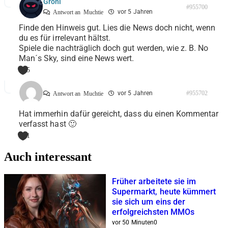
Groni
#955700
vor 5 Jahren
Antwort an
Muchtie
Finde den Hinweis gut. Lies die News doch nicht, wenn
du es für irrelevant hältst.
Spiele die nachträglich doch gut werden, wie z. B. No
Man´s Sky, sind eine News wert.
5
vor 5 Jahren
#955702
Antwort an
Muchtie
Hat immerhin dafür gereicht, dass du einen Kommentar
verfasst hast 🙂
1
Auch interessant
Früher arbeitete sie im
Supermarkt, heute kümmert
sie sich um eins der
erfolgreichsten MMOs
vor 50 Minuten
0