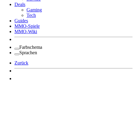
Deals
Gaming
Tech
Guides
MMO-Spiele
MMO-Wiki
Farbschema
Sprachen
Zurück
Angemeldet bleiben