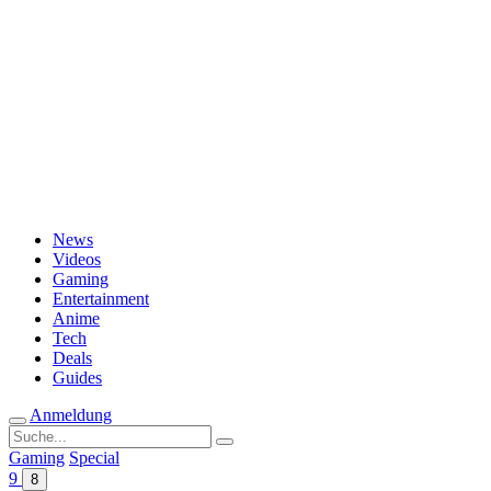
Passwort vergessen?
News
Videos
Gaming
Entertainment
Anime
Tech
Deals
Guides
Anmeldung
Suche
nach:
Gaming
Special
9
8