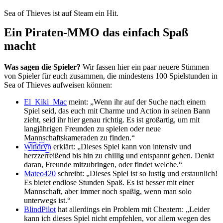
Sea of Thieves ist auf Steam ein Hit.
Ein Piraten-MMO das einfach Spaß
macht
Was sagen die Spieler?
Wir fassen hier ein paar neuere Stimmen
von Spieler für euch zusammen, die mindestens 100 Spielstunden in
Sea of Thieves aufweisen können:
El_Kiki_Mac
meint: „Wenn ihr auf der Suche nach einem
Spiel seid, das euch mit Charme und Action in seinen Bann
zieht, seid ihr hier genau richtig. Es ist großartig, um mit
langjährigen Freunden zu spielen oder neue
Mannschaftskameraden zu finden.“
W͜͡i͜͡n͜͡d͜͡r͜͡y͜͡n
erklärt: „Dieses Spiel kann von intensiv und
herzzerreißend bis hin zu chillig und entspannt gehen. Denkt
daran, Freunde mitzubringen, oder findet welche.“
Mateo420
schreibt: „Dieses Spiel ist so lustig und erstaunlich!
Es bietet endlose Stunden Spaß. Es ist besser mit einer
Mannschaft, aber immer noch spaßig, wenn man solo
unterwegs ist.“
BlindPilot
hat allerdings ein Problem mit Cheatern: „Leider
kann ich dieses Spiel nicht empfehlen, vor allem wegen des