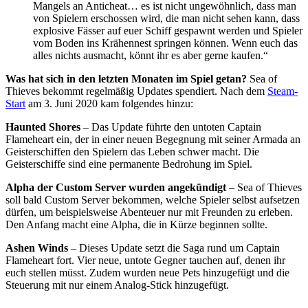
Mangels an Anticheat… es ist nicht ungewöhnlich, dass man
von Spielern erschossen wird, die man nicht sehen kann, dass
explosive Fässer auf euer Schiff gespawnt werden und Spieler
vom Boden ins Krähennest springen können. Wenn euch das
alles nichts ausmacht, könnt ihr es aber gerne kaufen.“
Was hat sich in den letzten Monaten im Spiel getan?
Sea of
Thieves bekommt regelmäßig Updates spendiert. Nach dem
Steam-
Start
am 3. Juni 2020 kam folgendes hinzu:
Haunted Shores
– Das Update führte den untoten Captain
Flameheart ein, der in einer neuen Begegnung mit seiner Armada an
Geisterschiffen den Spielern das Leben schwer macht. Die
Geisterschiffe sind eine permanente Bedrohung im Spiel.
Alpha der Custom Server wurden angekündigt
– Sea of Thieves
soll bald Custom Server bekommen, welche Spieler selbst aufsetzen
dürfen, um beispielsweise Abenteuer nur mit Freunden zu erleben.
Den Anfang macht eine Alpha, die in Kürze beginnen sollte.
Ashen Winds
– Dieses Update setzt die Saga rund um Captain
Flameheart fort. Vier neue, untote Gegner tauchen auf, denen ihr
euch stellen müsst. Zudem wurden neue Pets hinzugefügt und die
Steuerung mit nur einem Analog-Stick hinzugefügt.