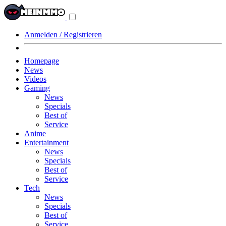
Navigationsmenü
aus-/einklappen
Anmelden / Registrieren
Homepage
News
Videos
Gaming
News
Specials
Best of
Service
Anime
Entertainment
News
Specials
Best of
Service
Tech
News
Specials
Best of
Service