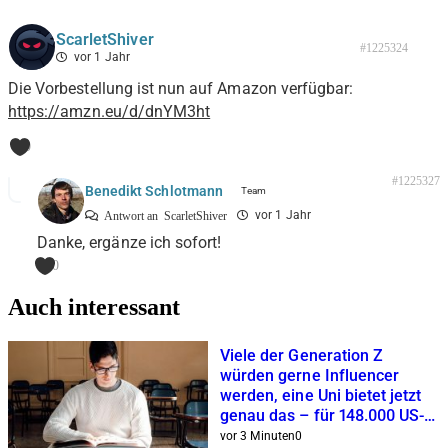
ScarletShiver
#1225324
vor 1 Jahr
Die Vorbestellung ist nun auf Amazon verfügbar:
https://amzn.eu/d/dnYM3ht
0
#1225327
Benedikt Schlotmann
vor 1 Jahr
Antwort an
ScarletShiver
Danke, ergänze ich sofort!
0
Auch interessant
Viele der Generation Z
würden gerne Influencer
werden, eine Uni bietet jetzt
genau das – für 148.000 US-
Dollar
vor 3 Minuten
0