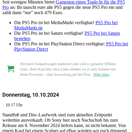
Seit wenigen Minuten bietet
Gamestop einen Trade-In für die PS5
Pro
an: Ihr tauscht eure alte PS5 gegen die neue PS5 Pro ein und
zahlt dann “nur” noch 479 Euro.
Die PS5 Pro ist bei MediaMarkt verfügbar!
PS5 Pro bei
MediaMarkt.de
Die PS5 Pro ist bei Saturn verfügbar!
PS5 Pro bei Saturn
bestellen
Die PS5 Pro ist bei PlayStation Direct verfügbar:
PS5 Pro bei
PlayStation Direct
Mit einem Einkaufswagen markierte Links sind so genannte Affiliate-
Links. Beim Kauf über diese Links erhalten wir je nach Anbieter eine
kleine Provision – ohne Auswirkung auf den Preis.
Mehr Infos
.
Donnerstag, 10.10.2024
10:17 Uhr
Standfuß und Disc-Laufwerk sind zum aktuellen Zeitpunkt
weiterhin ausverkauft. Ob Sony hier noch Nachschub bis zum
Release am 8. November 2024 liefern kann, ist nicht bekannt. Von
einem Kauf bei einem Scalper auf eBay würden wir euch dringend