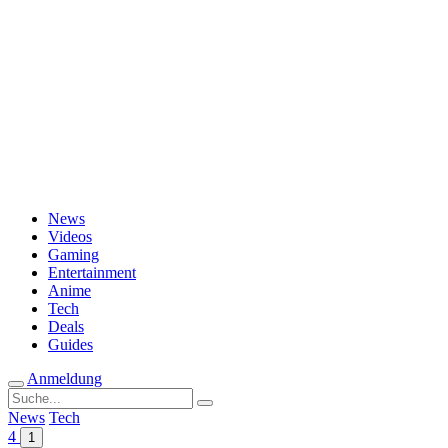
Passwort vergessen?
News
Videos
Gaming
Entertainment
Anime
Tech
Deals
Guides
Anmeldung
Suche
nach:
News
Tech
4
1