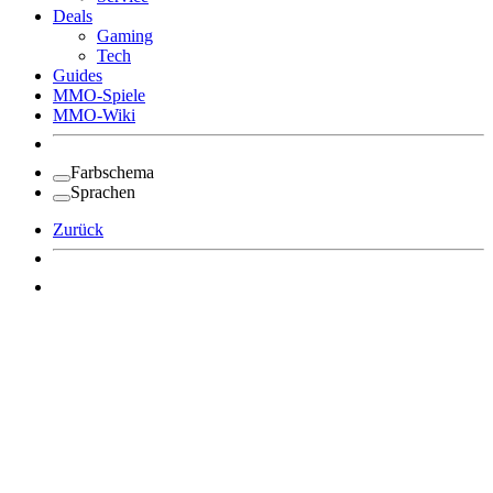
Deals
Gaming
Tech
Guides
MMO-Spiele
MMO-Wiki
Farbschema
Sprachen
Zurück
Angemeldet bleiben