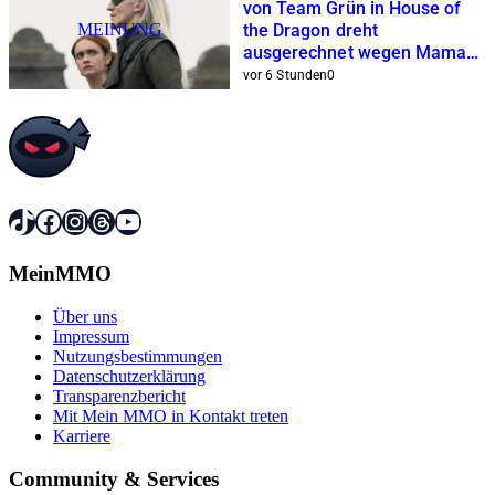
von Team Grün in House of
MEINUNG
the Dragon dreht
ausgerechnet wegen Mama
am Rad
vor 6 Stunden
0
TikTok
Facebook
Instagram
Threads
YouTube
MeinMMO
Über uns
Impressum
Nutzungsbestimmungen
Datenschutzerklärung
Transparenzbericht
Mit Mein MMO in Kontakt treten
Karriere
Community & Services