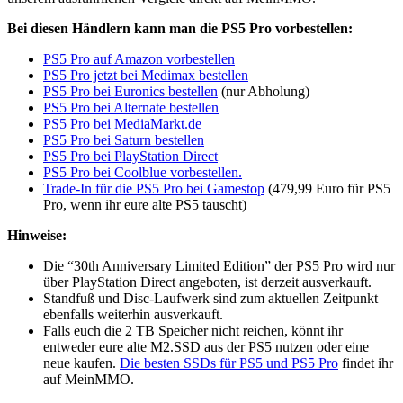
Bei diesen Händlern kann man die PS5 Pro vorbestellen:
PS5 Pro auf Amazon vorbestellen
PS5 Pro jetzt bei Medimax bestellen
PS5 Pro bei Euronics bestellen
(nur Abholung)
PS5 Pro bei Alternate bestellen
PS5 Pro bei MediaMarkt.de
PS5 Pro bei Saturn bestellen
PS5 Pro bei PlayStation Direct
PS5 Pro bei Coolblue vorbestellen.
Trade-In für die PS5 Pro bei Gamestop
(479,99 Euro für PS5
Pro, wenn ihr eure alte PS5 tauscht)
Hinweise:
Die “30th Anniversary Limited Edition” der PS5 Pro wird nur
über PlayStation Direct angeboten, ist derzeit ausverkauft.
Standfuß und Disc-Laufwerk sind zum aktuellen Zeitpunkt
ebenfalls weiterhin ausverkauft.
Falls euch die 2 TB Speicher nicht reichen, könnt ihr
entweder eure alte M2.SSD aus der PS5 nutzen oder eine
neue kaufen.
Die besten SSDs für PS5 und PS5 Pro
findet ihr
auf MeinMMO.