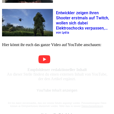
Entwickler zeigen ihren
Shooter erstmals auf Twitch,
wollen sich dabei
Elektroschocks verpassen,
werden gebannt, bevor es
von Lydia
richtig losgeht
Hier könnt ihr euch das ganze Video auf YouTube anschauen:
Empfohlener redaktioneller Inhalt
An dieser Stelle findest du einen externen Inhalt von YouTube,
der den Artikel ergänzt.
YouTube Inhalt anzeigen
Ich bin damit einverstanden, dass mir externe Inhalte angezeigt werden. Personenbezogene Daten
können an Drittplattformen übermittelt werden. Mehr dazu in unserer
Datenschutzerklärung
.