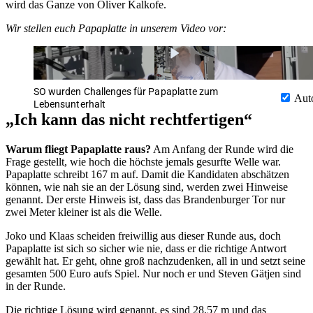
wird das Ganze von Oliver Kalkofe.
Wir stellen euch Papaplatte in unserem Video vor:
SO wurden Challenges für Papaplatte zum
Aut
Lebensunterhalt
„Ich kann das nicht rechtfertigen“
Warum fliegt Papaplatte raus?
Am Anfang der Runde wird die
Frage gestellt, wie hoch die höchste jemals gesurfte Welle war.
Papaplatte schreibt 167 m auf. Damit die Kandidaten abschätzen
können, wie nah sie an der Lösung sind, werden zwei Hinweise
genannt. Der erste Hinweis ist, dass das Brandenburger Tor nur
zwei Meter kleiner ist als die Welle.
Joko und Klaas scheiden freiwillig aus dieser Runde aus, doch
Papaplatte ist sich so sicher wie nie, dass er die richtige Antwort
gewählt hat. Er geht, ohne groß nachzudenken, all in und setzt seine
gesamten 500 Euro aufs Spiel. Nur noch er und Steven Gätjen sind
in der Runde.
Die richtige Lösung wird genannt, es sind 28,57 m und das