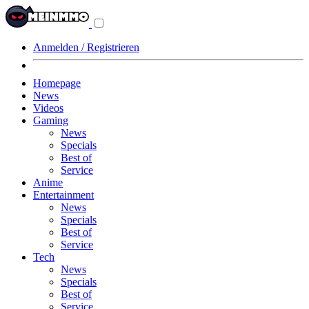
Navigationsmenü
aus-/einklappen
Anmelden / Registrieren
Homepage
News
Videos
Gaming
News
Specials
Best of
Service
Anime
Entertainment
News
Specials
Best of
Service
Tech
News
Specials
Best of
Service