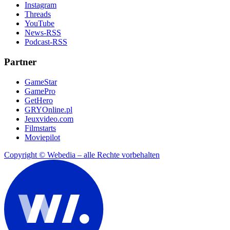
Instagram
Threads
YouTube
News-RSS
Podcast-RSS
Partner
GameStar
GamePro
GetHero
GRYOnline.pl
Jeuxvideo.com
Filmstarts
Moviepilot
Copyright © Webedia – alle Rechte vorbehalten