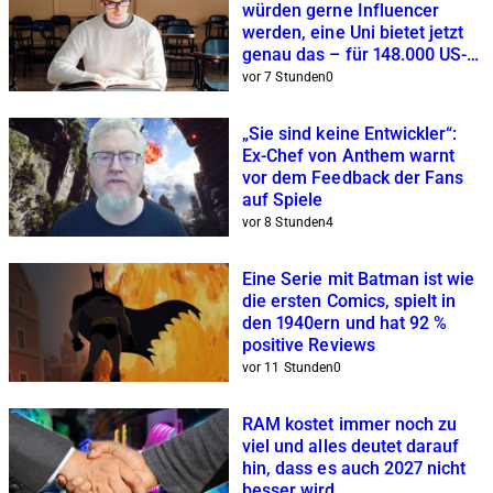
würden gerne Influencer
werden, eine Uni bietet jetzt
genau das – für 148.000 US-
Dollar
vor 7 Stunden
0
„Sie sind keine Entwickler“:
Ex-Chef von Anthem warnt
vor dem Feedback der Fans
auf Spiele
vor 8 Stunden
4
Eine Serie mit Batman ist wie
die ersten Comics, spielt in
den 1940ern und hat 92 %
positive Reviews
vor 11 Stunden
0
RAM kostet immer noch zu
viel und alles deutet darauf
hin, dass es auch 2027 nicht
besser wird