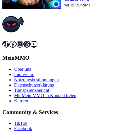
vor 12 Stunden
1
TikTok
Facebook
Instagram
Threads
YouTube
MeinMMO
Über uns
Impressum
Nutzungsbestimmungen
Datenschutzerklärung
Transparenzbericht
Mit Mein MMO in Kontakt treten
Karriere
Community & Services
TikTok
Facebook