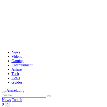
Passwort vergessen?
News
Videos
Gaming
Entertainment
Anime
Tech
Deals
Guides
Anmeldung
Suche
nach:
News
Twitch
0
4