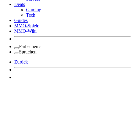
Deals
Gaming
Tech
Guides
MMO-Spiele
MMO-Wiki
Farbschema
Sprachen
Zurück
Angemeldet bleiben