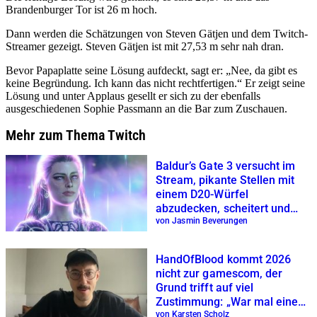
Brandenburger Tor ist 26 m hoch.
Dann werden die Schätzungen von Steven Gätjen und dem Twitch-
Streamer gezeigt. Steven Gätjen ist mit 27,53 m sehr nah dran.
Bevor Papaplatte seine Lösung aufdeckt, sagt er: „Nee, da gibt es
keine Begründung. Ich kann das nicht rechtfertigen.“ Er zeigt seine
Lösung und unter Applaus gesellt er sich zu der ebenfalls
ausgeschiedenen Sophie Passmann an die Bar zum Zuschauen.
Mehr zum Thema Twitch
Baldur’s Gate 3 versucht im
Stream, pikante Stellen mit
einem D20-Würfel
abzudecken, scheitert und
wird gebannt
von Jasmin Beverungen
HandOfBlood kommt 2026
nicht zur gamescom, der
Grund trifft auf viel
Zustimmung: „War mal eine
echte Games-Messe“
von Karsten Scholz