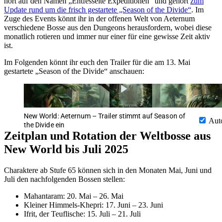
hört auf den Namen „Entfesselte Expeditionen“ und gehört
zum
Update rund um die frisch gestartete „Season of the Divide“
. Im
Zuge des Events könnt ihr in der offenen Welt von Aeternum
verschiedene Bosse aus den Dungeons herausfordern, wobei diese
monatlich rotieren und immer nur einer für eine gewisse Zeit aktiv
ist.
Im Folgenden könnt ihr euch den Trailer für die am 13. Mai
gestartete „Season of the Divide“ anschauen:
New World: Aeternum – Trailer stimmt auf Season of
Aut
the Divide ein
Zeitplan und Rotation der Weltbosse aus
New World bis Juli 2025
Charaktere ab Stufe 65 können sich in den Monaten Mai, Juni und
Juli den nachfolgenden Bossen stellen:
Mahantaram: 20. Mai – 26. Mai
Kleiner Himmels-Khepri: 17. Juni – 23. Juni
Ifrit, der Teuflische: 15. Juli – 21. Juli