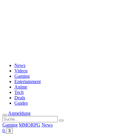
Passwort vergessen?
News
Videos
Gaming
Entertainment
Anime
Tech
Deals
Guides
Anmeldung
Suche
nach:
Gaming
MMORPG
News
0
3