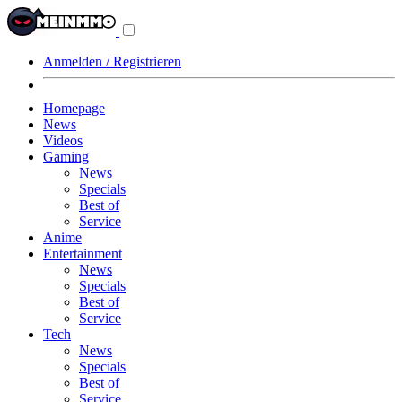
Navigationsmenü
aus-/einklappen
Anmelden / Registrieren
Homepage
News
Videos
Gaming
News
Specials
Best of
Service
Anime
Entertainment
News
Specials
Best of
Service
Tech
News
Specials
Best of
Service