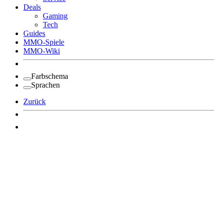
Deals
Gaming
Tech
Guides
MMO-Spiele
MMO-Wiki
Farbschema
Sprachen
Zurück
Angemeldet bleiben