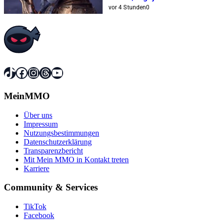
Erweiterungen hinzu
vor 4 Stunden
0
TikTok
Facebook
Instagram
Threads
YouTube
MeinMMO
Über uns
Impressum
Nutzungsbestimmungen
Datenschutzerklärung
Transparenzbericht
Mit Mein MMO in Kontakt treten
Karriere
Community & Services
TikTok
Facebook