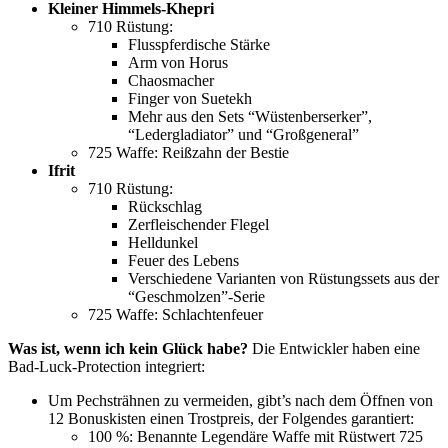
Kleiner Himmels-Khepri
710 Rüstung:
Flusspferdische Stärke
Arm von Horus
Chaosmacher
Finger von Suetekh
Mehr aus den Sets “Wüstenberserker”,
“Ledergladiator” und “Großgeneral”
725 Waffe: Reißzahn der Bestie
Ifrit
710 Rüstung:
Rückschlag
Zerfleischender Flegel
Helldunkel
Feuer des Lebens
Verschiedene Varianten von Rüstungssets aus der
“Geschmolzen”-Serie
725 Waffe: Schlachtenfeuer
Was ist, wenn ich kein Glück habe?
Die Entwickler haben eine
Bad-Luck-Protection integriert:
Um Pechsträhnen zu vermeiden, gibt’s nach dem Öffnen von
12 Bonuskisten einen Trostpreis, der Folgendes garantiert:
100 %: Benannte Legendäre Waffe mit Rüstwert 725