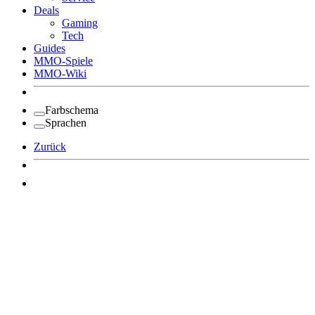
Deals
Gaming
Tech
Guides
MMO-Spiele
MMO-Wiki
Farbschema
Sprachen
Zurück
Angemeldet bleiben