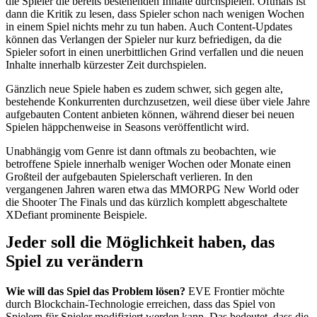
die Spieler die bereits bestehenden Inhalte durchspielen. Oftmals ist
dann die Kritik zu lesen, dass Spieler schon nach wenigen Wochen
in einem Spiel nichts mehr zu tun haben. Auch Content-Updates
können das Verlangen der Spieler nur kurz befriedigen, da die
Spieler sofort in einen unerbittlichen Grind verfallen und die neuen
Inhalte innerhalb kürzester Zeit durchspielen.
Gänzlich neue Spiele haben es zudem schwer, sich gegen alte,
bestehende Konkurrenten durchzusetzen, weil diese über viele Jahre
aufgebauten Content anbieten können, während dieser bei neuen
Spielen häppchenweise in Seasons veröffentlicht wird.
Unabhängig vom Genre ist dann oftmals zu beobachten, wie
betroffene Spiele innerhalb weniger Wochen oder Monate einen
Großteil der aufgebauten Spielerschaft verlieren. In den
vergangenen Jahren waren etwa das MMORPG New World oder
die Shooter The Finals und das kürzlich komplett abgeschaltete
XDefiant prominente Beispiele.
Jeder soll die Möglichkeit haben, das
Spiel zu verändern
Wie will das Spiel das Problem lösen?
EVE Frontier möchte
durch Blockchain-Technologie erreichen, dass das Spiel von
Spielern für Spieler modifiziert werden kann. Das bedeutet, dass die