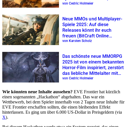
wenn PvP ein wichtiger Teil
von Cedric Holmeier
des Spiels ist
Neue MMOs und Multiplayer-
Spiele 2025: Auf diese
Releases könnt ihr euch
freuen (BitCraft Online
verschiebt sich)
von Karsten Scholz
Das schönste neue MMORPG
2025 ist von einem bekannten
Horror-Film inspiriert, zerstört
das liebliche Mittelalter mit
außerirdischen Angreifern
von Cedric Holmeier
Wie könnten neue Inhalte aussehen?
EVE Frontier hat kürzlich
einen sogenannten „Hackathon“ abgehalten. Das war ein
Wettbewerb, bei dem Spieler innerhalb von 2 Tagen neue Inhalte für
EVE Frontier erschaffen sollten, die einen bleibenden Effekt
hinterlassen. Es ging um über 6.000 US-Dollar in Preisgeldern (via
X
).
Bei diesem Hackathon wurde etwa ein System gezeigt, das einen