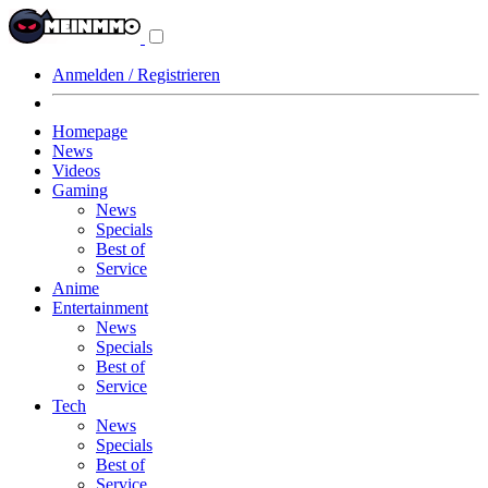
Navigationsmenü
aus-/einklappen
Anmelden / Registrieren
Homepage
News
Videos
Gaming
News
Specials
Best of
Service
Anime
Entertainment
News
Specials
Best of
Service
Tech
News
Specials
Best of
Service