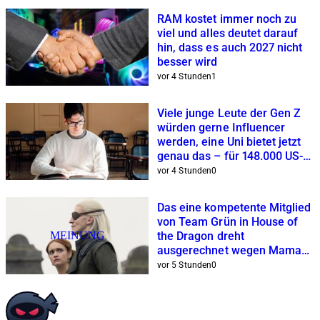
RAM kostet immer noch zu
viel und alles deutet darauf
hin, dass es auch 2027 nicht
besser wird
vor 4 Stunden
1
Viele junge Leute der Gen Z
würden gerne Influencer
werden, eine Uni bietet jetzt
genau das – für 148.000 US-
Dollar
vor 4 Stunden
0
Das eine kompetente Mitglied
von Team Grün in House of
MEINUNG
the Dragon dreht
ausgerechnet wegen Mama
am Rad
vor 5 Stunden
0