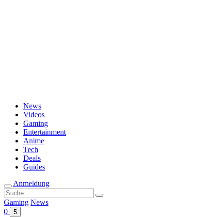
Passwort vergessen?
News
Videos
Gaming
Entertainment
Anime
Tech
Deals
Guides
Anmeldung
Suche
nach:
Gaming
News
0
5