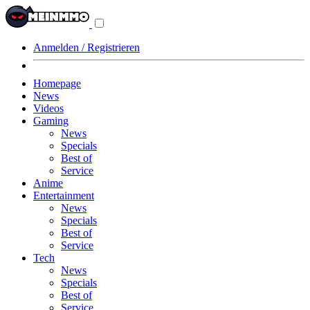
Navigationsmenü
aus-/einklappen
Anmelden / Registrieren
Homepage
News
Videos
Gaming
News
Specials
Best of
Service
Anime
Entertainment
News
Specials
Best of
Service
Tech
News
Specials
Best of
Service