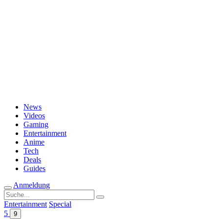
Passwort vergessen?
News
Videos
Gaming
Entertainment
Anime
Tech
Deals
Guides
Anmeldung
Suche
nach:
Entertainment
Special
5
9