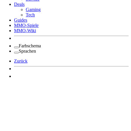
Deals
Gaming
Tech
Guides
MMO-Spiele
MMO-Wiki
Farbschema
Sprachen
Zurück
Angemeldet bleiben