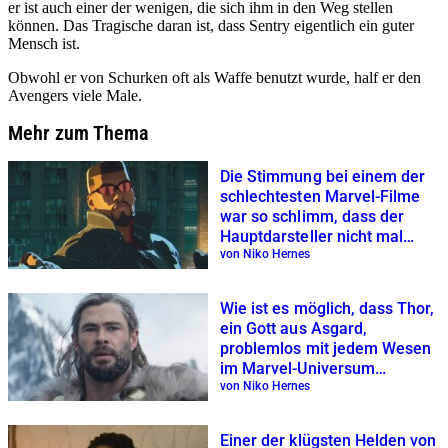
er ist auch einer der wenigen, die sich ihm in den Weg stellen
können. Das Tragische daran ist, dass Sentry eigentlich ein guter
Mensch ist.
Obwohl er von Schurken oft als Waffe benutzt wurde, half er den
Avengers viele Male.
Mehr zum Thema
Die Stimmung bei einem der
schlechtesten Marvel-Filme
war so schlimm, dass der
Hauptdarsteller nicht mal
seine Augen öffnen wollte
von Niko Hernes
Wie ist es möglich, dass Thor,
ein Gott aus Asgard,
problemlos mit jedem Wesen
im Marvel-Universum
sprechen kann?
von Niko Hernes
Einer der klügsten Helden von