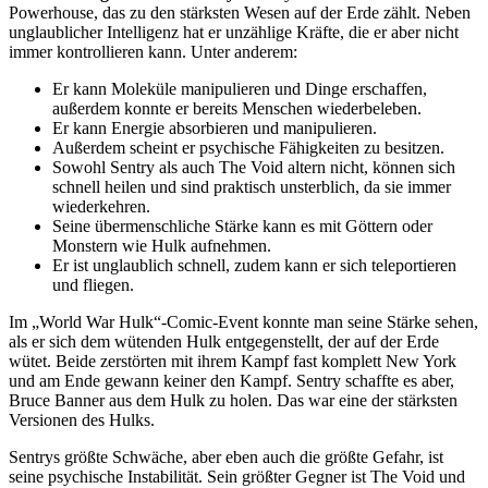
Powerhouse, das zu den stärksten Wesen auf der Erde zählt. Neben
unglaublicher Intelligenz hat er unzählige Kräfte, die er aber nicht
immer kontrollieren kann. Unter anderem:
Er kann Moleküle manipulieren und Dinge erschaffen,
außerdem konnte er bereits Menschen wiederbeleben.
Er kann Energie absorbieren und manipulieren.
Außerdem scheint er psychische Fähigkeiten zu besitzen.
Sowohl Sentry als auch The Void altern nicht, können sich
schnell heilen und sind praktisch unsterblich, da sie immer
wiederkehren.
Seine übermenschliche Stärke kann es mit Göttern oder
Monstern wie Hulk aufnehmen.
Er ist unglaublich schnell, zudem kann er sich teleportieren
und fliegen.
Im
World War Hulk
-Comic-Event konnte man seine Stärke sehen,
als er sich dem wütenden Hulk entgegenstellt, der auf der Erde
wütet. Beide zerstörten mit ihrem Kampf fast komplett New York
und am Ende gewann keiner den Kampf. Sentry schaffte es aber,
Bruce Banner aus dem Hulk zu holen. Das war eine der stärksten
Versionen des Hulks.
Sentrys größte Schwäche, aber eben auch die größte Gefahr, ist
seine psychische Instabilität. Sein größter Gegner ist The Void und