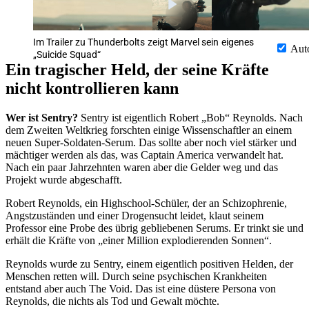
Im Trailer zu Thunderbolts zeigt Marvel sein eigenes
Aut
„Suicide Squad“
Ein tragischer Held, der seine Kräfte
nicht kontrollieren kann
Wer ist Sentry?
Sentry ist eigentlich Robert
Bob
Reynolds. Nach
dem Zweiten Weltkrieg forschten einige Wissenschaftler an einem
neuen Super-Soldaten-Serum. Das sollte aber noch viel stärker und
mächtiger werden als das, was Captain America verwandelt hat.
Nach ein paar Jahrzehnten waren aber die Gelder weg und das
Projekt wurde abgeschafft.
Robert Reynolds, ein Highschool-Schüler, der an Schizophrenie,
Angstzuständen und einer Drogensucht leidet, klaut seinem
Professor eine Probe des übrig gebliebenen Serums. Er trinkt sie und
erhält die Kräfte von
einer Million explodierenden Sonnen
.
Reynolds wurde zu Sentry, einem eigentlich positiven Helden, der
Menschen retten will. Durch seine psychischen Krankheiten
entstand aber auch The Void. Das ist eine düstere Persona von
Reynolds, die nichts als Tod und Gewalt möchte.