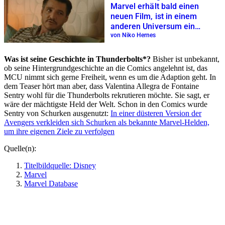
Marvel erhält bald einen
neuen Film, ist in einem
anderen Universum ein
gefährlicher Schurke
von Niko Hernes
Was ist seine Geschichte in Thunderbolts*?
Bisher ist unbekannt,
ob seine Hintergrundgeschichte an die Comics angelehnt ist, das
MCU nimmt sich gerne Freiheit, wenn es um die Adaption geht. In
dem Teaser hört man aber, dass Valentina Allegra de Fontaine
Sentry wohl für die Thunderbolts rekrutieren möchte. Sie sagt, er
wäre der mächtigste Held der Welt. Schon in den Comics wurde
Sentry von Schurken ausgenutzt:
In einer düsteren Version der
Avengers verkleiden sich Schurken als bekannte Marvel-Helden,
um ihre eigenen Ziele zu verfolgen
Quelle(n):
Titelbildquelle: Disney
Marvel
Marvel Database