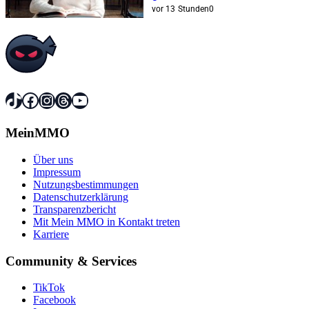
Dollar
vor 13 Stunden
0
TikTok
Facebook
Instagram
Threads
YouTube
MeinMMO
Über uns
Impressum
Nutzungsbestimmungen
Datenschutzerklärung
Transparenzbericht
Mit Mein MMO in Kontakt treten
Karriere
Community & Services
TikTok
Facebook