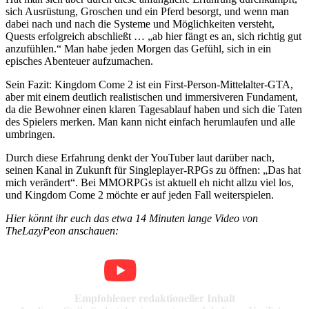
sich Ausrüstung, Groschen und ein Pferd besorgt, und wenn man
dabei nach und nach die Systeme und Möglichkeiten versteht,
Quests erfolgreich abschließt … „ab hier fängt es an, sich richtig gut
anzufühlen.“ Man habe jeden Morgen das Gefühl, sich in ein
episches Abenteuer aufzumachen.
Sein Fazit: Kingdom Come 2 ist ein First-Person-Mittelalter-GTA,
aber mit einem deutlich realistischen und immersiveren Fundament,
da die Bewohner einen klaren Tagesablauf haben und sich die Taten
des Spielers merken. Man kann nicht einfach herumlaufen und alle
umbringen.
Durch diese Erfahrung denkt der YouTuber laut darüber nach,
seinen Kanal in Zukunft für Singleplayer-RPGs zu öffnen: „Das hat
mich verändert“. Bei MMORPGs ist aktuell eh nicht allzu viel los,
und Kingdom Come 2 möchte er auf jeden Fall weiterspielen.
Hier könnt ihr euch das etwa 14 Minuten lange Video von
TheLazyPeon anschauen:
Empfohlener redaktioneller Inhalt