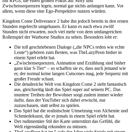
mit RPGs, die einen großen Fokus auf Story und
Zwischensequenzen legen, normal gar nichts anfangen kann. Vor
allem, wenn diese eine Ego-Perspektive nutzen würden.
Kingdom Come Deliverance 2 habe ihn jedoch bereits in den ersten
Stunden regelrecht umgehauen. Er kann es nach etwa zwölf
Stunden nicht erwarten, noch viel mehr von dem umfangreichen
Rollenspiel der Warhorse Studios zu sehen. Besonders lobt er:
Die toll geschriebenen Dialoge („die NPCs reden wie echte
Leute“) gehören zum Besten, was TheLazyPeon bisher in
einem Spiel erlebt hat.
„Zwischensequenzen, Animation und Erzählung sind bisher
ganz klar S-Tier“ – so schaffen sie es, dass auch jemand wie
er, der normal keine langen Cutscenes mag, jede Sequenz mit
großer Freude schaut.
Die detailreiche Welt von Kingdom Come 2 sieht fantastisch
aus, gleichzeitig läuft das Spiel super auf seinem PC. Das
muntere Treiben der Bewohner sorgt zudem immer wieder
dafür, dass der YouTuber sich dabei erwischt, nur
zuzuschauen, statt selbst zu spielen.
Das Spiel hat die realistischste Umsetzung von Alchemie und
Schmiedekunst, die er jemals in einem Spiel erlebt hat.
Der rudimentäre Stil der Karte unterstützt das Gefühl, die
Welt eigenständig erkunden zu müssen.
TheLazyPeon hat im Laufe der Jahre viele Spiele mit einem