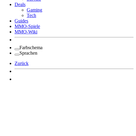
Deals
Gaming
Tech
Guides
MMO-Spiele
MMO-Wiki
Farbschema
Sprachen
Zurück
Angemeldet bleiben