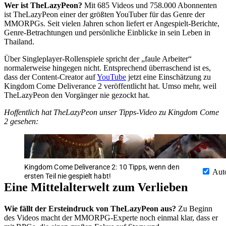
Wer ist
TheLazyPeon?
Mit 685 Videos und 758.000 Abonnenten
ist TheLazyPeon einer der größten YouTuber für das Genre der
MMORPGs. Seit vielen Jahren schon liefert er Angespielt-Berichte,
Genre-Betrachtungen und persönliche Einblicke in sein Leben in
Thailand.
Über Singleplayer-Rollenspiele spricht der „faule Arbeiter“
normalerweise hingegen nicht. Entsprechend überraschend ist es,
dass der Content-Creator auf
YouTube
jetzt eine Einschätzung zu
Kingdom Come Deliverance 2 veröffentlicht hat. Umso mehr, weil
TheLazyPeon den Vorgänger nie gezockt hat.
Hoffentlich hat TheLazyPeon unser Tipps-Video zu Kingdom Come
2 gesehen:
Kingdom Come Deliverance 2: 10 Tipps, wenn den
Aut
ersten Teil nie gespielt habt!
Eine Mittelalterwelt zum Verlieben
Wie fällt der Ersteindruck von TheLazyPeon aus?
Zu Beginn
des Videos macht der MMORPG-Experte noch einmal klar, dass er