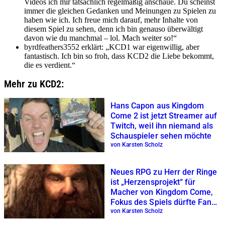
Videos ich mir tatsächlich regelmäßig anschaue. Du scheinst
immer die gleichen Gedanken und Meinungen zu Spielen zu
haben wie ich. Ich freue mich darauf, mehr Inhalte von
diesem Spiel zu sehen, denn ich bin genauso überwältigt
davon wie du manchmal – lol. Mach weiter so!“
byrdfeathers3552 erklärt: „KCD1 war eigenwillig, aber
fantastisch. Ich bin so froh, dass KCD2 die Liebe bekommt,
die es verdient.“
Mehr zu KCD2:
Hans Capon aus Kingdom
Come 2 ist jetzt Streamer auf
Twitch, weil ihn niemand als
Schauspieler sehen möchte
von Karsten Scholz
Neues RPG zu Herr der Ringe
ist „Herzensprojekt“ für
Macher von Kingdom Come,
Fokus des Spiels dürfte Fans
gefallen
von Karsten Scholz