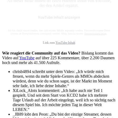
An dieser Stelle findest du einen externen Inhalt von YouTube,
der den Artikel ergänzt.
YouTube Inhalt anzeigen
Ich bin damit einverstanden, dass mir externe Inhalte angezeigt werden. Personenbezogene Daten
können an Drittplattformen übermittelt werden. Mehr dazu in unserer
Datenschutzerklärung
.
Link zum
YouTube Inhalt
Wie reagiert die Community auf das Video?
Bislang kommt das
Video auf
YouTube
auf über 225 Kommentare, über 2.200 Daumen
hoch und mehr als 41.500 Aufrufe.
chrisb4894 schreibt unter dem Video: „Ich würde mich
freuen, wenn du mehr Spiele-Genres als MMOs abdecken
würdest, denn wie du schon sagst, ist der Markt im Moment
sehr fade, ich liebe deine Inhalte.“
XiLock_Alotx kommentiert: „Ich habe auch nie Teil 1
gespielt. Und seit dem Start von KCD2 habe ich mehrere
Tage Urlaub auf der Arbeit eingelegt, weil ich so süchtig nach
diesem Spiel bin. Ich möchte jeden Tag in dieser Welt
LEBEN.“
_JB89 lobt den Peon: „Du bist der einzige Streamer, dessen