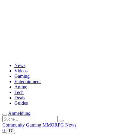
Passwort vergessen?
News
Videos
Gaming
Entertainment
Anime
Tech
Deals
Guides
Anmeldung
Suche
nach:
Community
Gaming
MMORPG
News
0
17