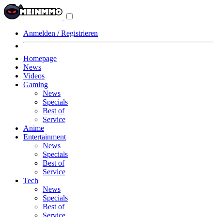
Navigationsmenü
aus-/einklappen
Anmelden / Registrieren
Homepage
News
Videos
Gaming
News
Specials
Best of
Service
Anime
Entertainment
News
Specials
Best of
Service
Tech
News
Specials
Best of
Service