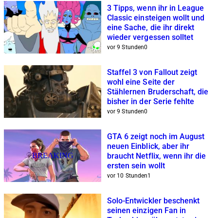
3 Tipps, wenn ihr in League
Classic einsteigen wollt und
eine Sache, die ihr direkt
wieder vergessen solltet
vor 9 Stunden
0
Staffel 3 von Fallout zeigt
wohl eine Seite der
Stählernen Bruderschaft, die
bisher in der Serie fehlte
vor 9 Stunden
0
GTA 6 zeigt noch im August
neuen Einblick, aber ihr
BREAKING
braucht Netflix, wenn ihr die
ersten sein wollt
vor 10 Stunden
1
Solo-Entwickler beschenkt
seinen einzigen Fan in