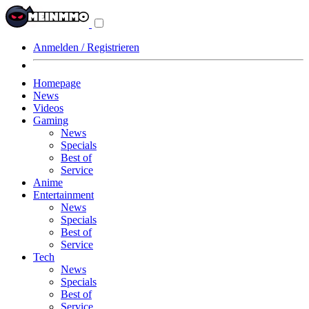
Navigationsmenü
aus-/einklappen
Anmelden / Registrieren
Homepage
News
Videos
Gaming
News
Specials
Best of
Service
Anime
Entertainment
News
Specials
Best of
Service
Tech
News
Specials
Best of
Service