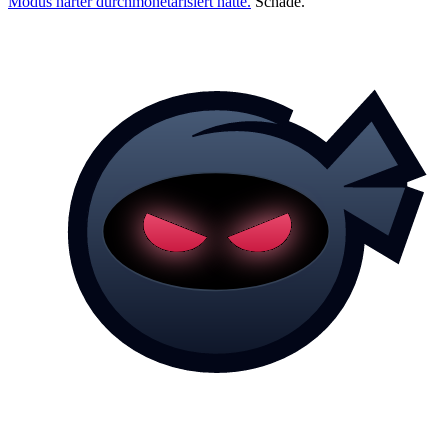
Modus härter durchmonetarisiert hatte.
Schade.