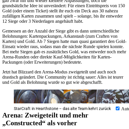
gab zwar hin und wieder kleinere Anpassungen, doch die
grundsätzliche Idee ist unverändert: Für einen Eintrittspreis von 150
Gold (oder einem Ticket) stellt ihr euch ein Deck aus 30 nahezu
zufälligen Karten zusammen und spielt – solange, bis ihr entweder
12 Siege oder 3 Niederlagen angehäuft habt.
Gemessen an der Anzahl der Siege gibt es dann unterschiedliche
Belohnungen: Kartenpackungen, Arkanstaub (zum Craften von
Karten) und Gold. Ab 7 Siegen hatte man quasi garantiert den Gold-
Einsatz wieder raus, sodass man die nächste Runde spielen konnte.
Bei mehr Siegen gab es zusätzliches Gold, was entweder noch mehr
Arena-Runden oder direkte Kauf-Möglichkeiten für Karten-
Packungen (oder Erweiterungen) bedeutete.
Jetzt hat Blizzard den Arena-Modus zweigeteilt und auch noch
drastisch geändert. Die Community ist richtig sauer: Alles ist teurer
und Gold als Belohnung wurde so gut wie abgeschafft.
StarCraft in Hearthstone – das alte Team kehrt zurück
Aut
Arena: Zweigeteilt und mehr
Constructed
als vorher