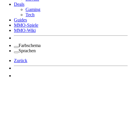
Deals
Gaming
Tech
Guides
MMO-Spiele
MMO-Wiki
Farbschema
Sprachen
Zurück
Angemeldet bleiben