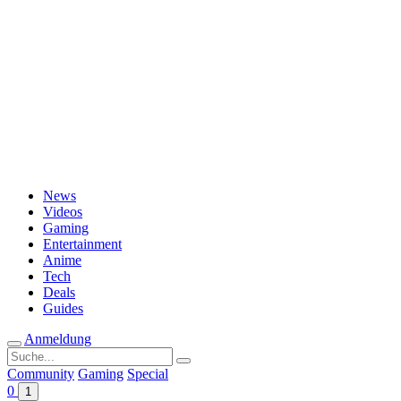
Passwort vergessen?
News
Videos
Gaming
Entertainment
Anime
Tech
Deals
Guides
Anmeldung
Suche
nach:
Community
Gaming
Special
0
1