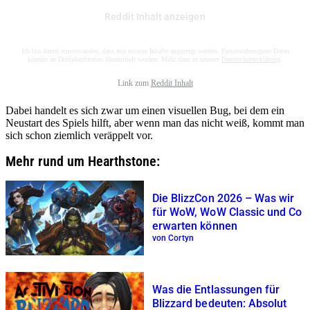
Reddit Inhalt anzeigen
Ich bin damit einverstanden, dass mir externe Inhalte angezeigt werden. Personenbezogene Daten
können an Drittplattformen übermittelt werden. Mehr dazu in unserer
Datenschutzerklärung
.
Link zum
Reddit Inhalt
Dabei handelt es sich zwar um einen visuellen Bug, bei dem ein
Neustart des Spiels hilft, aber wenn man das nicht weiß, kommt man
sich schon ziemlich veräppelt vor.
Mehr rund um Hearthstone:
Die BlizzCon 2026 – Was wir
für WoW, WoW Classic und Co
erwarten können
von Cortyn
Was die Entlassungen für
Blizzard bedeuten: Absolut