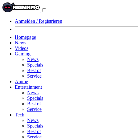
Navigationsmenü
aus-/einklappen
Anmelden / Registrieren
Homepage
News
Videos
Gaming
News
Specials
Best of
Service
Anime
Entertainment
News
Specials
Best of
Service
Tech
News
Specials
Best of
Service