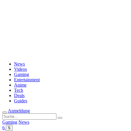
Passwort vergessen?
News
Videos
Gaming
Entertainment
Anime
Tech
Deals
Guides
Anmeldung
Suche
nach:
Gaming
News
6
5