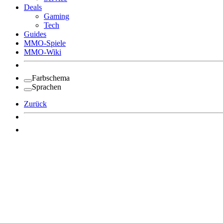
Deals
Gaming
Tech
Guides
MMO-Spiele
MMO-Wiki
Farbschema
Sprachen
Zurück
Angemeldet bleiben