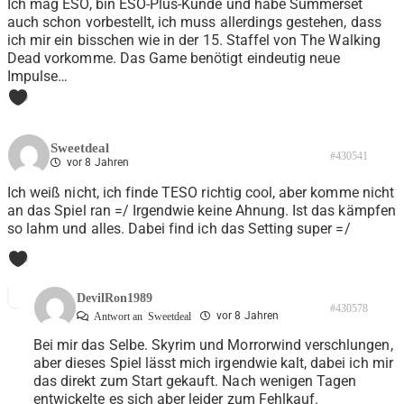
Ich mag ESO, bin ESO-Plus-Kunde und habe Summerset
auch schon vorbestellt, ich muss allerdings gestehen, dass
ich mir ein bisschen wie in der 15. Staffel von The Walking
Dead vorkomme. Das Game benötigt eindeutig neue
Impulse…
0
Sweetdeal
#430541
vor 8 Jahren
Ich weiß nicht, ich finde TESO richtig cool, aber komme nicht
an das Spiel ran =/ Irgendwie keine Ahnung. Ist das kämpfen
so lahm und alles. Dabei find ich das Setting super =/
0
DevilRon1989
#430578
vor 8 Jahren
Antwort an
Sweetdeal
Bei mir das Selbe. Skyrim und Morrorwind verschlungen,
aber dieses Spiel lässt mich irgendwie kalt, dabei ich mir
das direkt zum Start gekauft. Nach wenigen Tagen
entwickelte es sich aber leider zum Fehlkauf.