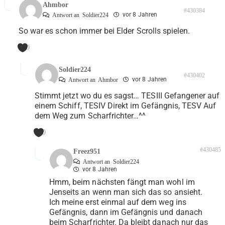
Ahmbor
#430384
vor 8 Jahren
Antwort an
Soldier224
So war es schon immer bei Elder Scrolls spielen.
0
Soldier224
#430402
vor 8 Jahren
Antwort an
Ahmbor
Stimmt jetzt wo du es sagst… TESIII Gefangener auf
einem Schiff, TESIV Direkt im Gefängnis, TESV Auf
dem Weg zum Scharfrichter…^^
0
#430485
Freez951
Antwort an
Soldier224
vor 8 Jahren
Hmm, beim nächsten fängt man wohl im
Jenseits an wenn man sich das so ansieht.
Ich meine erst einmal auf dem weg ins
Gefängnis, dann im Gefängnis und danach
beim Scharfrichter. Da bleibt danach nur das