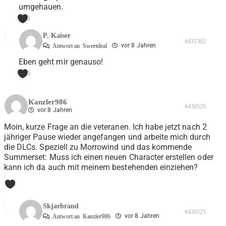
umgehauen.
0
P. Kaiser
#431302
vor 8 Jahren
Antwort an
Sweetdeal
Eben geht mir genauso!
0
Kanzler986
#430520
vor 8 Jahren
Moin, kurze Frage an die veteranen. Ich habe jetzt nach 2
jähriger Pause wieder angefangen und arbeite mich durch
die DLCs. Speziell zu Morrowind und das kommende
Summerset: Muss ich einen neuen Character erstellen oder
kann ich da auch mit meinem bestehenden einziehen?
0
Skjarbrand
#430521
vor 8 Jahren
Antwort an
Kanzler986