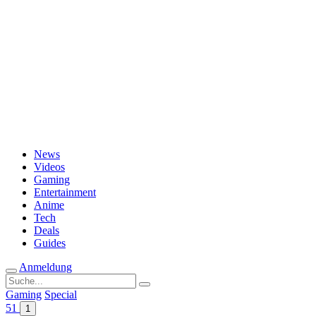
Passwort vergessen?
News
Videos
Gaming
Entertainment
Anime
Tech
Deals
Guides
Anmeldung
Suche
nach:
Gaming
Special
51
1