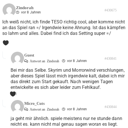
Zindorah
#430675
vor 8 Jahren
Ich weiß nicht, ich finde TESO richtig cool, aber komme nicht
an das Spiel ran =/ Irgendwie keine Ahnung. Ist das kämpfen
so lahm und alles. Dabei find ich das Setting super =/
0
Guest
#430841
vor 8 Jahren
Antwort an
Zindorah
Bei mir das Selbe. Skyrim und Morrorwind verschlungen,
aber dieses Spiel lässt mich irgendwie kalt, dabei ich mir
das direkt zum Start gekauft. Nach wenigen Tagen
entwickelte es sich aber leider zum Fehlkauf.
0
Micro_Cuts
#430844
vor 8 Jahren
Antwort an
Zindorah
ja geht mir ähnlich. spiele meistens nur ne stunde dann
reicht es. kann nicht mal genau sagen woran es liegt.