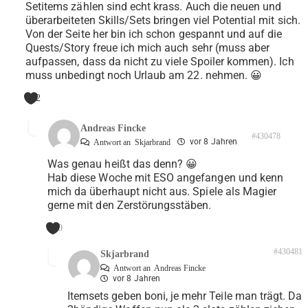
Setitems zählen sind echt krass. Auch die neuen und
überarbeiteten Skills/Sets bringen viel Potential mit sich.
Von der Seite her bin ich schon gespannt und auf die
Quests/Story freue ich mich auch sehr (muss aber
aufpassen, dass da nicht zu viele Spoiler kommen). Ich
muss unbedingt noch Urlaub am 22. nehmen. 😀
2
Andreas Fincke
#430478
vor 8 Jahren
Antwort an
Skjarbrand
Was genau heißt das denn? 😀
Hab diese Woche mit ESO angefangen und kenn
mich da überhaupt nicht aus. Spiele als Magier
gerne mit den Zerstörungsstäben.
0
#430481
Skjarbrand
Antwort an
Andreas Fincke
vor 8 Jahren
Itemsets geben boni, je mehr Teile man trägt. Da