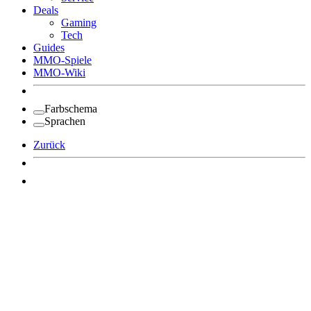
Deals
Gaming
Tech
Guides
MMO-Spiele
MMO-Wiki
Farbschema
Sprachen
Zurück
Angemeldet bleiben