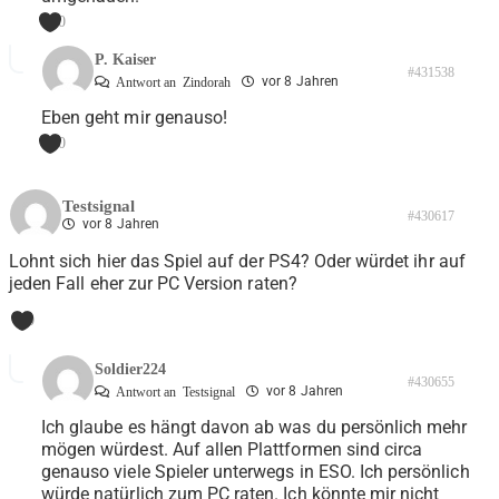
0
P. Kaiser
#431538
vor 8 Jahren
Antwort an
Zindorah
Eben geht mir genauso!
0
Testsignal
#430617
vor 8 Jahren
Lohnt sich hier das Spiel auf der PS4? Oder würdet ihr auf
jeden Fall eher zur PC Version raten?
0
Soldier224
#430655
vor 8 Jahren
Antwort an
Testsignal
Ich glaube es hängt davon ab was du persönlich mehr
mögen würdest. Auf allen Plattformen sind circa
genauso viele Spieler unterwegs in ESO. Ich persönlich
würde natürlich zum PC raten. Ich könnte mir nicht