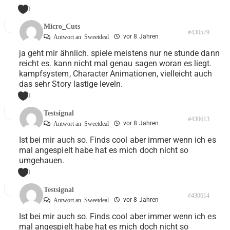
0
Micro_Cuts
#430579
vor 8 Jahren
Antwort an
Sweetdeal
ja geht mir ähnlich. spiele meistens nur ne stunde dann
reicht es. kann nicht mal genau sagen woran es liegt.
kampfsystem, Character Animationen, vielleicht auch
das sehr Story lastige leveln.
0
Testsignal
#430613
vor 8 Jahren
Antwort an
Sweetdeal
Ist bei mir auch so. Finds cool aber immer wenn ich es
mal angespielt habe hat es mich doch nicht so
umgehauen.
0
Testsignal
#430614
vor 8 Jahren
Antwort an
Sweetdeal
Ist bei mir auch so. Finds cool aber immer wenn ich es
mal angespielt habe hat es mich doch nicht so