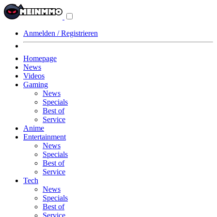
Navigationsmenü
aus-/einklappen
Anmelden / Registrieren
Homepage
News
Videos
Gaming
News
Specials
Best of
Service
Anime
Entertainment
News
Specials
Best of
Service
Tech
News
Specials
Best of
Service