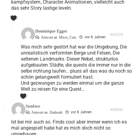
kampfsystem, Character Animationen, vielleicht auch
das sehr Story lastige leveln.
0
Dominique Egger
#435376
vor 8 Jahren
Antwort an
Micro_Cuts
Was mich sehr gestört hat war die Umgebung, Die
unrealistisch verformten Berge und Felsen, Die
seltenen Landmarks. Dieser Nebel, strukturlos
aufgebauten Städte, die quests die immer nur in die
selbe richtung laufen… pluss all das was du noch so
schön gelangweilt formuliert hast.
Und gezwungen zu werden einmal um die ganze
Welt zu reisen für eine Quest…
0
Sunface
#430942
vor 8 Jahren
Antwort an
Zindorah
Ist bei mir auch so. Finds cool aber immer wenn ich es
mal angespielt habe hat es mich doch nicht so
umgehauen.