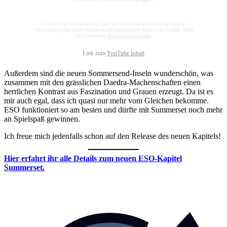
Ich bin damit einverstanden, dass mir externe Inhalte angezeigt werden.
Personenbezogene Daten können an Drittplattformen übermittelt werden. Mehr
dazu in unserer
Datenschutzerklärung
.
Link zum
YouTube Inhalt
Außerdem sind die neuen Sommersend-Inseln wunderschön, was
zusammen mit den grässlichen Daedra-Machenschaften einen
herrlichen Kontrast aus Faszination und Grauen erzeugt. Da ist es
mir auch egal, dass ich quasi nur mehr vom Gleichen bekomme.
ESO funktioniert so am besten und dürfte mit Summerset noch mehr
an Spielspaß gewinnen.
Ich freue mich jedenfalls schon auf den Release des neuen Kapitels!
Hier erfahrt ihr alle Details zum neuen ESO-Kapitel
Summerset.