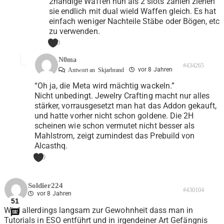
2händige Waffen nun als 2 slots zählen ziehen
sie endlich mit dual wield Waffen gleich. Es hat
einfach weniger Nachteile Stäbe oder Bögen, etc
zu verwenden.
0
N0ma
#434265
vor 8 Jahren
Antwort an
Skjarbrand
“Oh ja, die Meta wird mächtig wackeln.”
Nicht unbedingt. Jewelry Crafting macht nur alles
stärker, vorrausgesetzt man hat das Addon gekauft,
und hatte vorher nicht schon goldene. Die 2H
scheinen wie schon vermutet nicht besser als
Mahlstrom, zeigt zumindest das Prebuild von
Alcasthq.
0
Soldier224
#430104
vor 8 Jahren
51
Wird allerdings langsam zur Gewohnheit dass man in
Tutorials in ESO entführt und in irgendeiner Art Gefängnis