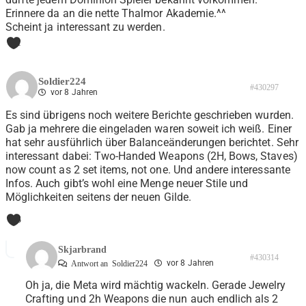
Erinnere da an die nette Thalmor Akademie.^^
Scheint ja interessant zu werden.
1
Soldier224
#430297
vor 8 Jahren
Es sind übrigens noch weitere Berichte geschrieben wurden.
Gab ja mehrere die eingeladen waren soweit ich weiß. Einer
hat sehr ausführlich über Balanceänderungen berichtet. Sehr
interessant dabei: Two-Handed Weapons (2H, Bows, Staves)
now count as 2 set items, not one. Und andere interessante
Infos. Auch gibt’s wohl eine Menge neuer Stile und
Möglichkeiten seitens der neuen Gilde.
3
Skjarbrand
#430314
vor 8 Jahren
Antwort an
Soldier224
Oh ja, die Meta wird mächtig wackeln. Gerade Jewelry
Crafting und 2h Weapons die nun auch endlich als 2