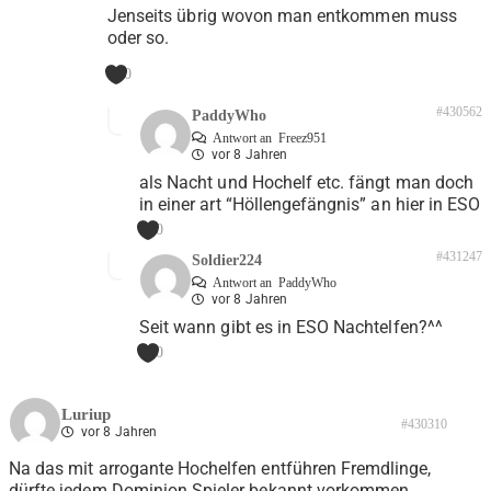
Jenseits übrig wovon man entkommen muss
oder so.
0
#430562
PaddyWho
Antwort an
Freez951
vor 8 Jahren
als Nacht und Hochelf etc. fängt man doch
in einer art “Höllengefängnis” an hier in ESO
0
#431247
Soldier224
Antwort an
PaddyWho
vor 8 Jahren
Seit wann gibt es in ESO Nachtelfen?^^
0
Luriup
#430310
vor 8 Jahren
Na das mit arrogante Hochelfen entführen Fremdlinge,
dürfte jedem Dominion Spieler bekannt vorkommen.