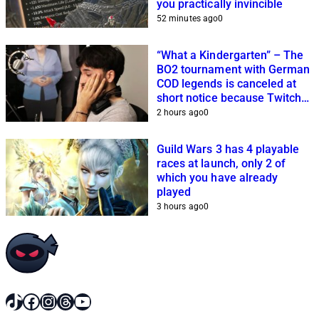
you practically invincible
52 minutes ago
0
“What a Kindergarten” – The
BO2 tournament with German
COD legends is canceled at
short notice because Twitch
streamers cannot get it
2 hours ago
0
together
Guild Wars 3 has 4 playable
races at launch, only 2 of
which you have already
played
3 hours ago
0
TikTok
Facebook
Instagram
Threads
YouTube