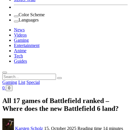
Color Scheme
Languages
News
Videos
Gaming
Entertainment
Anime
Tech
Guides
Search
for:
Gaming
List
Special
0
0
All 17 games of Battlefield ranked –
Where does the new Battlefield 6 land?
Karsten Scholz
15. October 2025
Reading time
14 minutes