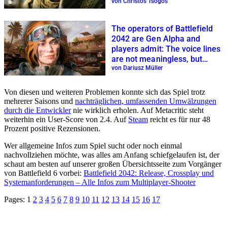
“good old times.”
von Christos Tsogos
The operators of Battlefield
2042 are Gen Alpha and
players admit: The voice lines
are not meaningless, but
perfect
von Dariusz Müller
Von diesen und weiteren Problemen konnte sich das Spiel trotz
mehrerer Saisons und
nachträglichen, umfassenden Umwälzungen
durch die Entwickler
nie wirklich erholen. Auf Metacritic steht
weiterhin ein User-Score von 2.4. Auf
Steam
reicht es für nur 48
Prozent positive Rezensionen.
Wer allgemeine Infos zum Spiel sucht oder noch einmal
nachvollziehen möchte, was alles am Anfang schiefgelaufen ist, der
schaut am besten auf unserer großen Übersichtsseite zum Vorgänger
von Battlefield 6 vorbei:
Battlefield 2042: Release, Crossplay und
Systemanforderungen – Alle Infos zum Multiplayer-Shooter
Pages:
1
2
3
4
5
6
7
8
9
10
11
12
13
14
15
16
17