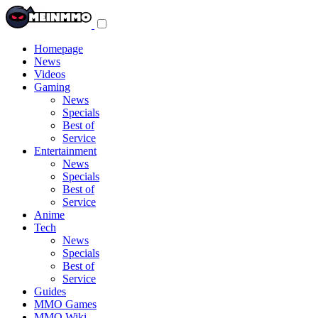
Toggle
navigation
menu
Homepage
News
Videos
Gaming
News
Specials
Best of
Service
Entertainment
News
Specials
Best of
Service
Anime
Tech
News
Specials
Best of
Service
Guides
MMO Games
MMO Wiki