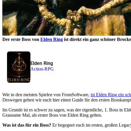
Der erste Boss von
Elden Ring
ist direkt ein ganz schöner Brock
Elden Ring
Action-RPG
Wie in den meisten Spielen von FromSoftware,
ist Elden Ring ein sc
Deswegen geben wir euch hier einen Guide für den ersten Bosskampf
Im Grunde ist es schwer zu sagen, was der eigentliche, 1. Boss in El
Grausame Mal, als erster Boss von Elden Ring gelten.
Was ist das für ein Boss?
Er begegnet euch im ersten, großen Lega