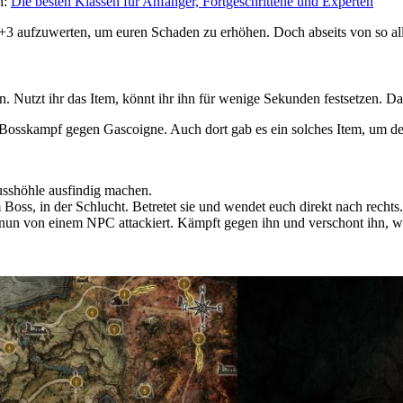
n:
Die besten Klassen für Anfänger, Fortgeschrittene und Experten
+3 aufzuwerten, um euren Schaden zu erhöhen. Doch abseits von so all
n. Nutzt ihr das Item, könnt ihr ihn für wenige Sekunden festsetzen. D
n Bosskampf gegen Gascoigne. Auch dort gab es ein solches Item, um d
lusshöhle ausfindig machen.
 Boss, in der Schlucht. Betretet sie und wendet euch direkt nach rechts.
rdet nun von einem NPC attackiert. Kämpft gegen ihn und verschont ihn,