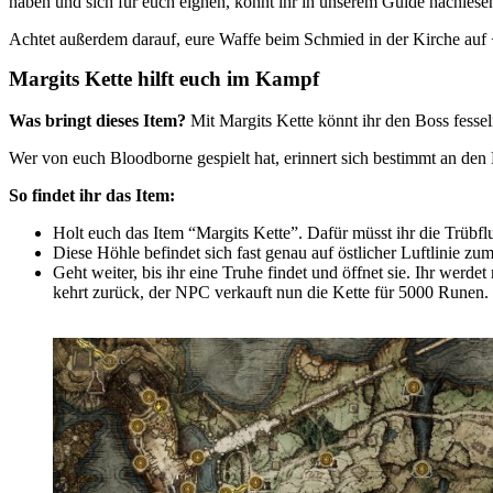
haben und sich für euch eignen, könnt ihr in unserem Guide nachlese
Achtet außerdem darauf, eure Waffe beim Schmied in der Kirche auf 
Margits Kette hilft euch im Kampf
Was bringt dieses Item?
Mit Margits Kette könnt ihr den Boss fessel
Wer von euch Bloodborne gespielt hat, erinnert sich bestimmt an de
So findet ihr das Item:
Holt euch das Item “Margits Kette”. Dafür müsst ihr die Trübf
Diese Höhle befindet sich fast genau auf östlicher Luftlinie zum
Geht weiter, bis ihr eine Truhe findet und öffnet sie. Ihr we
kehrt zurück, der NPC verkauft nun die Kette für 5000 Runen.