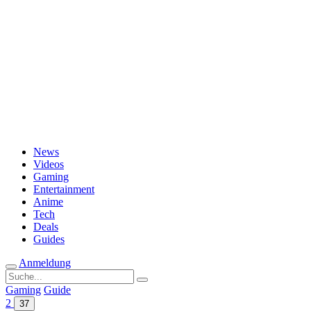
Passwort vergessen?
News
Videos
Gaming
Entertainment
Anime
Tech
Deals
Guides
Anmeldung
Suche
nach:
Gaming
Guide
2
37