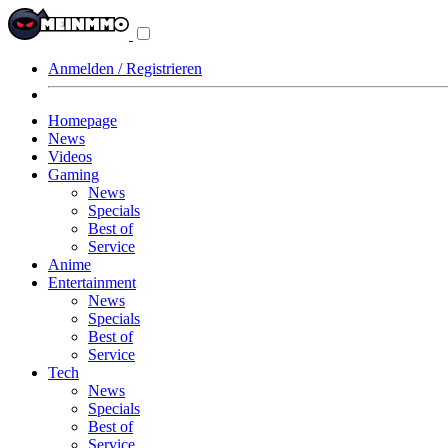
Navigationsmenü
aus-/einklappen
Anmelden / Registrieren
Homepage
News
Videos
Gaming
News
Specials
Best of
Service
Anime
Entertainment
News
Specials
Best of
Service
Tech
News
Specials
Best of
Service