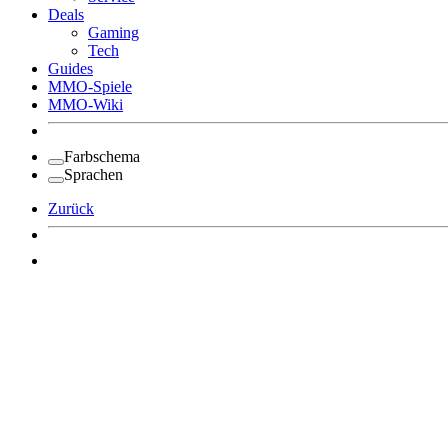
Deals
Gaming
Tech
Guides
MMO-Spiele
MMO-Wiki
Farbschema
Sprachen
Zurück
Angemeldet bleiben