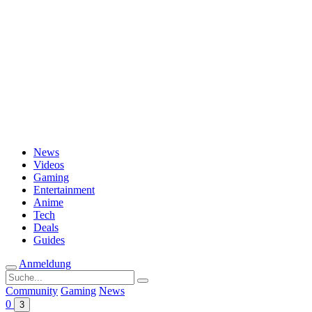
Passwort vergessen?
News
Videos
Gaming
Entertainment
Anime
Tech
Deals
Guides
Anmeldung
Suche
nach:
Community
Gaming
News
0
3