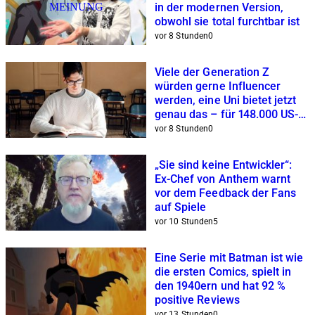
MEINUNG
in der modernen Version,
obwohl sie total furchtbar ist
vor 8 Stunden
0
Viele der Generation Z
würden gerne Influencer
werden, eine Uni bietet jetzt
genau das – für 148.000 US-
Dollar
vor 8 Stunden
0
„Sie sind keine Entwickler“:
Ex-Chef von Anthem warnt
vor dem Feedback der Fans
auf Spiele
vor 10 Stunden
5
Eine Serie mit Batman ist wie
die ersten Comics, spielt in
den 1940ern und hat 92 %
positive Reviews
vor 13 Stunden
0