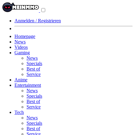
Navigationsmenü
aus-/einklappen
Anmelden / Registrieren
Homepage
News
Videos
Gaming
News
Specials
Best of
Service
Anime
Entertainment
News
Specials
Best of
Service
Tech
News
Specials
Best of
Service