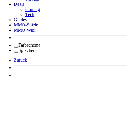
Deals
Gaming
Tech
Guides
MMO-Spiele
MMO-Wiki
Farbschema
Sprachen
Zurück
Angemeldet bleiben