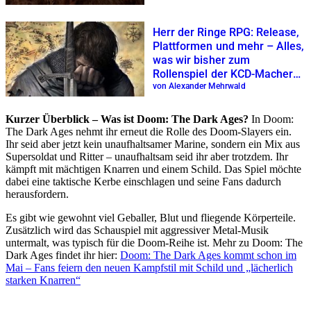
Herr der Ringe RPG: Release,
Plattformen und mehr – Alles,
was wir bisher zum
Rollenspiel der KCD-Macher
wissen
von Alexander Mehrwald
Kurzer Überblick – Was ist Doom: The Dark Ages?
In Doom:
The Dark Ages nehmt ihr erneut die Rolle des Doom-Slayers ein.
Ihr seid aber jetzt kein unaufhaltsamer Marine, sondern ein Mix aus
Supersoldat und Ritter – unaufhaltsam seid ihr aber trotzdem. Ihr
kämpft mit mächtigen Knarren und einem Schild. Das Spiel möchte
dabei eine taktische Kerbe einschlagen und seine Fans dadurch
herausfordern.
Es gibt wie gewohnt viel Geballer, Blut und fliegende Körperteile.
Zusätzlich wird das Schauspiel mit aggressiver Metal-Musik
untermalt, was typisch für die Doom-Reihe ist. Mehr zu Doom: The
Dark Ages findet ihr hier:
Doom: The Dark Ages kommt schon im
Mai – Fans feiern den neuen Kampfstil mit Schild und „lächerlich
starken Knarren“