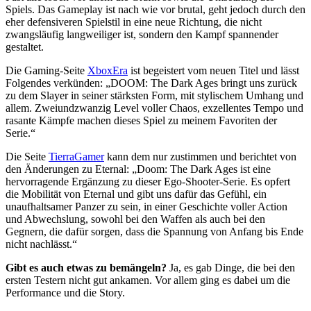
Spiels. Das Gameplay ist nach wie vor brutal, geht jedoch durch den
eher defensiveren Spielstil in eine neue Richtung, die nicht
zwangsläufig langweiliger ist, sondern den Kampf spannender
gestaltet.
Die Gaming-Seite
XboxEra
ist begeistert vom neuen Titel und lässt
Folgendes verkünden: „DOOM: The Dark Ages bringt uns zurück
zu dem Slayer in seiner stärksten Form, mit stylischem Umhang und
allem. Zweiundzwanzig Level voller Chaos, exzellentes Tempo und
rasante Kämpfe machen dieses Spiel zu meinem Favoriten der
Serie.“
Die Seite
TierraGamer
kann dem nur zustimmen und berichtet von
den Änderungen zu Eternal: „Doom: The Dark Ages ist eine
hervorragende Ergänzung zu dieser Ego-Shooter-Serie. Es opfert
die Mobilität von Eternal und gibt uns dafür das Gefühl, ein
unaufhaltsamer Panzer zu sein, in einer Geschichte voller Action
und Abwechslung, sowohl bei den Waffen als auch bei den
Gegnern, die dafür sorgen, dass die Spannung von Anfang bis Ende
nicht nachlässt.“
Gibt es auch etwas zu bemängeln?
Ja, es gab Dinge, die bei den
ersten Testern nicht gut ankamen. Vor allem ging es dabei um die
Performance und die Story.