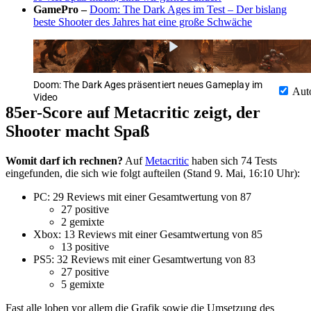
GamePro –
Doom: The Dark Ages im Test – Der bislang
beste Shooter des Jahres hat eine große Schwäche
Doom: The Dark Ages präsentiert neues Gameplay im
Aut
Video
85er-Score auf Metacritic zeigt, der
Shooter macht Spaß
Womit darf ich rechnen?
Auf
Metacritic
haben sich 74 Tests
eingefunden, die sich wie folgt aufteilen (Stand 9. Mai, 16:10 Uhr):
PC: 29 Reviews mit einer Gesamtwertung von 87
27 positive
2 gemixte
Xbox: 13 Reviews mit einer Gesamtwertung von 85
13 positive
PS5: 32 Reviews mit einer Gesamtwertung von 83
27 positive
5 gemixte
Fast alle loben vor allem die Grafik sowie die Umsetzung des