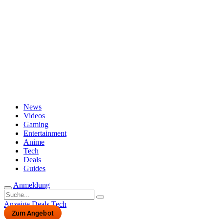
Passwort vergessen?
News
Videos
Gaming
Entertainment
Anime
Tech
Deals
Guides
Anmeldung
Suche
nach:
Anzeige
Deals
Tech
Zum Angebot