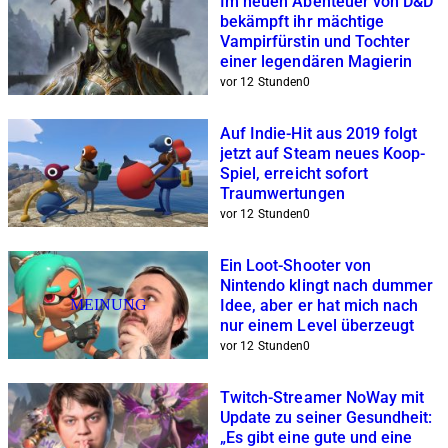
Im neuen Abenteuer von D&D
bekämpft ihr mächtige
Vampirfürstin und Tochter
einer legendären Magierin
vor 12 Stunden
0
Auf Indie-Hit aus 2019 folgt
jetzt auf Steam neues Koop-
Spiel, erreicht sofort
Traumwertungen
vor 12 Stunden
0
Ein Loot-Shooter von
Nintendo klingt nach dummer
MEINUNG
Idee, aber er hat mich nach
nur einem Level überzeugt
vor 12 Stunden
0
Twitch-Streamer NoWay mit
Update zu seiner Gesundheit:
„Es gibt eine gute und eine