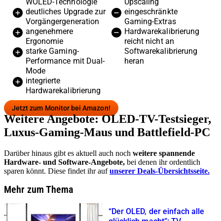
WOLED-Technologie
Upscaling
deutliches Upgrade zur
eingeschränkte
Vorgängergeneration
Gaming-Extras
angenehmere
Hardwarekalibrierung
Ergonomie
reicht nicht an
starke Gaming-
Softwarekalibrierung
Performance mit Dual-
heran
Mode
integrierte
Hardwarekalibrierung
Jetzt zum Monitor bei Amazon!
Weitere Angebote: OLED-TV-Testsieger,
Luxus-Gaming-Maus und Battlefield-PC
Darüber hinaus gibt es aktuell auch noch
weitere spannende
Hardware- und Software-Angebote,
bei denen ihr ordentlich
sparen könnt. Diese findet ihr auf
unserer Deals-Übersichtsseite.
Mehr zum Thema
“Der OLED, der einfach alle