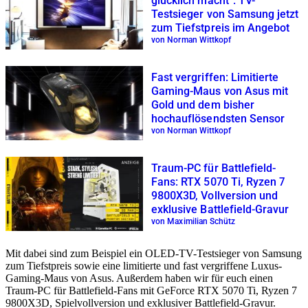
glücklich macht”: TV-
Testsieger von Samsung jetzt
zum Tiefstpreis im Angebot
von Norman Wittkopf
Fast vergriffen: Limitierte
Gaming-Maus von Asus mit
Gold und dem bisher
hochauflösendsten Sensor
von Norman Wittkopf
Traum-PC für Battlefield-
Fans: RTX 5070 Ti, Ryzen 7
9800X3D, Vollversion und
exklusive Battlefield-Gravur
von Maximilian Schütz
Mit dabei sind zum Beispiel ein OLED-TV-Testsieger von Samsung
zum Tiefstpreis sowie eine limitierte und fast vergriffene Luxus-
Gaming-Maus von Asus. Außerdem haben wir für euch einen
Traum-PC für Battlefield-Fans mit GeForce RTX 5070 Ti, Ryzen 7
9800X3D, Spielvollversion und exklusiver Battlefield-Gravur.