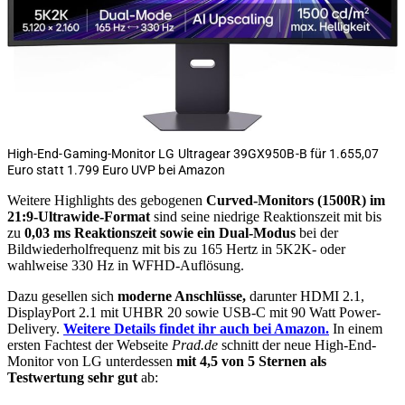
High-End-Gaming-Monitor LG Ultragear 39GX950B-B für 1.655,07
Euro statt 1.799 Euro UVP bei Amazon
Weitere Highlights des gebogenen
Curved-Monitors (1500R) im
21:9-Ultrawide-Format
sind seine niedrige Reaktionszeit mit bis
zu
0,03 ms Reaktionszeit sowie ein Dual-Modus
bei der
Bildwiederholfrequenz mit bis zu 165 Hertz in 5K2K- oder
wahlweise 330 Hz in WFHD-Auflösung.
Dazu gesellen sich
moderne Anschlüsse,
darunter HDMI 2.1,
DisplayPort 2.1 mit UHBR 20 sowie USB-C mit 90 Watt Power-
Delivery.
Weitere Details findet ihr auch bei Amazon.
In einem
ersten Fachtest der Webseite
Prad.de
schnitt der neue High-End-
Monitor von LG unterdessen
mit 4,5 von 5 Sternen als
Testwertung sehr gut
ab: