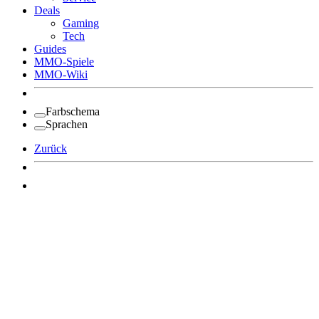
Deals
Gaming
Tech
Guides
MMO-Spiele
MMO-Wiki
Farbschema
Sprachen
Zurück
Angemeldet bleiben