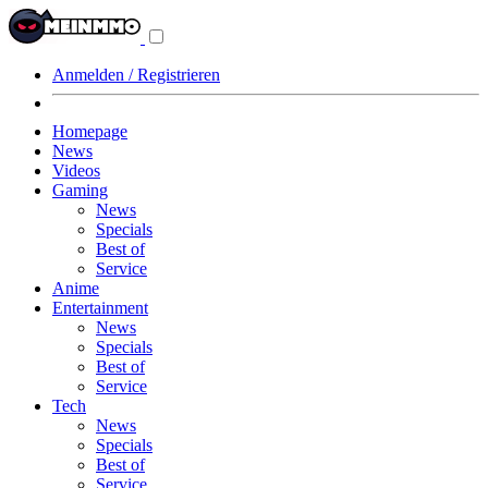
Navigationsmenü
aus-/einklappen
Anmelden / Registrieren
Homepage
News
Videos
Gaming
News
Specials
Best of
Service
Anime
Entertainment
News
Specials
Best of
Service
Tech
News
Specials
Best of
Service