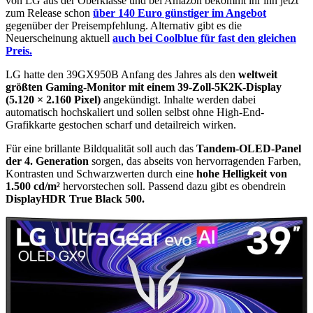
von LG aus der Oberklasse und bei Amazon bekommt ihr ihn jetzt
zum Release schon
über 140 Euro günstiger im Angebot
gegenüber der Preisempfehlung. Alternativ gibt es die
Neuerscheinung aktuell
auch bei Coolblue für fast den gleichen
Preis.
LG hatte den 39GX950B Anfang des Jahres als den
weltweit
größten Gaming-Monitor mit einem 39-Zoll-5K2K-Display
(5.120 × 2.160 Pixel)
angekündigt. Inhalte werden dabei
automatisch hochskaliert und sollen selbst ohne High-End-
Grafikkarte gestochen scharf und detailreich wirken.
Für eine brillante Bildqualität soll auch das
Tandem-OLED-Panel
der 4. Generation
sorgen, das abseits von hervorragenden Farben,
Kontrasten und Schwarzwerten durch eine
hohe Helligkeit von
1.500 cd/m²
hervorstechen soll. Passend dazu gibt es obendrein
DisplayHDR True Black 500.