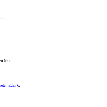
tformen
en über:
neten Eden 6
.