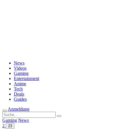
Passwort vergessen?
News
Videos
Gaming
Entertainment
Anime
Tech
Deals
Guides
Anmeldung
Suche
nach:
Gaming
News
2
23