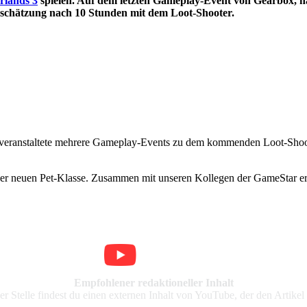
rlands 3
spielen. Auf dem letzten Gameplay-Event von Gearbox, hat
inschätzung nach 10 Stunden mit dem Loot-Shooter.
x veranstaltete mehrere Gameplay-Events zu dem kommenden Loot-Shoot
ner neuen Pet-Klasse. Zusammen mit unseren Kollegen der GameStar ers
Empfohlener redaktioneller Inhalt
er Stelle findest du einen externen Inhalt von YouTube, der den Artikel 