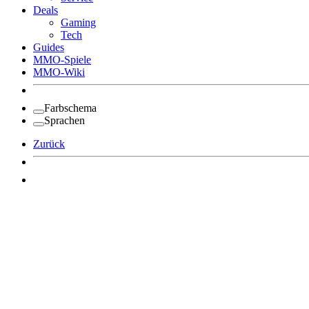
Deals
Gaming
Tech
Guides
MMO-Spiele
MMO-Wiki
Farbschema
Sprachen
Zurück
Angemeldet bleiben