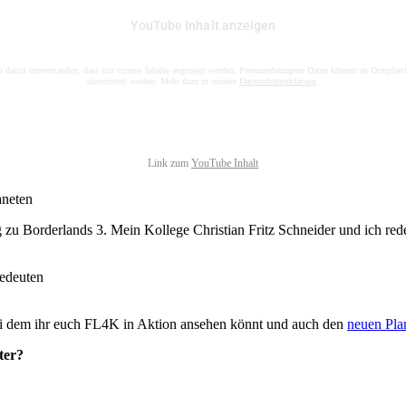
YouTube Inhalt anzeigen
n damit einverstanden, dass mir externe Inhalte angezeigt werden. Personenbezogene Daten können an Drittplat
übermittelt werden. Mehr dazu in unserer
Datenschutzerklärung
.
Link zum
YouTube Inhalt
aneten
g zu Borderlands 3. Mein Kollege Christian Fritz Schneider und ich red
edeuten
ei dem ihr euch FL4K in Aktion ansehen könnt und auch den
neuen Pla
ter?