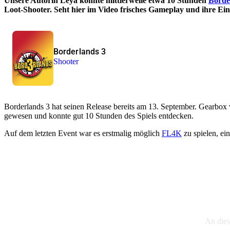
Unsere Autorin Leya konnte mittlerweile etwa 10 Stunden
Borde
Loot-Shooter. Seht hier im Video frisches Gameplay und ihre E
Borderlands 3
Shooter
Borderlands 3 hat seinen Release bereits am 13. September. Gearbo
gewesen und konnte gut 10 Stunden des Spiels entdecken.
Auf dem letzten Event war es erstmalig möglich
FL4K
zu spielen, ei
An dies