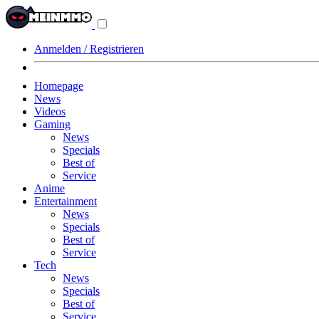
Navigationsmenü
aus-/einklappen
Anmelden / Registrieren
Homepage
News
Videos
Gaming
News
Specials
Best of
Service
Anime
Entertainment
News
Specials
Best of
Service
Tech
News
Specials
Best of
Service