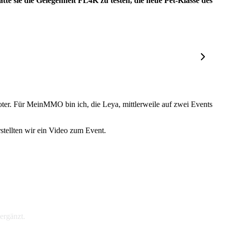
te sie die Gelegenheit FL4K zu testen, die neue Pet-Klasse des
er. Für MeinMMO bin ich, die Leya, mittlerweile auf zwei Events
tellten wir ein Video zum Event.
ergänzt.