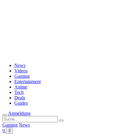
Passwort vergessen?
News
Videos
Gaming
Entertainment
Anime
Tech
Deals
Guides
Anmeldung
Suche
nach:
Gaming
News
9
3