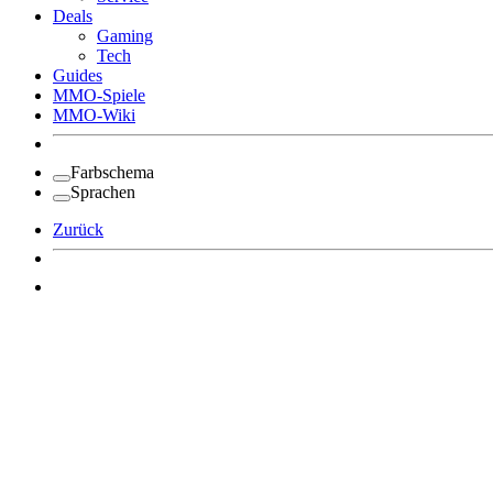
Deals
Gaming
Tech
Guides
MMO-Spiele
MMO-Wiki
Farbschema
Sprachen
Zurück
Angemeldet bleiben