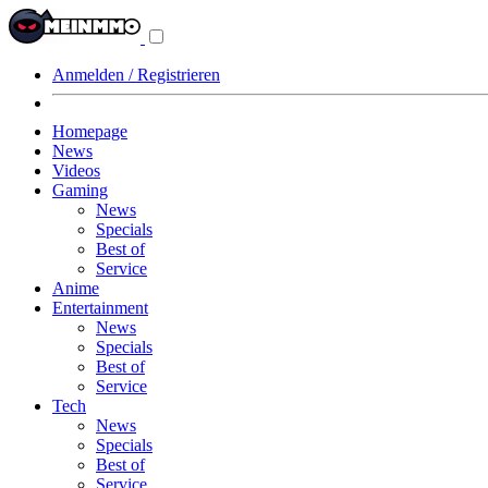
Navigationsmenü
aus-/einklappen
Anmelden / Registrieren
Homepage
News
Videos
Gaming
News
Specials
Best of
Service
Anime
Entertainment
News
Specials
Best of
Service
Tech
News
Specials
Best of
Service