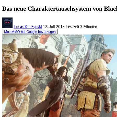
Das neue Charaktertauschsystem von Black
Lucas Kaczynski
12. Juli 2018
Lesezeit
3 Minuten
MeinMMO bei Google bevorzugen