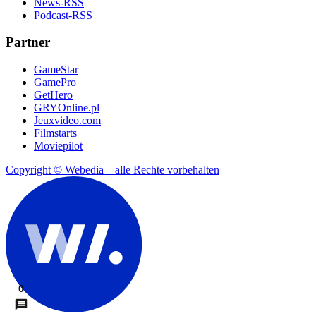
News-RSS
Podcast-RSS
Partner
GameStar
GamePro
GetHero
GRYOnline.pl
Jeuxvideo.com
Filmstarts
Moviepilot
Copyright © Webedia – alle Rechte vorbehalten
0