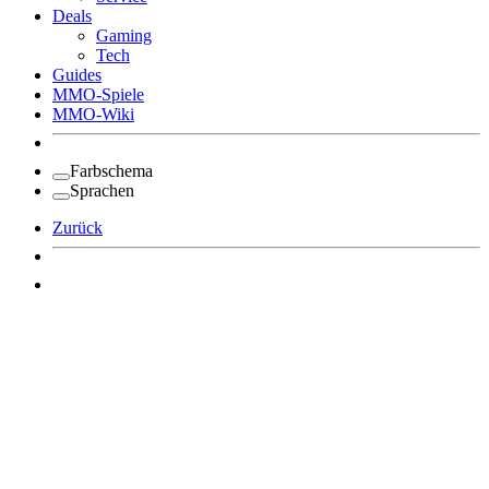
Deals
Gaming
Tech
Guides
MMO-Spiele
MMO-Wiki
Farbschema
Sprachen
Zurück
Angemeldet bleiben