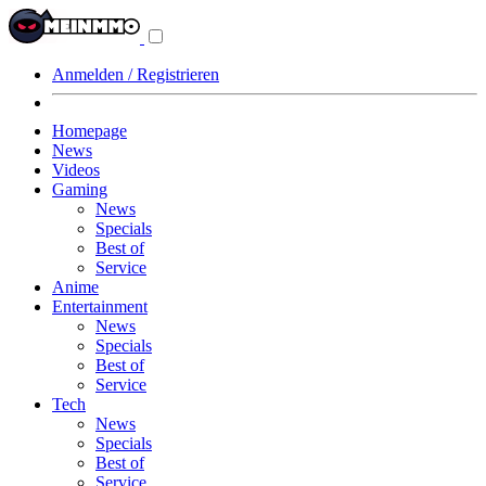
Navigationsmenü
aus-/einklappen
Anmelden / Registrieren
Homepage
News
Videos
Gaming
News
Specials
Best of
Service
Anime
Entertainment
News
Specials
Best of
Service
Tech
News
Specials
Best of
Service