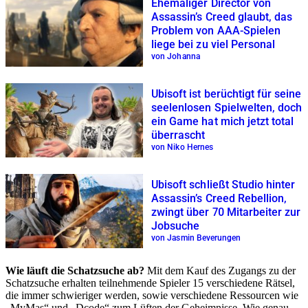
Ehemaliger Director von
Assassin’s Creed glaubt, das
Problem von AAA-Spielen
liege bei zu viel Personal
von Johanna
Ubisoft ist berüchtigt für seine
seelenlosen Spielwelten, doch
ein Game hat mich jetzt total
überrascht
von Niko Hernes
Ubisoft schließt Studio hinter
Assassin’s Creed Rebellion,
zwingt über 70 Mitarbeiter zur
Jobsuche
von Jasmin Beverungen
Wie läuft die Schatzsuche ab?
Mit dem Kauf des Zugangs zu der
Schatzsuche erhalten teilnehmende Spieler 15 verschiedene Rätsel,
die immer schwieriger werden, sowie verschiedene Ressourcen wie
„MyMas“ und „Dcode“ zum Lüften der Geheimnisse. Wie genau