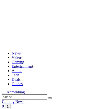
Passwort vergessen?
News
Videos
Gaming
Entertainment
Anime
Tech
Deals
Guides
Anmeldung
Suche
nach:
Gaming
News
0
1