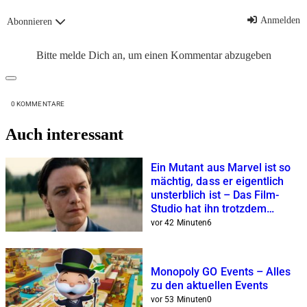
Anmelden
Abonnieren
Bitte melde Dich an, um einen Kommentar abzugeben
0
KOMMENTARE
Auch interessant
Ein Mutant aus Marvel ist so
mächtig, dass er eigentlich
unsterblich ist – Das Film-
Studio hat ihn trotzdem
unspektakulär erledigt
vor 42 Minuten
6
Monopoly GO Events – Alles
zu den aktuellen Events
vor 53 Minuten
0