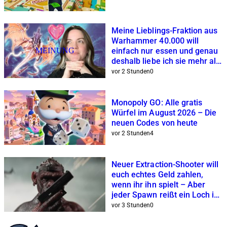
Meine Lieblings-Fraktion aus
Warhammer 40.000 will
MEINUNG
einfach nur essen und genau
deshalb liebe ich sie mehr als
Space Marines und Co.
vor 2 Stunden
0
Monopoly GO: Alle gratis
Würfel im August 2026 – Die
neuen Codes von heute
vor 2 Stunden
4
Neuer Extraction-Shooter will
euch echtes Geld zahlen,
wenn ihr ihn spielt – Aber
jeder Spawn reißt ein Loch in
eure Geldbörse
vor 3 Stunden
0