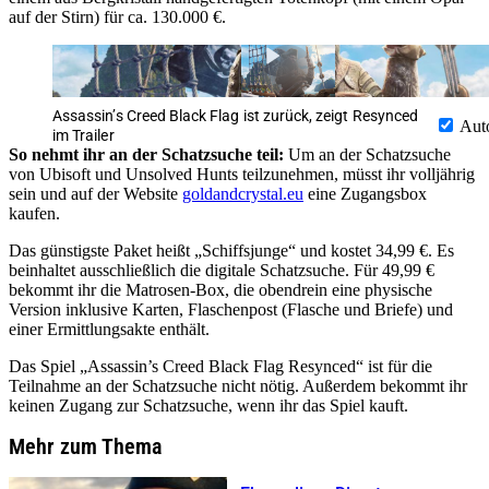
auf der Stirn) für ca. 130.000 €.
Assassin’s Creed Black Flag ist zurück, zeigt Resynced
Aut
im Trailer
So nehmt ihr an der Schatzsuche teil:
Um an der Schatzsuche
von Ubisoft und Unsolved Hunts teilzunehmen, müsst ihr volljährig
sein und auf der Website
goldandcrystal.eu
eine Zugangsbox
kaufen.
Das günstigste Paket heißt „Schiffsjunge“ und kostet 34,99 €. Es
beinhaltet ausschließlich die digitale Schatzsuche. Für 49,99 €
bekommt ihr die Matrosen-Box, die obendrein eine physische
Version inklusive Karten, Flaschenpost (Flasche und Briefe) und
einer Ermittlungsakte enthält.
Das Spiel „Assassin’s Creed Black Flag Resynced“ ist für die
Teilnahme an der Schatzsuche nicht nötig. Außerdem bekommt ihr
keinen Zugang zur Schatzsuche, wenn ihr das Spiel kauft.
Mehr zum Thema