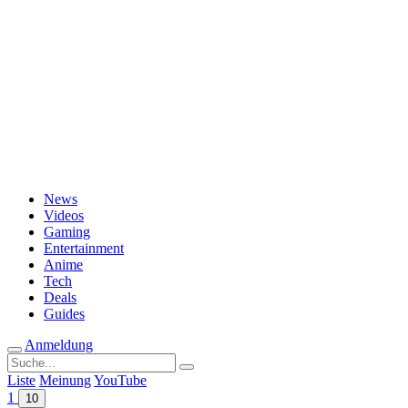
Passwort vergessen?
News
Videos
Gaming
Entertainment
Anime
Tech
Deals
Guides
Anmeldung
Suche
nach:
Liste
Meinung
YouTube
1
10