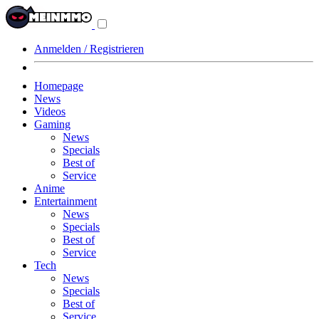
Navigationsmenü
aus-/einklappen
Anmelden / Registrieren
Homepage
News
Videos
Gaming
News
Specials
Best of
Service
Anime
Entertainment
News
Specials
Best of
Service
Tech
News
Specials
Best of
Service