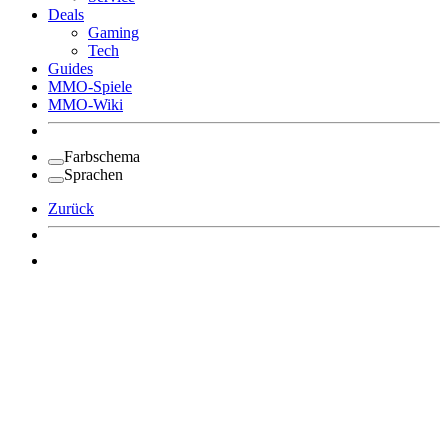
Deals
Gaming
Tech
Guides
MMO-Spiele
MMO-Wiki
Farbschema
Sprachen
Zurück
Angemeldet bleiben