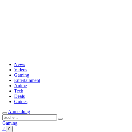
Passwort vergessen?
News
Videos
Gaming
Entertainment
Anime
Tech
Deals
Guides
Anmeldung
Suche
nach:
Gaming
2
0