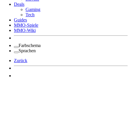
Deals
Gaming
Tech
Guides
MMO-Spiele
MMO-Wiki
Farbschema
Sprachen
Zurück
Angemeldet bleiben