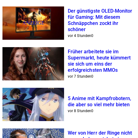
Der günstigste OLED-Monitor
für Gaming: Mit diesem
ANZEIGE
Schnäppchen zockt ihr
schöner
vor 4 Stunden
0
Früher arbeitete sie im
Supermarkt, heute kümmert
sie sich um eins der
erfolgreichsten MMOs
vor 7 Stunden
0
5 Anime mit Kampfrobotern,
die aber so viel mehr bieten
vor 8 Stunden
0
Wer von Herr der Ringe nicht