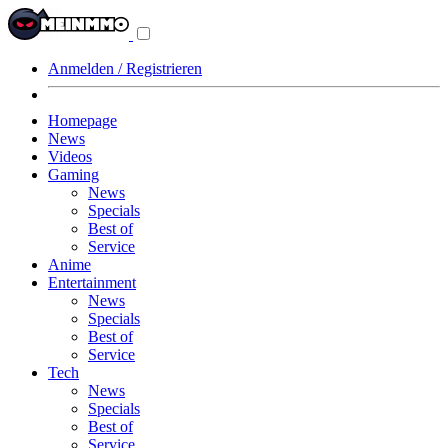
Navigationsmenü
aus-/einklappen
Anmelden / Registrieren
Homepage
News
Videos
Gaming
News
Specials
Best of
Service
Anime
Entertainment
News
Specials
Best of
Service
Tech
News
Specials
Best of
Service