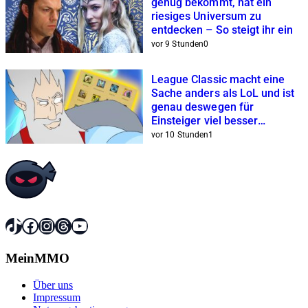
genug bekommt, hat ein
riesiges Universum zu
entdecken – So steigt ihr ein
vor 9 Stunden
0
League Classic macht eine
Sache anders als LoL und ist
genau deswegen für
Einsteiger viel besser
geeignet
vor 10 Stunden
1
TikTok
Facebook
Instagram
Threads
YouTube
MeinMMO
Über uns
Impressum