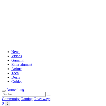
Passwort vergessen?
News
Videos
Gaming
Entertainment
Anime
Tech
Deals
Guides
Anmeldung
Suche
nach:
Community
Gaming
Giveaways
0
8