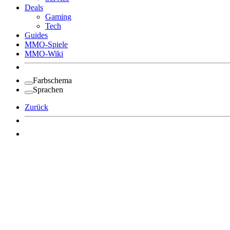
Deals
Gaming
Tech
Guides
MMO-Spiele
MMO-Wiki
Farbschema
Sprachen
Zurück
Angemeldet bleiben