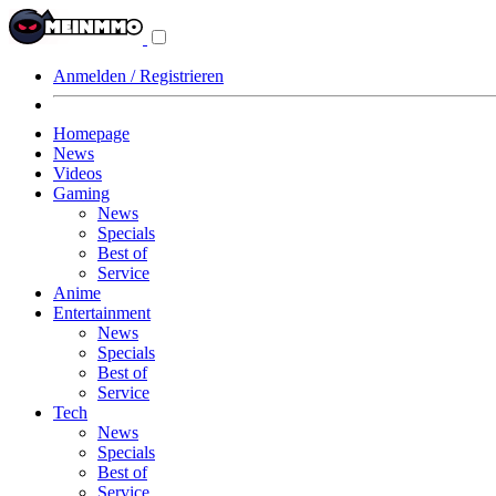
Navigationsmenü
aus-/einklappen
Anmelden / Registrieren
Homepage
News
Videos
Gaming
News
Specials
Best of
Service
Anime
Entertainment
News
Specials
Best of
Service
Tech
News
Specials
Best of
Service