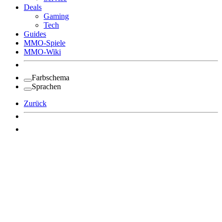
Deals
Gaming
Tech
Guides
MMO-Spiele
MMO-Wiki
Farbschema
Sprachen
Zurück
Angemeldet bleiben