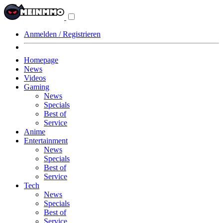
Navigationsmenü
aus-/einklappen
Anmelden / Registrieren
Homepage
News
Videos
Gaming
News
Specials
Best of
Service
Anime
Entertainment
News
Specials
Best of
Service
Tech
News
Specials
Best of
Service