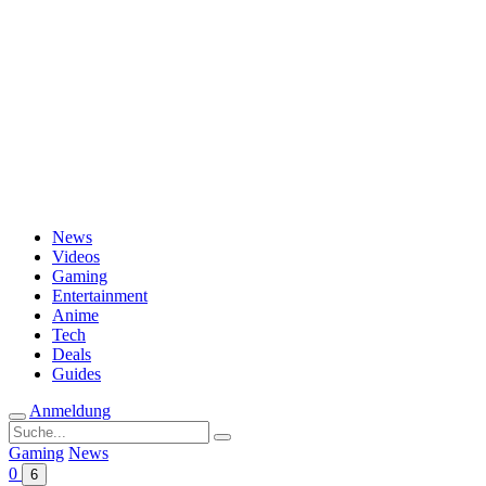
Passwort vergessen?
News
Videos
Gaming
Entertainment
Anime
Tech
Deals
Guides
Anmeldung
Suche
nach:
Gaming
News
0
6