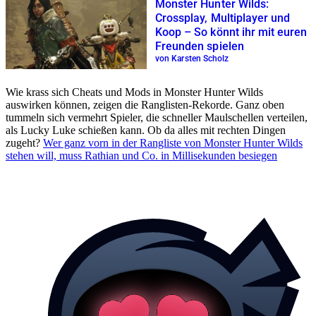
Monster Hunter Wilds:
Crossplay, Multiplayer und
Koop – So könnt ihr mit euren
Freunden spielen
von Karsten Scholz
Wie krass sich Cheats und Mods in Monster Hunter Wilds
auswirken können, zeigen die Ranglisten-Rekorde. Ganz oben
tummeln sich vermehrt Spieler, die schneller Maulschellen verteilen,
als Lucky Luke schießen kann. Ob da alles mit rechten Dingen
zugeht?
Wer ganz vorn in der Rangliste von Monster Hunter Wilds
stehen will, muss Rathian und Co. in Millisekunden besiegen