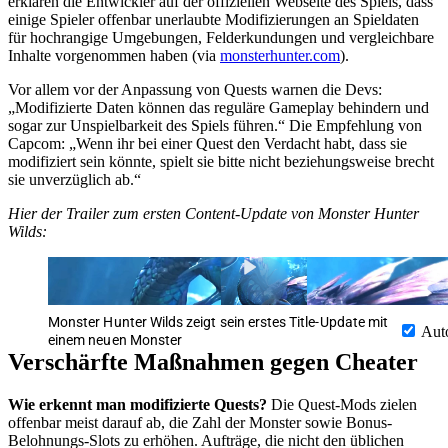
erklären die Entwickler auf der offiziellen Webseite des Spiels, dass
einige Spieler offenbar unerlaubte Modifizierungen an Spieldaten
für hochrangige Umgebungen, Felderkundungen und vergleichbare
Inhalte vorgenommen haben (via
monsterhunter.com
).
Vor allem vor der Anpassung von Quests warnen die Devs:
„Modifizierte Daten können das reguläre Gameplay behindern und
sogar zur Unspielbarkeit des Spiels führen.“ Die Empfehlung von
Capcom: „Wenn ihr bei einer Quest den Verdacht habt, dass sie
modifiziert sein könnte, spielt sie bitte nicht beziehungsweise brecht
sie unverzüglich ab.“
Hier der Trailer zum ersten Content-Update von Monster Hunter
Wilds:
Monster Hunter Wilds zeigt sein erstes Title-Update mit
Aut
einem neuen Monster
Verschärfte Maßnahmen gegen Cheater
Wie erkennt man modifizierte Quests?
Die Quest-Mods zielen
offenbar meist darauf ab, die Zahl der Monster sowie Bonus-
Belohnungs-Slots zu erhöhen. Aufträge, die nicht den üblichen