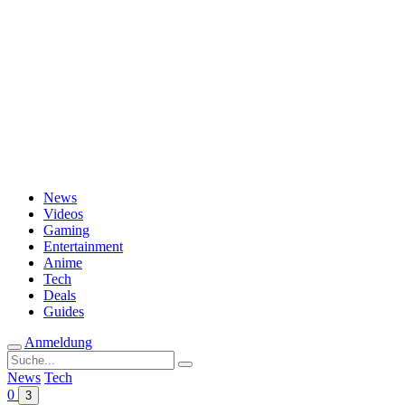
Passwort vergessen?
News
Videos
Gaming
Entertainment
Anime
Tech
Deals
Guides
Anmeldung
Suche
nach:
News
Tech
0
3