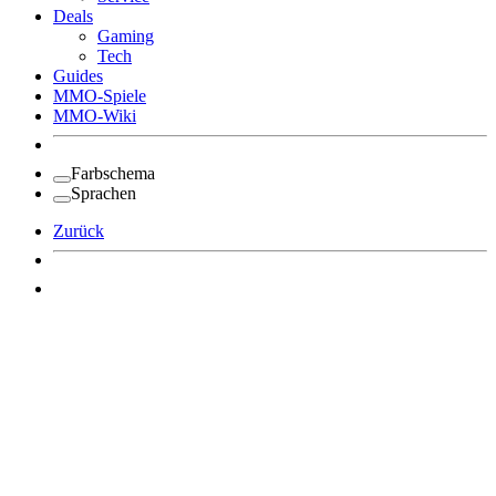
Deals
Gaming
Tech
Guides
MMO-Spiele
MMO-Wiki
Farbschema
Sprachen
Zurück
Angemeldet bleiben