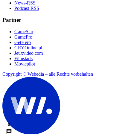
News-RSS
Podcast-RSS
Partner
GameStar
GamePro
GetHero
GRYOnline.pl
Jeuxvideo.com
Filmstarts
Moviepilot
Copyright © Webedia – alle Rechte vorbehalten
0