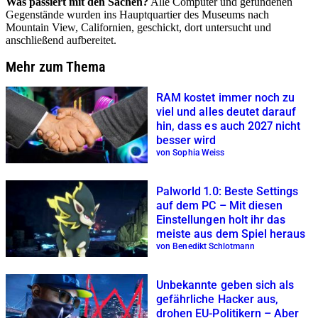
Was passiert mit den Sachen?
Alle Computer und gefundenen
Gegenstände wurden ins Hauptquartier des Museums nach
Mountain View, Californien, geschickt, dort untersucht und
anschließend aufbereitet.
Mehr zum Thema
RAM kostet immer noch zu
viel und alles deutet darauf
hin, dass es auch 2027 nicht
besser wird
von Sophia Weiss
Palworld 1.0: Beste Settings
auf dem PC – Mit diesen
Einstellungen holt ihr das
meiste aus dem Spiel heraus
von Benedikt Schlotmann
Unbekannte geben sich als
gefährliche Hacker aus,
drohen EU-Politikern – Aber