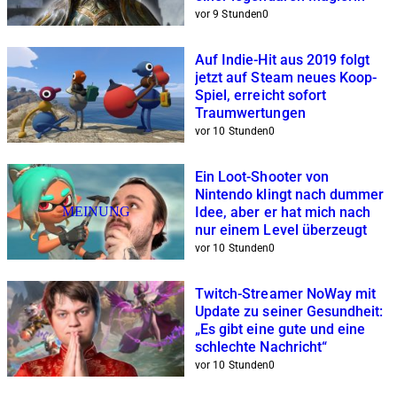
vor 9 Stunden
0
Auf Indie-Hit aus 2019 folgt
jetzt auf Steam neues Koop-
Spiel, erreicht sofort
Traumwertungen
vor 10 Stunden
0
Ein Loot-Shooter von
Nintendo klingt nach dummer
MEINUNG
Idee, aber er hat mich nach
nur einem Level überzeugt
vor 10 Stunden
0
Twitch-Streamer NoWay mit
Update zu seiner Gesundheit:
„Es gibt eine gute und eine
schlechte Nachricht“
vor 10 Stunden
0