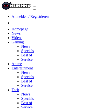
Navigationsmenü
aus-/einklappen
Anmelden / Registrieren
Homepage
News
Videos
Gaming
News
Specials
Best of
Service
Anime
Entertainment
News
Specials
Best of
Service
Tech
News
Specials
Best of
Service