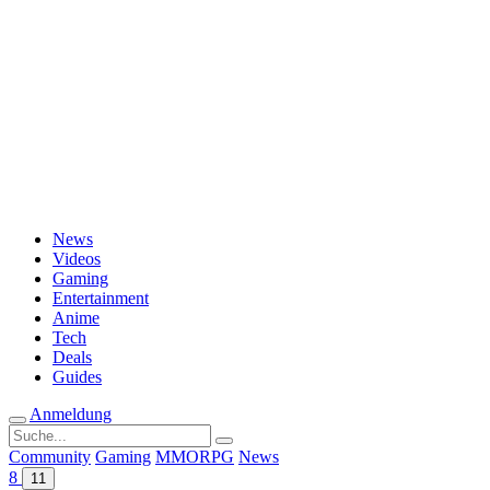
Passwort vergessen?
News
Videos
Gaming
Entertainment
Anime
Tech
Deals
Guides
Anmeldung
Suche
nach:
Community
Gaming
MMORPG
News
8
11