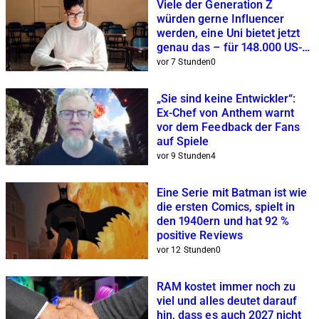
Viele der Generation Z
würden gerne Influencer
werden, eine Uni bietet jetzt
genau das – für 148.000 US-
Dollar
vor 7 Stunden
0
„Sie sind keine Entwickler“:
Ex-Chef von Anthem warnt
vor dem Feedback der Fans
auf Spiele
vor 9 Stunden
4
Eine Serie mit Batman ist wie
die ersten Comics, spielt in
den 1940ern und hat 92 %
positive Reviews
vor 12 Stunden
0
RAM kostet immer noch zu
viel und alles deutet darauf
hin, dass es auch 2027 nicht