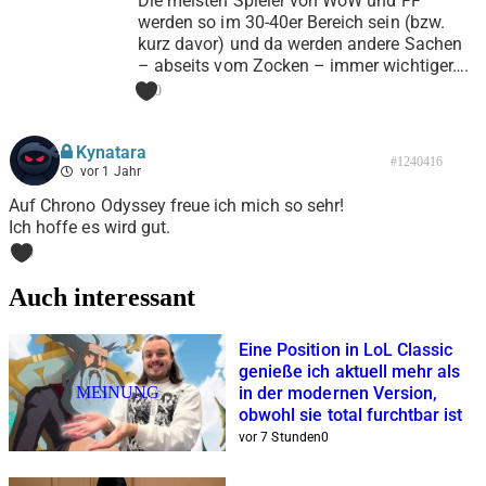
Die meisten Spieler von WoW und FF
werden so im 30-40er Bereich sein (bzw.
kurz davor) und da werden andere Sachen
– abseits vom Zocken – immer wichtiger….
0
Kynatara
#1240416
vor 1 Jahr
Auf Chrono Odyssey freue ich mich so sehr!
Ich hoffe es wird gut.
0
Auch interessant
Eine Position in LoL Classic
genieße ich aktuell mehr als
MEINUNG
in der modernen Version,
obwohl sie total furchtbar ist
vor 7 Stunden
0