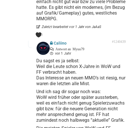
einfach nicht gut war bzw zu viele Probleme
hatte. Es gibt nicht ein modernes, (im Bezug
auf Grafik/Gameplay) gutes, westliches
MMORPG.
Zuletzt bearbeitet vor 1 Jahr von JaAaS
0
#1240439
Caliino
Antwort an
Myuu79
vor 1 Jahr
Du sagst es ja selbst:
Weil die Leute schon X-Jahre in WoW und
FF verbracht haben.
Das Interesse an neuen MMO’s ist riesig, nur
waren die letzten alle Mist.
Und ich sag dir sogar noch was:
WoW wird früher oder später aussterben,
weil es einfach nicht genug Spielerzuwachs
gibt bzw. für die neuere Generation nicht
mehr ansprechend genug ist. FF hat
zumindest noch halbwegs “aktuelle” Grafik.