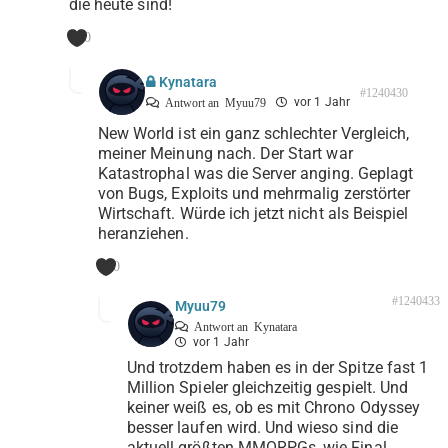
die heute sind!
0
Kynatara
#1240430
vor 1 Jahr
Antwort an
Myuu79
New World ist ein ganz schlechter Vergleich,
meiner Meinung nach. Der Start war
Katastrophal was die Server anging. Geplagt
von Bugs, Exploits und mehrmalig zerstörter
Wirtschaft. Würde ich jetzt nicht als Beispiel
heranziehen.
0
#1240433
Myuu79
Antwort an
Kynatara
vor 1 Jahr
Und trotzdem haben es in der Spitze fast 1
Million Spieler gleichzeitig gespielt. Und
keiner weiß es, ob es mit Chrono Odyssey
besser laufen wird. Und wieso sind die
aktuell größten MMORPGs, wie Final