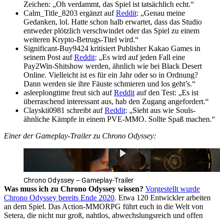
Zeichen: „Oh verdammt, das Spiel ist tatsächlich echt.“
Calm_Title_8203 ergänzt auf
Reddit
: „Genau meine
Gedanken, lol. Hatte schon halb erwartet, dass das Studio
entweder plötzlich verschwindet oder das Spiel zu einem
weiteren Krypto-Betrugs-Titel wird.“
Significant-Buy9424 kritisiert Publisher Kakao Games in
seinem Post auf
Reddit
: „Es wird auf jeden Fall eine
Pay2Win-Shitshow werden, ähnlich wie bei Black Desert
Online. Vielleicht ist es für ein Jahr oder so in Ordnung?
Dann werden sie ihre Fäuste schmieren und los geht’s.“
asleeplongtime freut sich auf
Reddit
auf den Test: „Es ist
überraschend interessant aus, hab den Zugang angefordert.“
Clayskii0981 schreibt auf
Reddit
: „Sieht aus wie Souls-
ähnliche Kämpfe in einem PVE-MMO. Sollte Spaß machen.“
Einer der Gameplay-Trailer zu Chrono Odyssey:
Chrono Odyssey – Gameplay-Trailer
Was muss ich zu Chrono Odyssey wissen?
Vorgestellt wurde
Chrono Odyssey bereits Ende 2020
. Etwa 120 Entwickler arbeiten
an dem Spiel. Das Action-MMORPG führt euch in die Welt von
Setera, die nicht nur groß, nahtlos, abwechslungsreich und offen