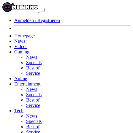
Navigationsmenü
aus-/einklappen
Anmelden / Registrieren
Homepage
News
Videos
Gaming
News
Specials
Best of
Service
Anime
Entertainment
News
Specials
Best of
Service
Tech
News
Specials
Best of
Service