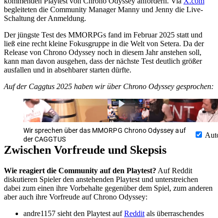
kommenden Playtest von Chrono Odyssey anfordern. Via
X.com
begleiteten die Community Manager Manny und Jenny die Live-
Schaltung der Anmeldung.
Der jüngste Test des MMORPGs fand im Februar 2025 statt und
ließ eine recht kleine Fokusgruppe in die Welt von Setera. Da der
Release von Chrono Odyssey noch in diesem Jahr anstehen soll,
kann man davon ausgehen, dass der nächste Test deutlich größer
ausfallen und in absehbarer starten dürfte.
Auf der Caggtus 2025 haben wir über Chrono Odyssey gesprochen:
Wir sprechen über das MMORPG Chrono Odyssey auf
Aut
der CAGGTUS
Zwischen Vorfreude und Skepsis
Wie reagiert die Community auf den Playtest?
Auf Reddit
diskutieren Spieler den anstehenden Playtest und unterstreichen
dabei zum einen ihre Vorbehalte gegenüber dem Spiel, zum anderen
aber auch ihre Vorfreude auf Chrono Odyssey:
andre1157 sieht den Playtest auf
Reddit
als überraschendes