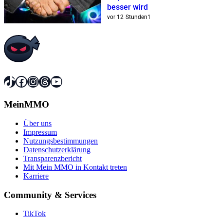
besser wird
vor 12 Stunden
1
TikTok
Facebook
Instagram
Threads
YouTube
MeinMMO
Über uns
Impressum
Nutzungsbestimmungen
Datenschutzerklärung
Transparenzbericht
Mit Mein MMO in Kontakt treten
Karriere
Community & Services
TikTok