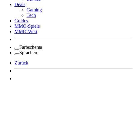
Deals
Gaming
Tech
Guides
MMO-Spiele
MMO-Wiki
Farbschema
Sprachen
Zurück
Angemeldet bleiben