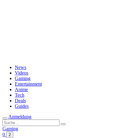
Passwort vergessen?
News
Videos
Gaming
Entertainment
Anime
Tech
Deals
Guides
Anmeldung
Suche
nach:
Gaming
0
2