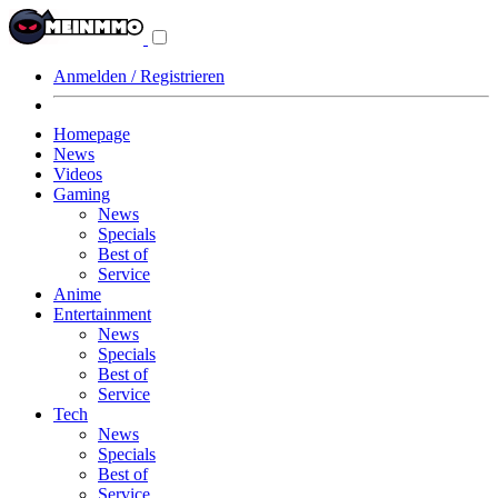
Navigationsmenü
aus-/einklappen
Anmelden / Registrieren
Homepage
News
Videos
Gaming
News
Specials
Best of
Service
Anime
Entertainment
News
Specials
Best of
Service
Tech
News
Specials
Best of
Service