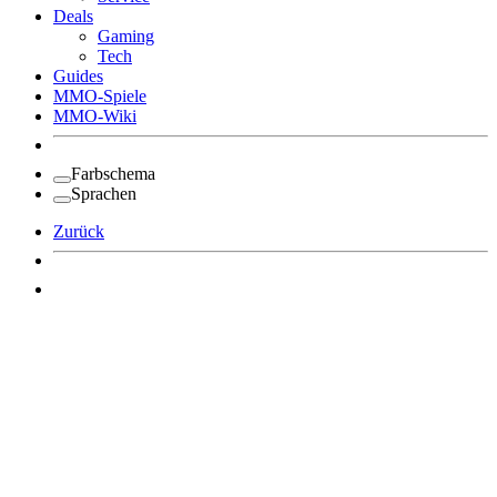
Deals
Gaming
Tech
Guides
MMO-Spiele
MMO-Wiki
Farbschema
Sprachen
Zurück
Angemeldet bleiben