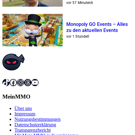
unspektakulär erledigt
vor 57 Minuten
6
Monopoly GO Events – Alles
zu den aktuellen Events
vor 1 Stunde
0
TikTok
Facebook
Instagram
Threads
YouTube
MeinMMO
Über uns
Impressum
Nutzungsbestimmungen
Datenschutzerklärung
Transparenzbericht