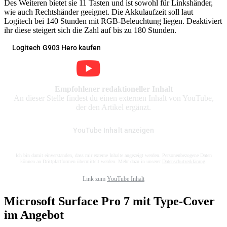
Des Weiteren bietet sie 11 Tasten und ist sowohl für Linkshänder,
wie auch Rechtshänder geeignet. Die Akkulaufzeit soll laut
Logitech bei 140 Stunden mit RGB-Beleuchtung liegen. Deaktiviert
ihr diese steigert sich die Zahl auf bis zu 180 Stunden.
Logitech G903 Hero kaufen
Empfohlener redaktioneller Inhalt
An dieser Stelle findest du einen externen Inhalt von YouTube,
der den Artikel ergänzt.
YouTube Inhalt anzeigen
Ich bin damit einverstanden, dass mir externe Inhalte angezeigt werden. Personenbezogene Daten
können an Drittplattformen übermittelt werden. Mehr dazu in unserer
Datenschutzerklärung
.
Link zum
YouTube Inhalt
Microsoft Surface Pro 7 mit Type-Cover
im Angebot