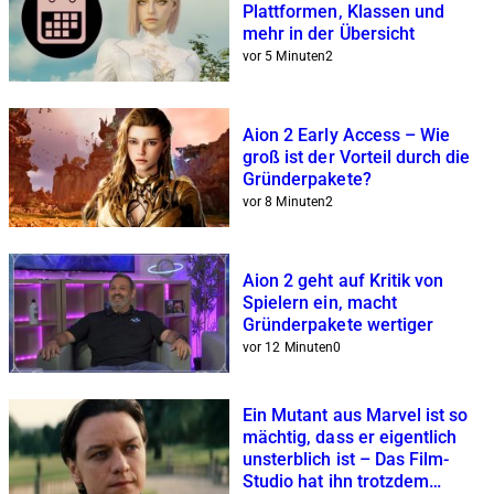
Plattformen, Klassen und
mehr in der Übersicht
vor 5 Minuten
2
Aion 2 Early Access – Wie
groß ist der Vorteil durch die
Gründerpakete?
vor 8 Minuten
2
Aion 2 geht auf Kritik von
Spielern ein, macht
Gründerpakete wertiger
vor 12 Minuten
0
Ein Mutant aus Marvel ist so
mächtig, dass er eigentlich
unsterblich ist – Das Film-
Studio hat ihn trotzdem