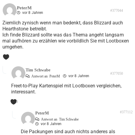
PeterM
#377044
vor 8 Jahren
Ziemlich zynisch wenn man bedenkt, dass Blizzard auch
Hearthstone betreibt.
Ich finde Blizzard sollte was das Thema angeht langsam
mal aufhören zu erzählen wie vorbildlich Sie mit Lootboxen
umgehen.
0
Tim Schwabe
#377050
vor 8 Jahren
Antwort an
PeterM
Freet-to-Play Kartenspiel mit Lootboxen vergleichen,
interessant.
0
#377112
PeterM
Antwort an
Tim Schwabe
vor 8 Jahren
Die Packungen sind auch nichts anderes als