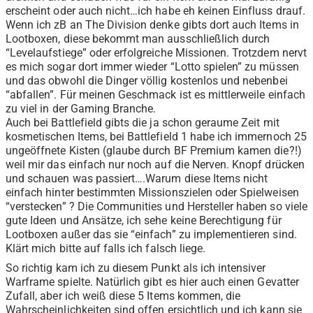
erscheint oder auch nicht…ich habe eh keinen Einfluss drauf.
Wenn ich zB an The Division denke gibts dort auch Items in
Lootboxen, diese bekommt man ausschließlich durch
“Levelaufstiege” oder erfolgreiche Missionen. Trotzdem nervt
es mich sogar dort immer wieder “Lotto spielen” zu müssen
und das obwohl die Dinger völlig kostenlos und nebenbei
“abfallen”. Für meinen Geschmack ist es mittlerweile einfach
zu viel in der Gaming Branche.
Auch bei Battlefield gibts die ja schon geraume Zeit mit
kosmetischen Items, bei Battlefield 1 habe ich immernoch 25
ungeöffnete Kisten (glaube durch BF Premium kamen die?!)
weil mir das einfach nur noch auf die Nerven. Knopf drücken
und schauen was passiert….Warum diese Items nicht
einfach hinter bestimmten Missionszielen oder Spielweisen
“verstecken” ? Die Communities und Hersteller haben so viele
gute Ideen und Ansätze, ich sehe keine Berechtigung für
Lootboxen außer das sie “einfach” zu implementieren sind.
Klärt mich bitte auf falls ich falsch liege.
So richtig kam ich zu diesem Punkt als ich intensiver
Warframe spielte. Natürlich gibt es hier auch einen Gevatter
Zufall, aber ich weiß diese 5 Items kommen, die
Wahrscheinlichkeiten sind offen ersichtlich und ich kann sie