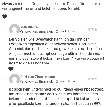
etwas zu meinen Gunsten verbessern. Das ist für mich ein
viel angenehmeres und belohnenderes Gefühl.
0
Malcom2402
#377311
vor 8 Jahren
Antwort an
Bronkowski
Bei Spielen wie Overwatch kann ich das mit den
Lootboxen eigentlich gut nachvollziehen. Das ist ein
Gimmick das die Leute ermutigt weiter zu machen. “Ich
will jetzt noch unbedingt den Legendären Skin den man
nur in diesem Event bekommen kann.” Für viele Leute ist
Kosmetik das Endgame.
0
Christian Zimmermann
#377352
vor 8 Jahren
Antwort an
Bronkowski
ist doch kein unterschied ob du irgend einen npc lootest,
am ende einer instanz oder was auch immer ein item
bekommst oder du dafür einen knopf drückst und es aus
einer pixelkiste kommt. random chance hast du in 99%