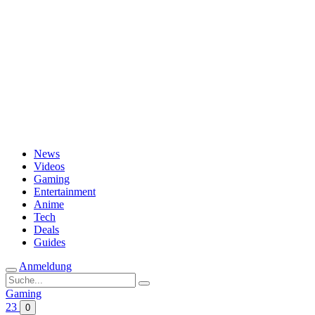
Passwort vergessen?
News
Videos
Gaming
Entertainment
Anime
Tech
Deals
Guides
Anmeldung
Suche
nach:
Gaming
23
0