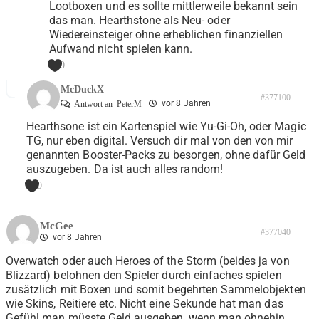
Lootboxen und es sollte mittlerweile bekannt sein
das man. Hearthstone als Neu- oder
Wiedereinsteiger ohne erheblichen finanziellen
Aufwand nicht spielen kann.
0
McDuckX
#377100
vor 8 Jahren
Antwort an
PeterM
Hearthsone ist ein Kartenspiel wie Yu-Gi-Oh, oder Magic
TG, nur eben digital. Versuch dir mal von den von mir
genannten Booster-Packs zu besorgen, ohne dafür Geld
auszugeben. Da ist auch alles random!
0
McGee
#377040
vor 8 Jahren
Overwatch oder auch Heroes of the Storm (beides ja von
Blizzard) belohnen den Spieler durch einfaches spielen
zusätzlich mit Boxen und somit begehrten Sammelobjekten
wie Skins, Reitiere etc. Nicht eine Sekunde hat man das
Gefühl man müsste Geld ausgeben, wenn man ohnehin