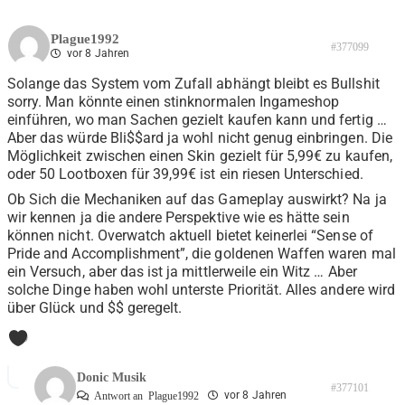
Plague1992
#377099
vor 8 Jahren
Solange das System vom Zufall abhängt bleibt es Bullshit
sorry. Man könnte einen stinknormalen Ingameshop
einführen, wo man Sachen gezielt kaufen kann und fertig …
Aber das würde Bli$$ard ja wohl nicht genug einbringen. Die
Möglichkeit zwischen einen Skin gezielt für 5,99€ zu kaufen,
oder 50 Lootboxen für 39,99€ ist ein riesen Unterschied.
Ob Sich die Mechaniken auf das Gameplay auswirkt? Na ja
wir kennen ja die andere Perspektive wie es hätte sein
können nicht. Overwatch aktuell bietet keinerlei “Sense of
Pride and Accomplishment”, die goldenen Waffen waren mal
ein Versuch, aber das ist ja mittlerweile ein Witz … Aber
solche Dinge haben wohl unterste Priorität. Alles andere wird
über Glück und $$ geregelt.
0
Donic Musik
#377101
vor 8 Jahren
Antwort an
Plague1992