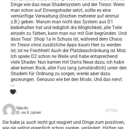
Dinge wie das neue Shadersystem und der Tresor. Wenn
man schon auf Einwegshader setzt, sollte es eine
vernünftige Verwaltung (löschen mehrerer auf einmal
z.B.) geben. Warum man nicht das System aus D1
beibehalten hat und lediglich die Möglichkeit, alle Teile
einzeln zu färben, kann man nur mit Gier begründen. Und
dass Tess´ Shop 1a in Schuss ist, während dem Chaos
im Tresor ohne zusätzliche Apps kaum Herr zu werden
ist, ist ne Frechheit! Auch die Platzbeschränkung ist Mist.
Ich spiele D2 schon ne Weile und habe entsprechend
viele Shader. Nun kamen mit Osiris Neue dazu, ich habe
aber keinen Bock, aller Furz lang (umständlich) unter den
Shadern für Ordnung zu sorgen, werde aber dazu
gezwungen. Genauso wie bei den Mods. Und das nervt.
-.-
0
Shiv0r
#377034
vor 8 Jahren
Sie habe ja auch recht gut reagiert und Dinge zum positiven,
wie sie selbst eigentlich schon sagten, verändert. Hätten sie