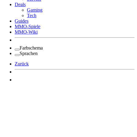
Deals
Gaming
Tech
Guides
MMO-Spiele
MMO-Wiki
Farbschema
Sprachen
Zurück
Angemeldet bleiben