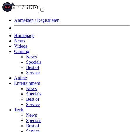
Navigationsmenü
aus-/einklappen
Anmelden / Registrieren
Homepage
News
Videos
Gaming
News
Specials
Best of
Service
Anime
Entertainment
News
Specials
Best of
Service
Tech
News
Specials
Best of
Service