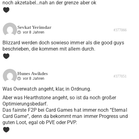
noch akzetabel…nah an der grenze aber ok
0
Sevkat Yerimdar
#377066
vor 8 Jahren
Blizzard werden doch sowieso immer als die good guys
beschrieben, die kommen mit allem durch.
0
Hunes Awikdes
#377051
vor 8 Jahren
Was Overwatch angeht, klar, in Ordnung.
Aber was Hearthstone angeht, so ist da noch großer
Optimierungsbedarf.
Das fairste F2P bei Card Games hat immer noch “Eternal
Card Game”, denn da bekommt man immer Progress und
guten Loot, egal ob PVE oder PVP.
0