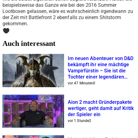
beispielsweise das Ganze wie bei den 2016 Summer
Lootboxen gelassen, wäre es wahrscheinlich irgendwann zu
der Zeit mit Battlefront 2 ebenfalls zu einem Shitstorm
gekommen.
0
Auch interessant
Im neuen Abenteuer von D&D
bekämpft ihr eine mächtige
Vampirfürstin – Sie ist die
Tochter einer legendären
Magierin
vor 47 Minuten
0
Aion 2 macht Gründerpakete
wertiger, geht damit auf Kritik
der Spieler ein
vor 1 Stunde
2