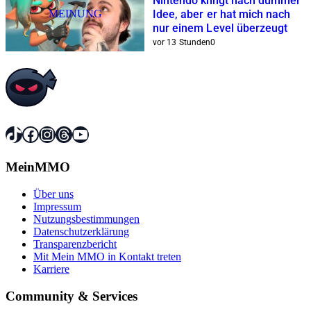
Nintendo klingt nach dummer
MEINUNG
Idee, aber er hat mich nach
nur einem Level überzeugt
vor 13 Stunden
0
TikTok
Facebook
Instagram
Threads
YouTube
MeinMMO
Über uns
Impressum
Nutzungsbestimmungen
Datenschutzerklärung
Transparenzbericht
Mit Mein MMO in Kontakt treten
Karriere
Community & Services