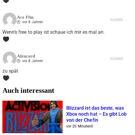
1
Ace Ffm
#434096
vor 8 Jahren
Wenn’s free to play ist schaue ich mir es mal an.
0
Alzucard
#434069
vor 8 Jahren
zu spät
0
Auch interessant
Blizzard ist das beste, was
Xbox noch hat – Es gibt Lob
von der Chefin
vor 20 Minuten
0