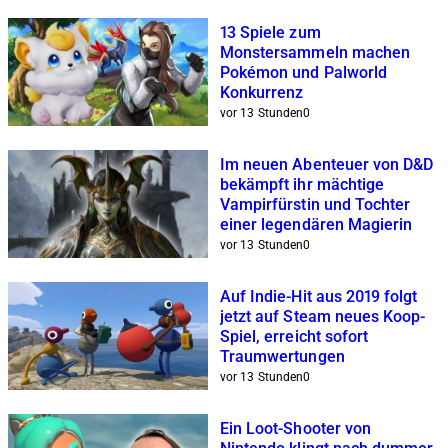
13 Spiele zum
Monstersammeln machen
Pokémon und Palworld
Konkurrenz
vor 13 Stunden
0
Im neuen Abenteuer von D&D
bekämpft ihr mächtige
Vampirfürstin und Tochter
einer legendären Magierin
vor 13 Stunden
0
Auf Indie-Hit aus 2019 folgt
jetzt auf Steam neues Koop-
Spiel, erreicht sofort
Traumwertungen
vor 13 Stunden
0
Ein Loot-Shooter von