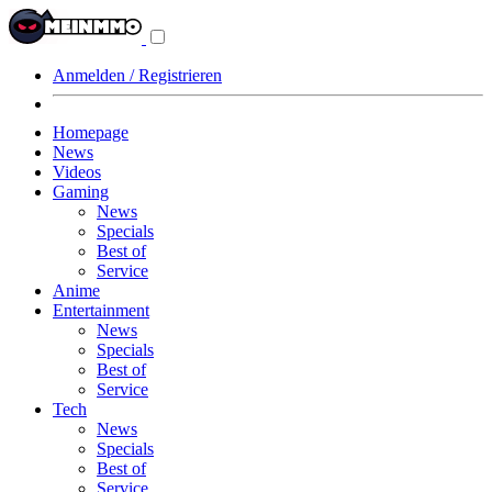
Navigationsmenü
aus-/einklappen
Anmelden / Registrieren
Homepage
News
Videos
Gaming
News
Specials
Best of
Service
Anime
Entertainment
News
Specials
Best of
Service
Tech
News
Specials
Best of
Service