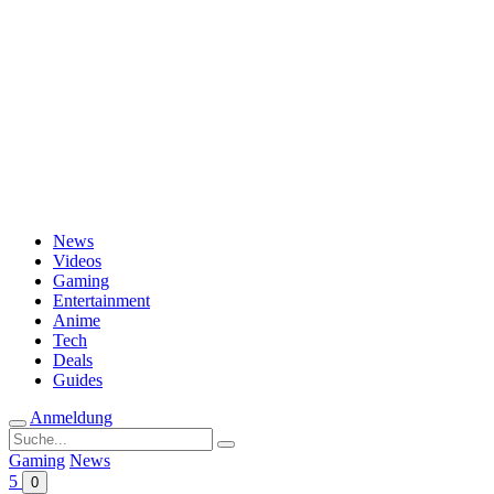
Passwort vergessen?
News
Videos
Gaming
Entertainment
Anime
Tech
Deals
Guides
Anmeldung
Suche
nach:
Gaming
News
5
0