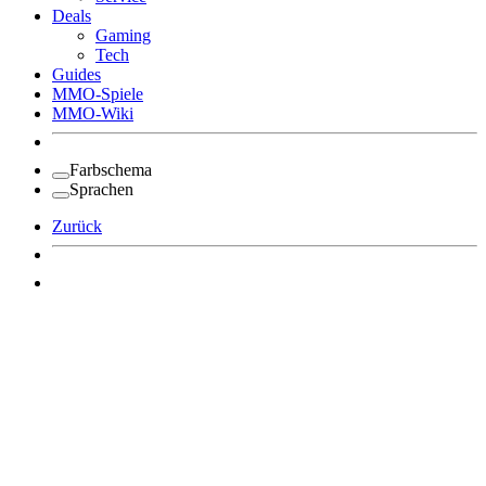
Deals
Gaming
Tech
Guides
MMO-Spiele
MMO-Wiki
Farbschema
Sprachen
Zurück
Angemeldet bleiben