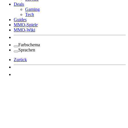
Deals
Gaming
Tech
Guides
MMO-Spiele
MMO-Wiki
Farbschema
Sprachen
Zurück
Angemeldet bleiben