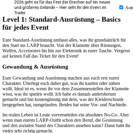
2026 geht es für das Fest der Drachen auf ein neues
und größeres Gelände – Hier seht ihr den Event im
Aut
Trailer
Level 1: Standard-Ausrüstung – Basics
für jedes Event
Eure Standard-Ausrüstung umfasst alles, was ihr grundsätzlich für
den Start ins LARP braucht. Von der Klamotte über Rüstungen,
Waffen, Accessoires bis hin zur Elektronik in eurer Tasche. Vergesst
auf keinen Fall das Ticket für den Event!
Gewandung & Ausrüstung
Eure Gewandung und Ausrüstung machen aus euch erst euren
Charakter. Überlegt euch daher gut, was ihr kaufen oder nähen
wollt. Ideal ist es, wenn ihr vor dem Zusammenstellen der Klamotte
wisst, was ihr spielen wollt. Ich habe es damals andersherum
gemacht und bin kostengünstig mit dem, was der Kleiderschrank
hergegeben hat, rumgelaufen. Beides hat seine Vor- und Nachteile.
Im realen Leben ist Leute vorverurteilen ein absolutes No-Go. Aber
wenn man eurem LARP-Outfit schon den Beruf, die Gesinnung
und den sozialen Stand des Charakters ansehen kann? Dann habt ihr
vieles sehr richtig gemacht.