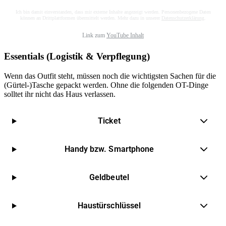
Ich bin damit einverstanden, dass mir externe Inhalte angezeigt werden. Personenbezogene Daten
können an Drittplattformen übermittelt werden. Mehr dazu in unserer
Datenschutzerklärung
.
Link zum
YouTube Inhalt
Essentials (Logistik & Verpflegung)
Wenn das Outfit steht, müssen noch die wichtigsten Sachen für die
(Gürtel-)Tasche gepackt werden. Ohne die folgenden OT-Dinge
solltet ihr nicht das Haus verlassen.
Ticket
Handy bzw. Smartphone
Geldbeutel
Haustürschlüssel