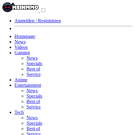
Navigationsmenü
aus-/einklappen
Anmelden / Registrieren
Homepage
News
Videos
Gaming
News
Specials
Best of
Service
Anime
Entertainment
News
Specials
Best of
Service
Tech
News
Specials
Best of
Service