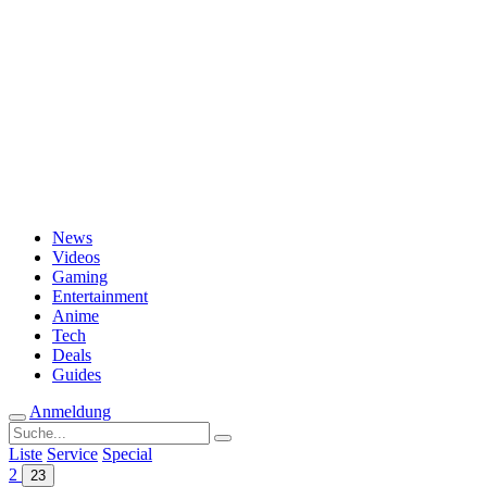
Passwort vergessen?
News
Videos
Gaming
Entertainment
Anime
Tech
Deals
Guides
Anmeldung
Suche
nach:
Liste
Service
Special
2
23