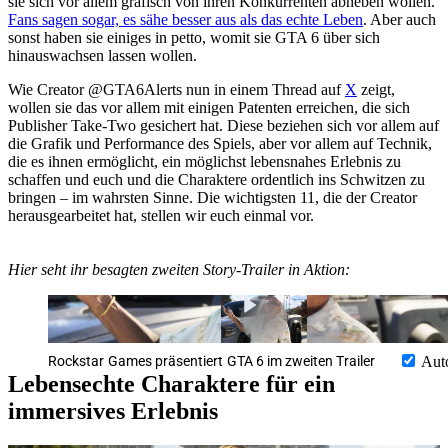
sie sich vor allem grafisch von ihren Konkurrenten abheben wollen.
Fans sagen sogar, es sähe besser aus als das echte Leben
. Aber auch
sonst haben sie einiges in petto, womit sie GTA 6 über sich
hinauswachsen lassen wollen.
Wie Creator @GTA6Alerts nun in einem Thread auf
X
zeigt,
wollen sie das vor allem mit einigen Patenten erreichen, die sich
Publisher Take-Two gesichert hat. Diese beziehen sich vor allem auf
die Grafik und Performance des Spiels, aber vor allem auf Technik,
die es ihnen ermöglicht, ein möglichst lebensnahes Erlebnis zu
schaffen und euch und die Charaktere ordentlich ins Schwitzen zu
bringen – im wahrsten Sinne. Die wichtigsten 11, die der Creator
herausgearbeitet hat, stellen wir euch einmal vor.
Hier seht ihr besagten zweiten Story-Trailer in Aktion:
Rockstar Games präsentiert GTA 6 im zweiten Trailer
Aut
Lebensechte Charaktere für ein
immersives Erlebnis