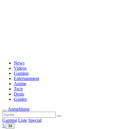
Passwort vergessen?
News
Videos
Gaming
Entertainment
Anime
Tech
Deals
Guides
Anmeldung
Suche
nach:
Gaming
Liste
Special
5
34