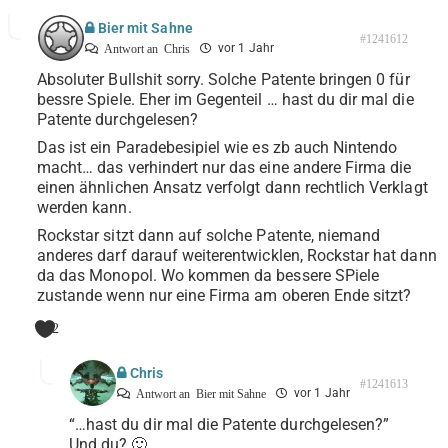
Bier mit Sahne
#1241612
vor 1 Jahr
Antwort an
Chris
Absoluter Bullshit sorry. Solche Patente bringen 0 für
bessre Spiele. Eher im Gegenteil … hast du dir mal die
Patente durchgelesen?
Das ist ein Paradebesipiel wie es zb auch Nintendo
macht… das verhindert nur das eine andere Firma die
einen ähnlichen Ansatz verfolgt dann rechtlich Verklagt
werden kann.
Rockstar sitzt dann auf solche Patente, niemand
anderes darf darauf weiterentwicklen, Rockstar hat dann
da das Monopol. Wo kommen da bessere SPiele
zustande wenn nur eine Firma am oberen Ende sitzt?
2
Chris
#1241613
vor 1 Jahr
Antwort an
Bier mit Sahne
“…hast du dir mal die Patente durchgelesen?”
Und du? 🙂