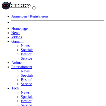
Navigationsmenü
aus-/einklappen
Anmelden / Registrieren
Homepage
News
Videos
Gaming
News
Specials
Best of
Service
Anime
Entertainment
News
Specials
Best of
Service
Tech
News
Specials
Best of
Service