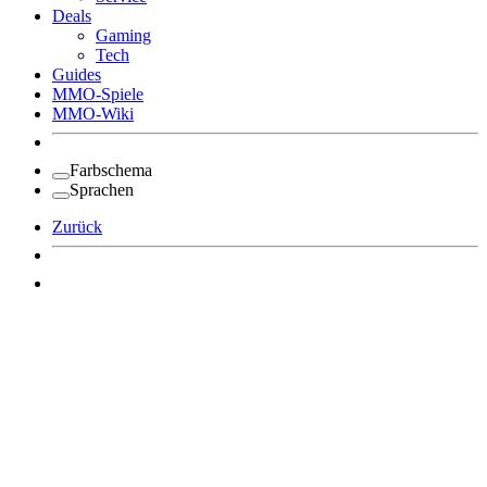
Deals
Gaming
Tech
Guides
MMO-Spiele
MMO-Wiki
Farbschema
Sprachen
Zurück
Angemeldet bleiben