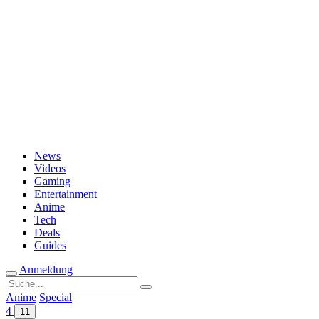
Passwort vergessen?
News
Videos
Gaming
Entertainment
Anime
Tech
Deals
Guides
Anmeldung
Suche
nach:
Anime
Special
4
11