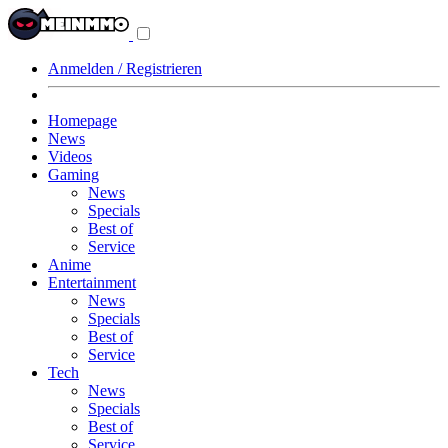
Navigationsmenü
aus-/einklappen
Anmelden / Registrieren
Homepage
News
Videos
Gaming
News
Specials
Best of
Service
Anime
Entertainment
News
Specials
Best of
Service
Tech
News
Specials
Best of
Service