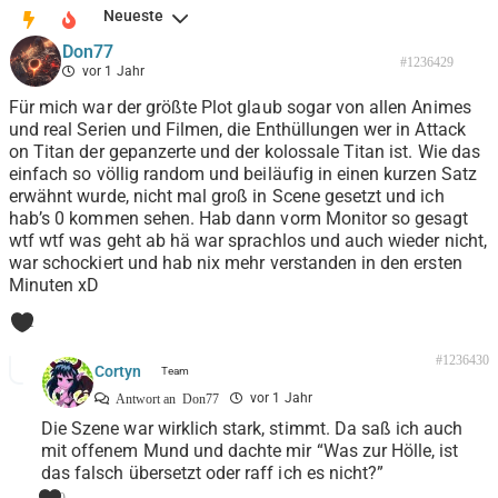
Neueste
Don77
#1236429
vor 1 Jahr
Für mich war der größte Plot glaub sogar von allen Animes
und real Serien und Filmen, die Enthüllungen wer in Attack
on Titan der gepanzerte und der kolossale Titan ist. Wie das
einfach so völlig random und beiläufig in einen kurzen Satz
erwähnt wurde, nicht mal groß in Scene gesetzt und ich
hab’s 0 kommen sehen. Hab dann vorm Monitor so gesagt
wtf wtf was geht ab hä war sprachlos und auch wieder nicht,
war schockiert und hab nix mehr verstanden in den ersten
Minuten xD
1
#1236430
Cortyn
vor 1 Jahr
Antwort an
Don77
Die Szene war wirklich stark, stimmt. Da saß ich auch
mit offenem Mund und dachte mir “Was zur Hölle, ist
das falsch übersetzt oder raff ich es nicht?”