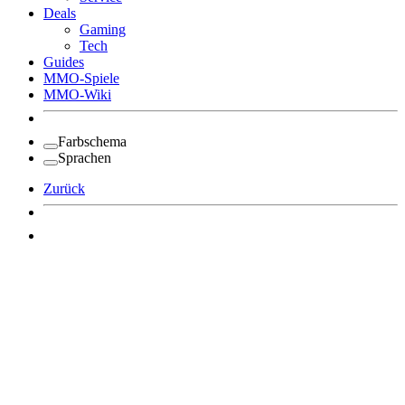
Deals
Gaming
Tech
Guides
MMO-Spiele
MMO-Wiki
Farbschema
Sprachen
Zurück
Angemeldet bleiben