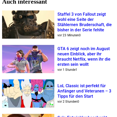
Auch interessant
Staffel 3 von Fallout zeigt
wohl eine Seite der
Stählernen Bruderschaft, die
bisher in der Serie fehlte
vor 23 Minuten
0
GTA 6 zeigt noch im August
neuen Einblick, aber ihr
BREAKING
braucht Netflix, wenn ihr die
ersten sein wollt
vor 1 Stunde
1
LoL Classic ist perfekt für
Anfänger und Veteranen – 3
Tipps für den Start
vor 2 Stunden
0