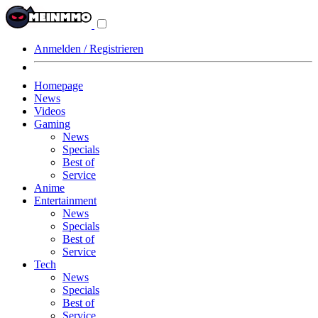
Navigationsmenü
aus-/einklappen
Anmelden / Registrieren
Homepage
News
Videos
Gaming
News
Specials
Best of
Service
Anime
Entertainment
News
Specials
Best of
Service
Tech
News
Specials
Best of
Service