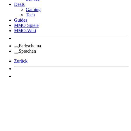
Deals
Gaming
Tech
Guides
MMO-Spiele
MMO-Wiki
Farbschema
Sprachen
Zurück
Angemeldet bleiben