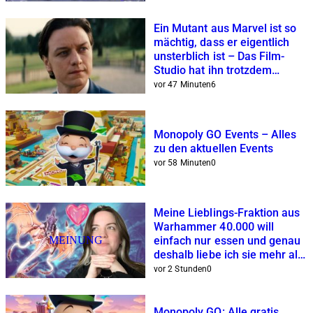
Ein Mutant aus Marvel ist so
mächtig, dass er eigentlich
unsterblich ist – Das Film-
Studio hat ihn trotzdem
unspektakulär erledigt
vor 47 Minuten
6
Monopoly GO Events – Alles
zu den aktuellen Events
vor 58 Minuten
0
Meine Lieblings-Fraktion aus
Warhammer 40.000 will
MEINUNG
einfach nur essen und genau
deshalb liebe ich sie mehr als
Space Marines und Co.
vor 2 Stunden
0
Monopoly GO: Alle gratis