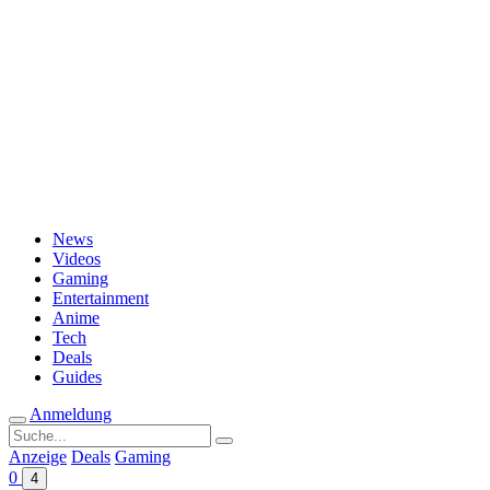
Passwort vergessen?
News
Videos
Gaming
Entertainment
Anime
Tech
Deals
Guides
Anmeldung
Suche
nach:
Anzeige
Deals
Gaming
0
4