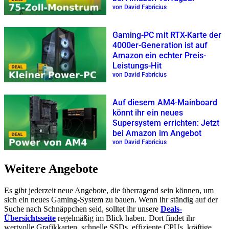
von David Fabricius
Gaming-PC mit RTX-Karte der
4000er-Generation ist auf
Amazon ein echter Preis-
Leistungs-Hit
von David Fabricius
Auf diesem AM4-Mainboard
könnt ihr ein neues
Supersystem errichten: Jetzt
bei Amazon im Angebot
von David Fabricius
Weitere Angebote
Es gibt jederzeit neue Angebote, die überragend sein können, um
sich ein neues Gaming-System zu bauen. Wenn ihr ständig auf der
Suche nach Schnäppchen seid, solltet ihr unsere
Deals-
Übersichtsseite
regelmäßig im Blick haben. Dort findet ihr
wertvolle Grafikkarten, schnelle SSDs, effiziente CPUs, kräftige