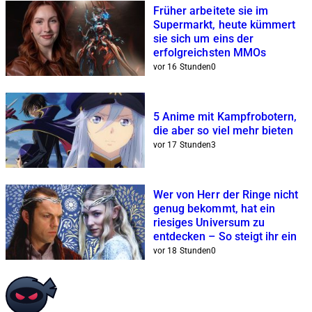
Früher arbeitete sie im
Supermarkt, heute kümmert
sie sich um eins der
erfolgreichsten MMOs
vor 16 Stunden
0
5 Anime mit Kampfrobotern,
die aber so viel mehr bieten
vor 17 Stunden
3
Wer von Herr der Ringe nicht
genug bekommt, hat ein
riesiges Universum zu
entdecken – So steigt ihr ein
vor 18 Stunden
0