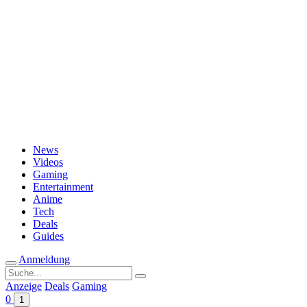
Passwort vergessen?
News
Videos
Gaming
Entertainment
Anime
Tech
Deals
Guides
Anmeldung
Suche
nach:
Anzeige
Deals
Gaming
0
1