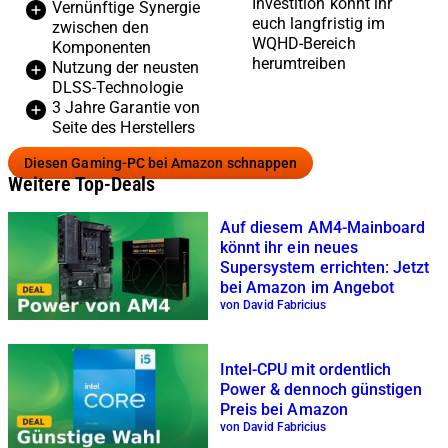
Investition könnt ihr
Vernünftige Synergie
euch langfristig im
zwischen den
WQHD-Bereich
Komponenten
herumtreiben
Nutzung der neusten
DLSS-Technologie
3 Jahre Garantie von
Seite des Herstellers
Diesen Gaming-PC bei Amazon schnappen
Weitere Top-Deals
Auf diesem AM4-Mainboard
könnt ihr ein neues
Supersystem errichten: Jetzt
bei Amazon im Angebot
von David Fabricius
Intel-CPU mit ordentlich
Power & dennoch günstigen
Preis bei Amazon
von David Fabricius