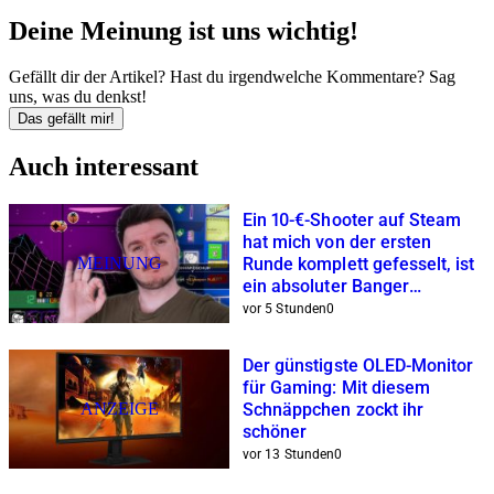
Deine Meinung ist uns wichtig!
Gefällt dir der Artikel? Hast du irgendwelche Kommentare? Sag
uns, was du denkst!
Das gefällt mir!
Auch interessant
Ein 10-€-Shooter auf Steam
hat mich von der ersten
MEINUNG
Runde komplett gefesselt, ist
ein absoluter Banger
mit Dopaminrausch-Garantie
vor 5 Stunden
0
Der günstigste OLED-Monitor
für Gaming: Mit diesem
ANZEIGE
Schnäppchen zockt ihr
schöner
vor 13 Stunden
0