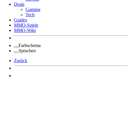
Deals
Gaming
Tech
Guides
MMO-Spiele
MMO-Wiki
Farbschema
Sprachen
Zurück
Angemeldet bleiben