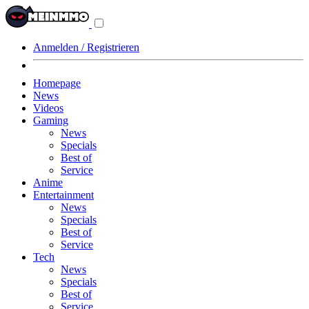
Navigationsmenü
aus-/einklappen
Anmelden / Registrieren
Homepage
News
Videos
Gaming
News
Specials
Best of
Service
Anime
Entertainment
News
Specials
Best of
Service
Tech
News
Specials
Best of
Service