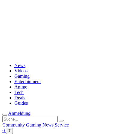
Passwort vergessen?
News
Videos
Gaming
Entertainment
Anime
Tech
Deals
Guides
Anmeldung
Suche
nach:
Community
Gaming
News
Service
0
7