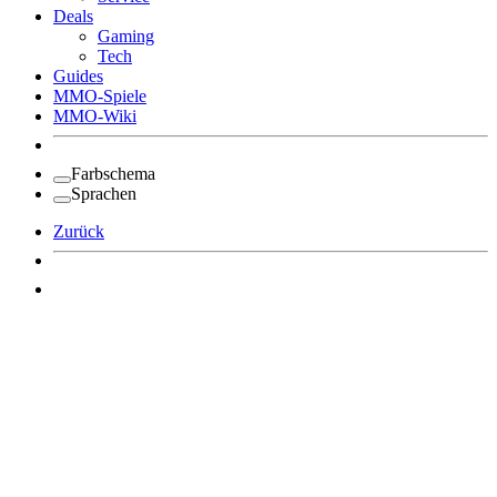
Deals
Gaming
Tech
Guides
MMO-Spiele
MMO-Wiki
Farbschema
Sprachen
Zurück
Angemeldet bleiben