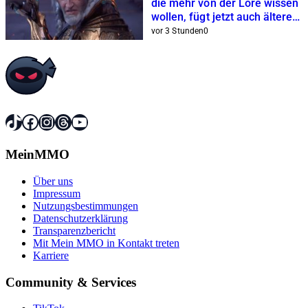
die mehr von der Lore wissen
wollen, fügt jetzt auch ältere
Erweiterungen hinzu
vor 3 Stunden
0
TikTok
Facebook
Instagram
Threads
YouTube
MeinMMO
Über uns
Impressum
Nutzungsbestimmungen
Datenschutzerklärung
Transparenzbericht
Mit Mein MMO in Kontakt treten
Karriere
Community & Services