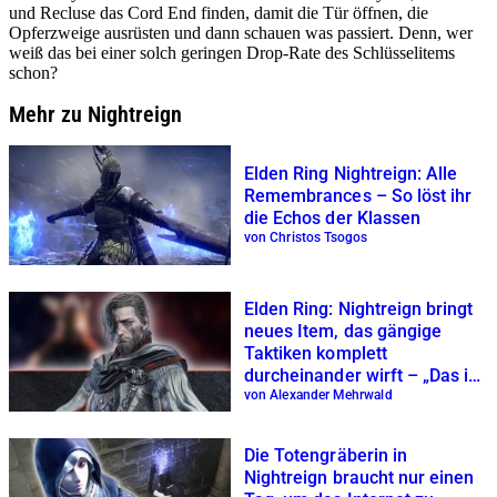
und Recluse das Cord End finden, damit die Tür öffnen, die
Opferzweige ausrüsten und dann schauen was passiert. Denn, wer
weiß das bei einer solch geringen Drop-Rate des Schlüsselitems
schon?
Mehr zu Nightreign
Elden Ring Nightreign: Alle
Remembrances – So löst ihr
die Echos der Klassen
von Christos Tsogos
Elden Ring: Nightreign bringt
neues Item, das gängige
Taktiken komplett
durcheinander wirft – „Das ist
absoluter Wahnsinn“
von Alexander Mehrwald
Die Totengräberin in
Nightreign braucht nur einen