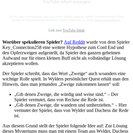
YouTube Inhalt anzeigen
Ich bin damit einverstanden, dass mir externe Inhalte angezeigt werden. Personenbezogene Daten
können an Drittplattformen übermittelt werden. Mehr dazu in unserer
Datenschutzerklärung
.
Link zum
YouTube Inhalt
Worüber spekulieren Spieler?
Auf Reddit
wurde von dem Spieler
Key_Connection258 eine weitere Hypothese zum Cord End und
den Opferzweigen aufgestellt, da Spieler den ganzen geheimen
Aufwand nur für einen kleinen Buff nicht als vollständige Lösung
akzeptieren wollen.
Der Spieler schreibt, dass das Wort „Zweige“ auch woanders eine
wichtige Rolle spielt. In Wylders persönlicher Quest erhält man den
Hinweis, dass man jemanden „Zweige zukommen lassen“ soll:
„Gib denen Zweige, die würdig und weise sind.“ – Der
Spieler vermutet, dass von Recluse die Rede ist.
„Gib denen Zweige, die wandern und umherziehen.“ – Hier
vermutet der Spieler, dass von Wylder und Duchess die Rede
ist.
Aus diesem Grund stellt der Spieler folgende Idee auf: Zur Lösung
dieses Mysteriums muss man mit einem Team aus Wylder, Duchess