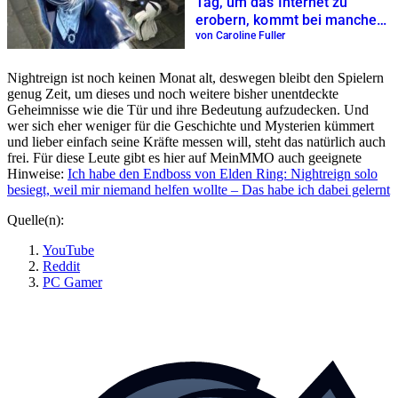
Tag, um das Internet zu
erobern, kommt bei manchen
Fans ein bisschen zu gut an
von Caroline Fuller
Nightreign ist noch keinen Monat alt, deswegen bleibt den Spielern
genug Zeit, um dieses und noch weitere bisher unentdeckte
Geheimnisse wie die Tür und ihre Bedeutung aufzudecken. Und
wer sich eher weniger für die Geschichte und Mysterien kümmert
und lieber einfach seine Kräfte messen will, steht das natürlich auch
frei. Für diese Leute gibt es hier auf MeinMMO auch geeignete
Hinweise:
Ich habe den Endboss von Elden Ring: Nightreign solo
besiegt, weil mir niemand helfen wollte – Das habe ich dabei gelernt
Quelle(n):
YouTube
Reddit
PC Gamer