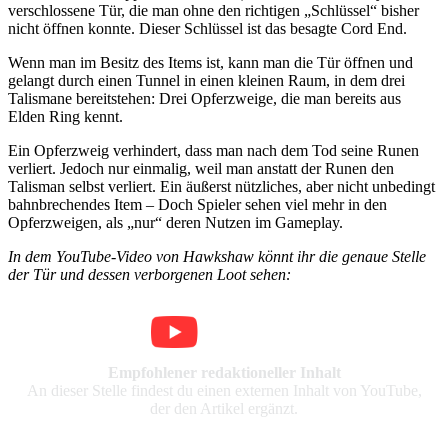
verschlossene Tür, die man ohne den richtigen „Schlüssel“ bisher
nicht öffnen konnte. Dieser Schlüssel ist das besagte Cord End.
Wenn man im Besitz des Items ist, kann man die Tür öffnen und
gelangt durch einen Tunnel in einen kleinen Raum, in dem drei
Talismane bereitstehen: Drei Opferzweige, die man bereits aus
Elden Ring kennt.
Ein Opferzweig verhindert, dass man nach dem Tod seine Runen
verliert. Jedoch nur einmalig, weil man anstatt der Runen den
Talisman selbst verliert. Ein äußerst nützliches, aber nicht unbedingt
bahnbrechendes Item – Doch Spieler sehen viel mehr in den
Opferzweigen, als „nur“ deren Nutzen im Gameplay.
In dem YouTube-Video von Hawkshaw könnt ihr die genaue Stelle
der Tür und dessen verborgenen Loot sehen:
Empfohlener redaktioneller Inhalt
An dieser Stelle findest du einen externen Inhalt von YouTube,
der den Artikel ergänzt.