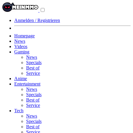
Navigationsmenü
aus-/einklappen
Anmelden / Registrieren
Homepage
News
Videos
Gaming
News
Specials
Best of
Service
Anime
Entertainment
News
Specials
Best of
Service
Tech
News
Specials
Best of
Service