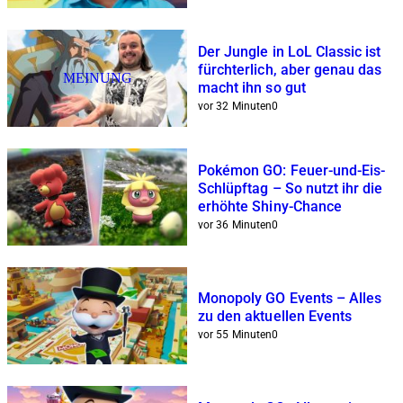
Der Jungle in LoL Classic ist
fürchterlich, aber genau das
MEINUNG
macht ihn so gut
vor 32 Minuten
0
Pokémon GO: Feuer-und-Eis-
Schlüpftag – So nutzt ihr die
erhöhte Shiny-Chance
vor 36 Minuten
0
Monopoly GO Events – Alles
zu den aktuellen Events
vor 55 Minuten
0