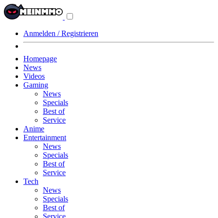
Navigationsmenü
aus-/einklappen
Anmelden / Registrieren
Homepage
News
Videos
Gaming
News
Specials
Best of
Service
Anime
Entertainment
News
Specials
Best of
Service
Tech
News
Specials
Best of
Service