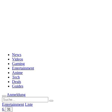
Passwort vergessen?
News
Videos
Gaming
Entertainment
Anime
Tech
Deals
Guides
Anmeldung
Suche
nach:
Entertainment
Liste
6
31