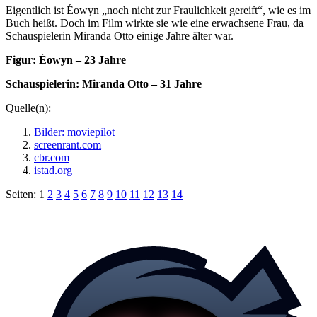
Eigentlich ist Éowyn „noch nicht zur Fraulichkeit gereift“, wie es im
Buch heißt. Doch im Film wirkte sie wie eine erwachsene Frau, da
Schauspielerin Miranda Otto einige Jahre älter war.
Figur: Éowyn – 23 Jahre
Schauspielerin: Miranda Otto – 31 Jahre
Quelle(n):
Bilder: moviepilot
screenrant.com
cbr.com
istad.org
Seiten:
1
2
3
4
5
6
7
8
9
10
11
12
13
14