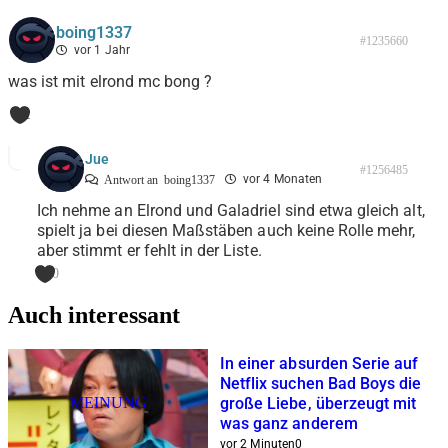
boing1337
#1235660
vor 1 Jahr
was ist mit elrond mc bong ?
1
Jue
#1256485
vor 4 Monaten
Antwort an
boing1337
Ich nehme an Elrond und Galadriel sind etwa gleich alt,
spielt ja bei diesen Maßstäben auch keine Rolle mehr,
aber stimmt er fehlt in der Liste.
0
Auch interessant
In einer absurden Serie auf
Netflix suchen Bad Boys die
MEINUNG
große Liebe, überzeugt mit
was ganz anderem
vor 2 Minuten
0