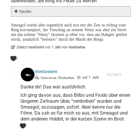
überwinden, die Ring ins Feuer zu werfen
Spoiler
Smeagol wurde aber eigentlich auch erst mit der Zeit so richtig vom
Ring korrumpiert, der Totschlag an seinem Vetter war eher ein Streit
um das schöne “Shiny” (kommt ja öfter vor, dass aus Habgier getötet
wird), zusätzlich “befeuert” durch die Macht des Rings.
Zuletzt bearbeitet vor 1 Jahr von Huehuehue
2
VonGestern
#1235673
vor 1 Jahr
Antwort an
Huehuehue
Danke dir! Das war ausführlich.
Ich ging davon aus, dass Bilbo und Frodo über einen
längeren Zeitraum über, “verdorben” wurden und
Smeagol, sozusagen, sofort. Aber kenne nur die
Filme. Da sah es für mich so aus, mit Smeagol und
dem anderen Hobbit, in der kurzen Szene im Boot.
0