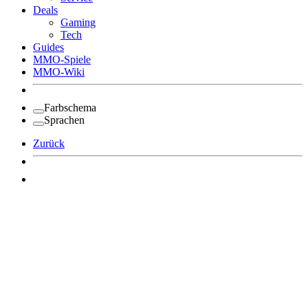
Deals
Gaming
Tech
Guides
MMO-Spiele
MMO-Wiki
Farbschema
Sprachen
Zurück
Angemeldet bleiben