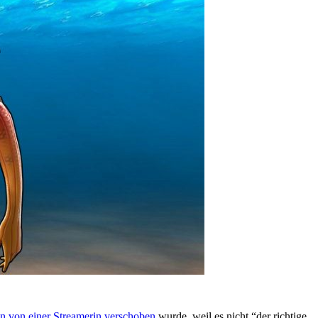
n von einer Streamerin verschoben
wurde, weil es nicht “der richtige