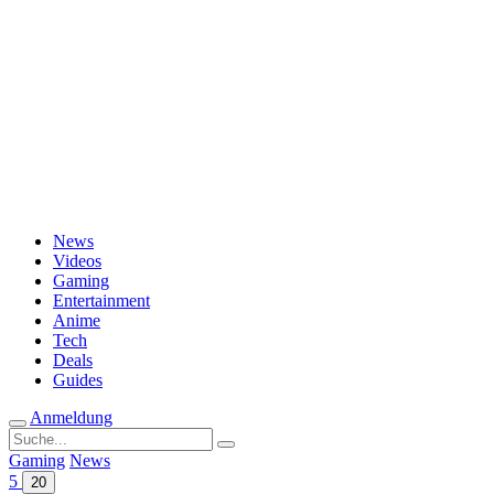
Passwort vergessen?
News
Videos
Gaming
Entertainment
Anime
Tech
Deals
Guides
Anmeldung
Suche
nach:
Gaming
News
5
20