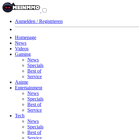
Navigationsmenü
aus-/einklappen
Anmelden / Registrieren
Homepage
News
Videos
Gaming
News
Specials
Best of
Service
Anime
Entertainment
News
Specials
Best of
Service
Tech
News
Specials
Best of
Service