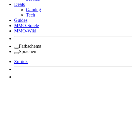
Deals
Gaming
Tech
Guides
MMO-Spiele
MMO-Wiki
Farbschema
Sprachen
Zurück
Angemeldet bleiben