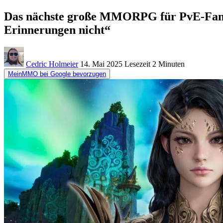
Das nächste große MMORPG für PvE-Fans ver
Erinnerungen nicht“
Cedric Holmeier
14. Mai 2025
Lesezeit
2 Minuten
MeinMMO bei Google bevorzugen