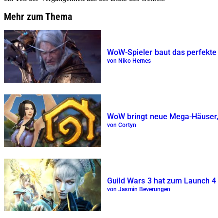
Mehr zum Thema
WoW-Spieler baut das perfekte T
von Niko Hernes
WoW bringt neue Mega-Häuser, d
von Cortyn
Guild Wars 3 hat zum Launch 4 s
von Jasmin Beverungen