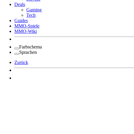
Deals
Gaming
Tech
Guides
MMO-Spiele
MMO-Wiki
Farbschema
Sprachen
Zurück
Angemeldet bleiben