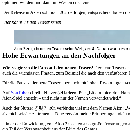
optimiert werden und dann im Westen erscheinen.
Der Release in Asien soll noch 2025 erfolgen, entsprechend haben di
Hier könnt ihr den Teaser sehen:
Aion 2 zeigt in neuen Teaser seine Welt, verrät Datum wann es m
Hohe Erwartungen an den Nachfolger
Wie reagieren die Fans auf den neuen Teaser?
Der neue Teaser en
auch die wichtigsten Fragen, zum Beispiel die nach den verfügbaren K
Für die Fans ist der neue Teaser aber auch mit hohen Erwartungen ver
Auf
YouTube
schreibt Nutzer @Harleen_PC: „Bitte ruiniert den Namen
Aion-Spiel entsteht – und nicht nur der Namen verwendet wird.“
Auch der Nutzer @릿리-s6n verbindet viel mit dem Namen Aion: „Wow… 
als mich wieder zu freuen… Bitte zerstört meine Erinnerungen nicht m
Hinter der Entwicklung von Aion 2 stecken also große Erwartungen a
ein Teil der Vergangenheit aus der Blüte des Genres.