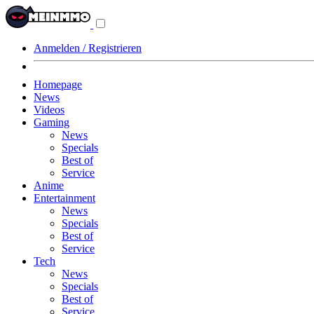
Navigationsmenü
aus-/einklappen
Anmelden / Registrieren
Homepage
News
Videos
Gaming
News
Specials
Best of
Service
Anime
Entertainment
News
Specials
Best of
Service
Tech
News
Specials
Best of
Service