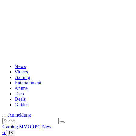
Passwort vergessen?
News
Videos
Gaming
Entertainment
Anime
Tech
Deals
Guides
Anmeldung
Suche
nach:
Gaming
MMORPG
News
6
18