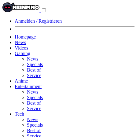
Navigationsmenü
aus-/einklappen
Anmelden / Registrieren
Homepage
News
Videos
Gaming
News
Specials
Best of
Service
Anime
Entertainment
News
Specials
Best of
Service
Tech
News
Specials
Best of
Service