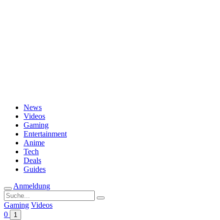
Passwort vergessen?
News
Videos
Gaming
Entertainment
Anime
Tech
Deals
Guides
Anmeldung
Suche
nach:
Gaming
Videos
0
1