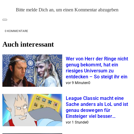
Bitte melde Dich an, um einen Kommentar abzugeben
0
KOMMENTARE
Auch interessant
Wer von Herr der Ringe nicht
genug bekommt, hat ein
riesiges Universum zu
entdecken – So steigt ihr ein
vor 9 Minuten
0
League Classic macht eine
Sache anders als LoL und ist
genau deswegen für
Einsteiger viel besser
geeignet
vor 1 Stunde
0