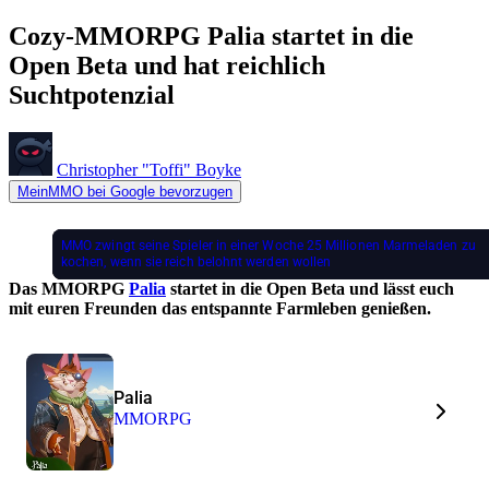
Cozy-MMORPG Palia startet in die
Open Beta und hat reichlich
Suchtpotenzial
Christopher "Toffi" Boyke
MeinMMO bei Google bevorzugen
MMO zwingt seine Spieler in einer Woche 25 Millionen Marmeladen zu
kochen, wenn sie reich belohnt werden wollen
Das MMORPG
Palia
startet in die Open Beta und lässt euch
mit euren Freunden das entspannte Farmleben genießen.
Palia
MMORPG