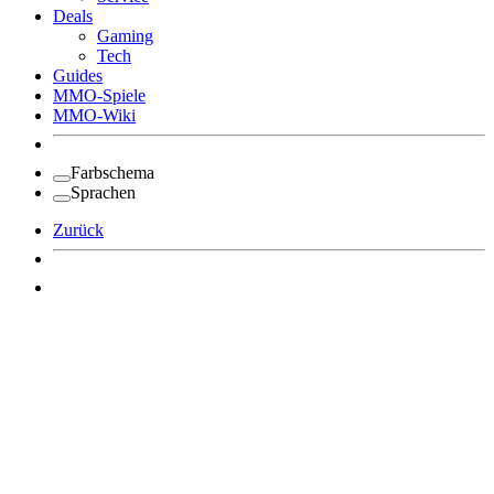
Deals
Gaming
Tech
Guides
MMO-Spiele
MMO-Wiki
Farbschema
Sprachen
Zurück
Angemeldet bleiben