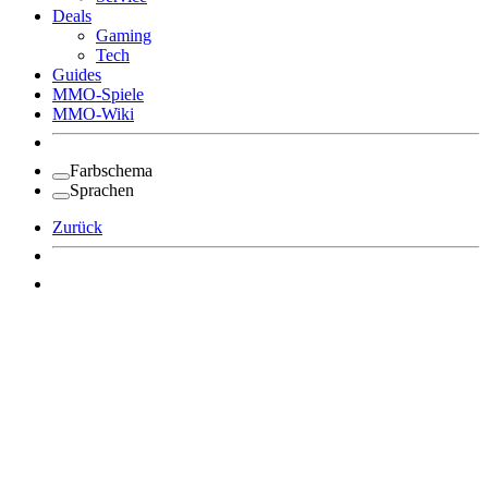
Deals
Gaming
Tech
Guides
MMO-Spiele
MMO-Wiki
Farbschema
Sprachen
Zurück
Angemeldet bleiben