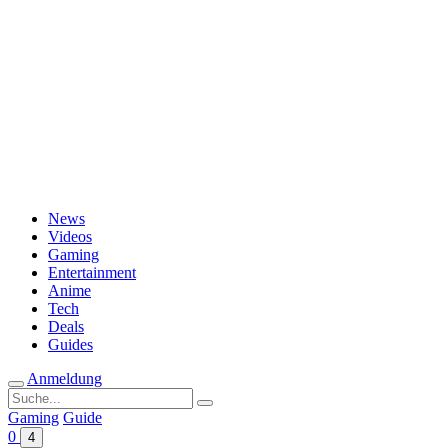
Passwort vergessen?
News
Videos
Gaming
Entertainment
Anime
Tech
Deals
Guides
Anmeldung
Suche
nach:
Gaming
Guide
0
4