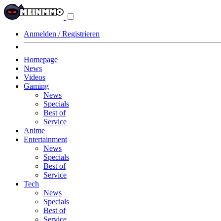
Navigationsmenü
aus-/einklappen
Anmelden / Registrieren
Homepage
News
Videos
Gaming
News
Specials
Best of
Service
Anime
Entertainment
News
Specials
Best of
Service
Tech
News
Specials
Best of
Service