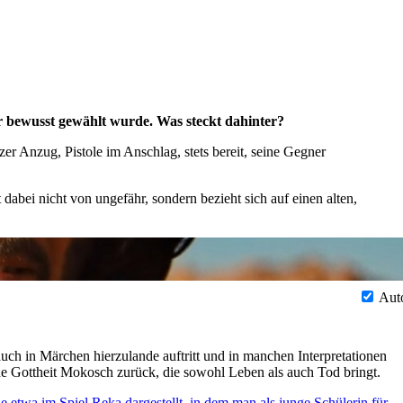
r bewusst gewählt wurde. Was steckt dahinter?
r Anzug, Pistole im Anschlag, stets bereit, seine Gegner
dabei nicht von ungefähr, sondern bezieht sich auf einen alten,
Aut
auch in Märchen hierzulande auftritt und in manchen Interpretationen
sche Gottheit Mokosch zurück, die sowohl Leben als auch Tod bringt.
e etwa im Spiel Reka dargestellt, in dem man als junge Schülerin für