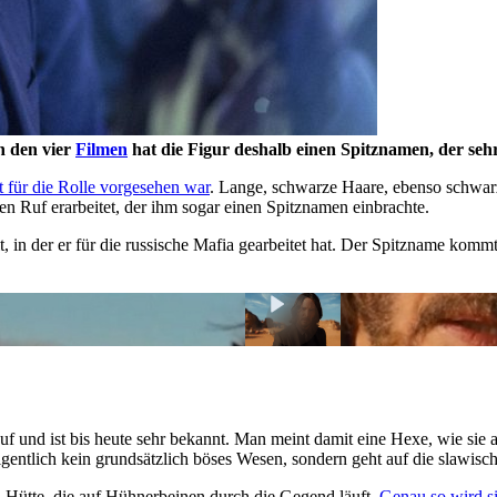
n den vier
Filmen
hat die Figur deshalb einen Spitznamen, der seh
t für die Rolle vorgesehen war
. Lange, schwarze Haare, ebenso schwarze
nen Ruf erarbeitet, der ihm sogar einen Spitznamen einbrachte.
in der er für die russische Mafia gearbeitet hat. Der Spitzname kommt 
uf und ist bis heute sehr bekannt. Man meint damit eine Hexe, wie sie 
 eigentlich kein grundsätzlich böses Wesen, sondern geht auf die slawi
 Hütte, die auf Hühnerbeinen durch die Gegend läuft.
Genau so wird si