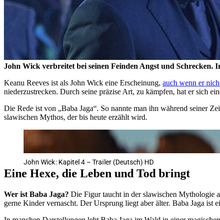
John Wick verbreitet bei seinen Feinden Angst und Schrecken. I
Keanu Reeves ist als John Wick eine Erscheinung,
auch wenn er nich
niederzustrecken. Durch seine präzise Art, zu kämpfen, hat er sich ei
Die Rede ist von „Baba Jaga“. So nannte man ihn während seiner Zeit, 
slawischen Mythos, der bis heute erzählt wird.
John Wick: Kapitel 4 – Trailer (Deutsch) HD
Eine Hexe, die Leben und Tod bringt
Wer ist Baba Jaga?
Die Figur taucht in der slawischen Mythologie a
gerne Kinder vernascht. Der Ursprung liegt aber älter. Baba Jaga ist
In manchen Darstellungen lebt Baba Jaga im Wald in einer magischen