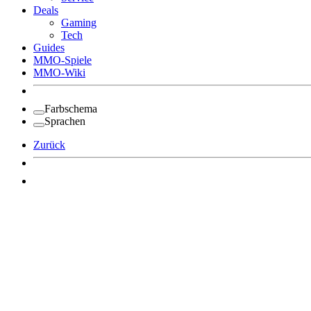
Deals
Gaming
Tech
Guides
MMO-Spiele
MMO-Wiki
Farbschema
Sprachen
Zurück
Angemeldet bleiben