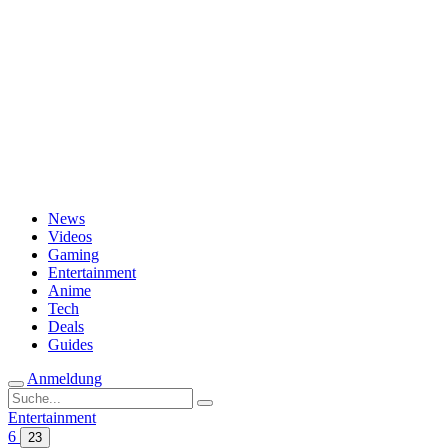
Passwort vergessen?
News
Videos
Gaming
Entertainment
Anime
Tech
Deals
Guides
Anmeldung
Suche
nach:
Entertainment
6
23