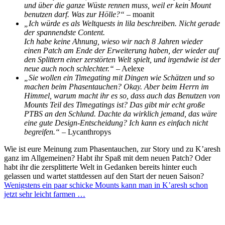
und über die ganze Wüste rennen muss, weil er kein Mount
benutzen darf. Was zur Hölle?“
– moanit
„Ich würde es als Weltquests in lila beschreiben. Nicht gerade
der spannendste Content.
Ich habe keine Ahnung, wieso wir nach 8 Jahren wieder
einen Patch am Ende der Erweiterung haben, der wieder auf
den Splittern einer zerstörten Welt spielt, und irgendwie ist der
neue auch noch schlechter.“
– Aelexe
„Sie wollen ein Timegating mit Dingen wie Schätzen und so
machen beim Phasentauchen? Okay. Aber beim Herrn im
Himmel, warum macht ihr es so, dass auch das Benutzen von
Mounts Teil des Timegatings ist? Das gibt mir echt große
PTBS an den Schlund. Dachte da wirklich jemand, das wäre
eine gute Design-Entscheidung? Ich kann es einfach nicht
begreifen.“
– Lycanthropys
Wie ist eure Meinung zum Phasentauchen, zur Story und zu K’aresh
ganz im Allgemeinen? Habt ihr Spaß mit dem neuen Patch? Oder
habt ihr die zersplitterte Welt in Gedanken bereits hinter euch
gelassen und wartet stattdessen auf den Start der neuen Saison?
Wenigstens ein paar schicke Mounts kann man in K’aresh schon
jetzt sehr leicht farmen …