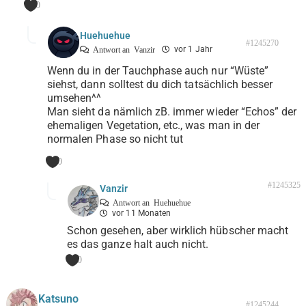
0
Huehuehue
#1245270
vor 1 Jahr
Antwort an
Vanzir
Wenn du in der Tauchphase auch nur “Wüste”
siehst, dann solltest du dich tatsächlich besser
umsehen^^
Man sieht da nämlich zB. immer wieder “Echos” der
ehemaligen Vegetation, etc., was man in der
normalen Phase so nicht tut
0
#1245325
Vanzir
Antwort an
Huehuehue
vor 11 Monaten
Schon gesehen, aber wirklich hübscher macht
es das ganze halt auch nicht.
0
Katsuno
#1245244