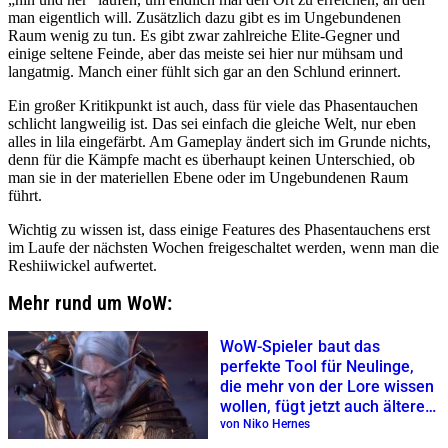
man eigentlich will. Zusätzlich dazu gibt es im Ungebundenen
Raum wenig zu tun. Es gibt zwar zahlreiche Elite-Gegner und
einige seltene Feinde, aber das meiste sei hier nur mühsam und
langatmig. Manch einer fühlt sich gar an den Schlund erinnert.
Ein großer Kritikpunkt ist auch, dass für viele das Phasentauchen
schlicht langweilig ist. Das sei einfach die gleiche Welt, nur eben
alles in lila eingefärbt. Am Gameplay ändert sich im Grunde nichts,
denn für die Kämpfe macht es überhaupt keinen Unterschied, ob
man sie in der materiellen Ebene oder im Ungebundenen Raum
führt.
Wichtig zu wissen ist, dass einige Features des Phasentauchens erst
im Laufe der nächsten Wochen freigeschaltet werden, wenn man die
Reshiiwickel aufwertet.
Mehr rund um WoW:
WoW-Spieler baut das
perfekte Tool für Neulinge,
die mehr von der Lore wissen
wollen, fügt jetzt auch ältere
Erweiterungen hinzu
von Niko Hernes