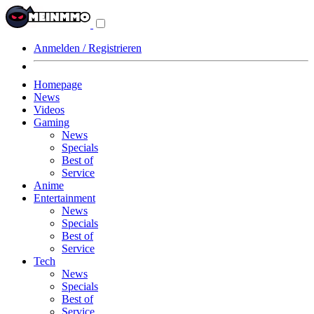
Navigationsmenü
aus-/einklappen
Anmelden / Registrieren
Homepage
News
Videos
Gaming
News
Specials
Best of
Service
Anime
Entertainment
News
Specials
Best of
Service
Tech
News
Specials
Best of
Service