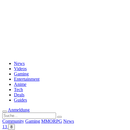
Passwort vergessen?
News
Videos
Gaming
Entertainment
Anime
Tech
Deals
Guides
Anmeldung
Suche
nach:
Community
Gaming
MMORPG
News
13
8