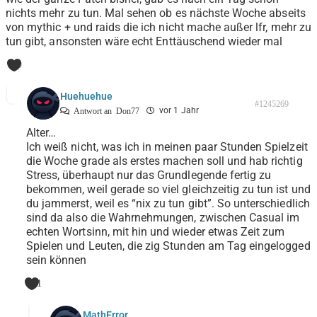
nichts mehr zu tun. Mal sehen ob es nächste Woche abseits
von mythic + und raids die ich nicht mache außer lfr, mehr zu
tun gibt, ansonsten wäre echt Enttäuschend wieder mal
0
Huehuehue
#1245269
vor 1 Jahr
Antwort an
Don77
Alter…
Ich weiß nicht, was ich in meinen paar Stunden Spielzeit
die Woche grade als erstes machen soll und hab richtig
Stress, überhaupt nur das Grundlegende fertig zu
bekommen, weil gerade so viel gleichzeitig zu tun ist und
du jammerst, weil es “nix zu tun gibt”. So unterschiedlich
sind da also die Wahrnehmungen, zwischen Casual im
echten Wortsinn, mit hin und wieder etwas Zeit zum
Spielen und Leuten, die zig Stunden am Tag eingelogged
sein können
1
MathError