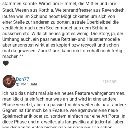
stammen könnte. Wirbel am Himmel, die Mittler und ihre
Stadt, Wesen aus Korthia,
Weltenrandfresser aus Revendreth,
laufen wie im Schlund nebst Möglichkeiten um sich von
einer Stelle zur anderen zu porten, astrale Überbleibsel die
verdächtig nach dem Seelenmodel aus dem Schlund
aussehen etc. Wirklich neues gibt es wenig. Die Story, ja, der
Umhang auch, ein paar neue Reittier- und Haustiermodelle
aber ansonsten wirkt alles kopiert bzw recycelt und schon
mal da gewesen. Zum Glück, kann ich Lorenhall noch fertig
machen.^^
0
Don77
#1245265
vor 1 Jahr
Ich hab das nicht mal als ein neues Feature wahrgenommen,
man klickt ja einfach nur was an und wird in eine andere
Phase versetzt, aber da passiert nichts weiter als paar andere
Gegner. Ist für mich kein Feature, wie irgendwie eine neue
Spielmechanik oder so, sondern einfach nur eine Art Portal in
diese Phase und nix weiter, als langweilig auf jedenfall, aber
wie der ganze Patch bisher, gab es nach ein Tag schon