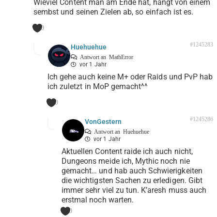
Wieviel Content man am Ende hat, hängt von einem
sembst und seinen Zielen ab, so einfach ist es.
0
#1245283
Huehuehue
Antwort an
MathError
vor 1 Jahr
Ich gehe auch keine M+ oder Raids und PvP hab
ich zuletzt in MoP gemacht^^
0
#1245286
VonGestern
Antwort an
Huehuehue
vor 1 Jahr
Aktuellen Content raide ich auch nicht,
Dungeons meide ich, Mythic noch nie
gemacht… und hab auch Schwierigkeiten
die wichtigsten Sachen zu erledigen. Gibt
immer sehr viel zu tun. K’aresh muss auch
erstmal noch warten.
0