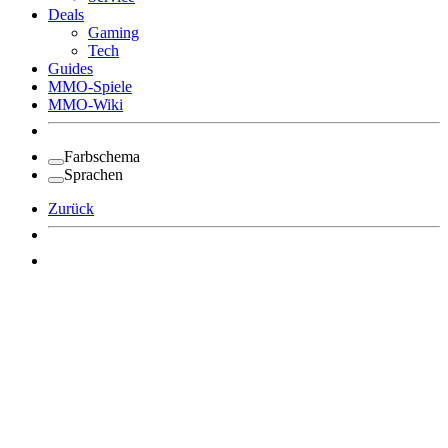
Deals
Gaming
Tech
Guides
MMO-Spiele
MMO-Wiki
Farbschema
Sprachen
Zurück
Angemeldet bleiben