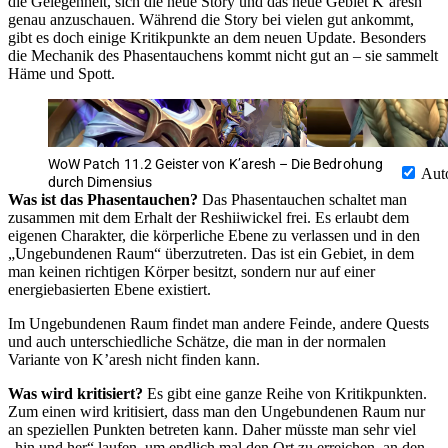
die Gelegenheit, sich die neue Story und das neue Gebiet K’aresh
genau anzuschauen. Während die Story bei vielen gut ankommt,
gibt es doch einige Kritikpunkte an dem neuen Update. Besonders
die Mechanik des Phasentauchens kommt nicht gut an – sie sammelt
Häme und Spott.
WoW Patch 11.2 Geister von K’aresh – Die Bedrohung
Aut
durch Dimensius
Was ist das Phasentauchen?
Das Phasentauchen schaltet man
zusammen mit dem Erhalt der Reshiiwickel frei. Es erlaubt dem
eigenen Charakter, die körperliche Ebene zu verlassen und in den
„Ungebundenen Raum“ überzutreten. Das ist ein Gebiet, in dem
man keinen richtigen Körper besitzt, sondern nur auf einer
energiebasierten Ebene existiert.
Im Ungebundenen Raum findet man andere Feinde, andere Quests
und auch unterschiedliche Schätze, die man in der normalen
Variante von K’aresh nicht finden kann.
Was wird kritisiert?
Es gibt eine ganze Reihe von Kritikpunkten.
Zum einen wird kritisiert, dass man den Ungebundenen Raum nur
an speziellen Punkten betreten kann. Daher müsste man sehr viel
„hin und her“ laufen, um endlich mal den Ort zu erreichen, an den