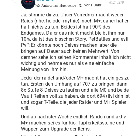
#1245279
vor 1 Jahr
Antwort an
Huehuehue
Ja, stimme dir zu. Unser Vorredner macht weder
Raids (nhc, hc oder mythic), noch M+, daher hat er
halt nichts zu tun. Beides ist halt 90% des
Endgames. Da er das nicht macht bleibt ihm nur
10%, da ist das bisschen Story, PetBattles und evtl.
PvP. Er könnte noch Delves machen, aber die
bringen auf Dauer auch keinen Mehrwert. Von
demher sehe ich seinen Kommentar inhaltlich nicht
wichtig und nehme es nur als eine einfache
Meinung von ihm hin.
Jeder der raidet und/oder M+ macht hat einiges zu
tun. Ersten den Umhang auf 707 zu bringen, dann
8x Stufe 8 Delves zu laufen und alle M0 und beide
Vault Reihen voll zu haben, da dort 694+ilvl drin ist
und sogar T-Teile, die jeder Raider und M+ Spieler
will.
Und ab nächster Woche endlich Raiden und aktiv
M+ machen sei es für Rio, Tapferkeitssteine und
Wappen zum Upgrade der Items.