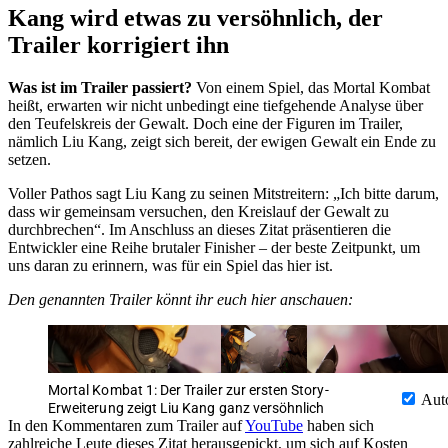
Kang wird etwas zu versöhnlich, der
Trailer korrigiert ihn
Was ist im Trailer passiert?
Von einem Spiel, das Mortal Kombat
heißt, erwarten wir nicht unbedingt eine tiefgehende Analyse über
den Teufelskreis der Gewalt. Doch eine der Figuren im Trailer,
nämlich Liu Kang, zeigt sich bereit, der ewigen Gewalt ein Ende zu
setzen.
Voller Pathos sagt Liu Kang zu seinen Mitstreitern: „Ich bitte darum,
dass wir gemeinsam versuchen, den Kreislauf der Gewalt zu
durchbrechen“. Im Anschluss an dieses Zitat präsentieren die
Entwickler eine Reihe brutaler Finisher – der beste Zeitpunkt, um
uns daran zu erinnern, was für ein Spiel das hier ist.
Den genannten Trailer könnt ihr euch hier anschauen:
Mortal Kombat 1: Der Trailer zur ersten Story-
Aut
Erweiterung zeigt Liu Kang ganz versöhnlich
In den Kommentaren zum Trailer auf
YouTube
haben sich
zahlreiche Leute dieses Zitat herausgepickt, um sich auf Kosten