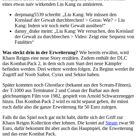
eines etwas naiv wirkenden Liu Kang zu amüsieren.
derpmang5539 schreibt: „Liu Kang: Wir müssen den
Kreislauf der Gewalt durchbrechen! > Geras: Wie? > Liu
Kang: Indem wir noch mehr Gewalt ausüben!“
danny_drake meint: „Liu Kang: Wir versuchen, den Kreislauf
der Gewalt zu durchbrechen > Video: Zeigt eine Sequenz von
Fatalities“
Was steckt drin in der Erweiterung?
Wie bereits erwähnt, wird
Khaos Reigns eine neue Story erzählen. Zudem enthält der DLC
das Kombat-Pack 2, in dem sich zum Start drei neue Kämpfer
befinden werden. Drei weitere werden folgen. Zu Beginn werdet ihr
Zugriff auf Noob Saibot, Cyrax und Sektor haben.
Später kommen noch Ghostface (bekannt aus den Scream-Filmen),
der T-1000 aus Terminator 2 und Conan der Barbar aus dem
gleichnamigen Film von 1982, gespielt von Arnold Schwarzenegger
hinzu. Das Kombat-Pack 2 wird es nicht separat geben, ihr müsst
euch dafür also die ganze Erweiterung für 50 Euro zulegen.
Falls ihr das Spiel noch gar nicht habt, dürfte sich der Griff zur
Khaos Reigns Kollection eher lohnen. Die kostet auf
Steam
zwar 90
Euro, dafür bekommt ihr aber auch das Hauptspiel, die Erweiterung
und das erste Kombat Pack.