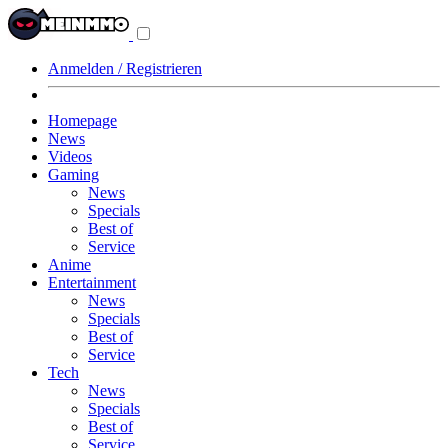
Navigationsmenü
aus-/einklappen
Anmelden / Registrieren
Homepage
News
Videos
Gaming
News
Specials
Best of
Service
Anime
Entertainment
News
Specials
Best of
Service
Tech
News
Specials
Best of
Service