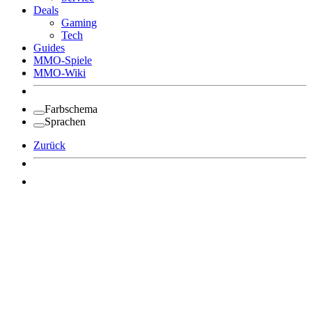
Deals
Gaming
Tech
Guides
MMO-Spiele
MMO-Wiki
Farbschema
Sprachen
Zurück
Angemeldet bleiben