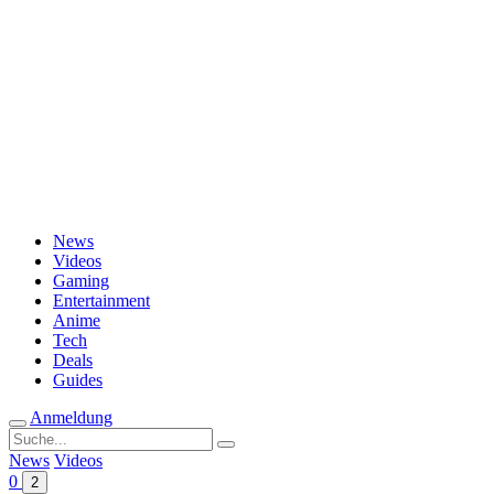
Passwort vergessen?
News
Videos
Gaming
Entertainment
Anime
Tech
Deals
Guides
Anmeldung
Suche
nach:
News
Videos
0
2