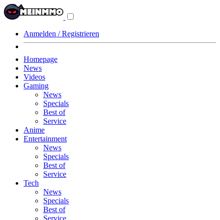
Navigationsmenü
aus-/einklappen
Anmelden / Registrieren
Homepage
News
Videos
Gaming
News
Specials
Best of
Service
Anime
Entertainment
News
Specials
Best of
Service
Tech
News
Specials
Best of
Service