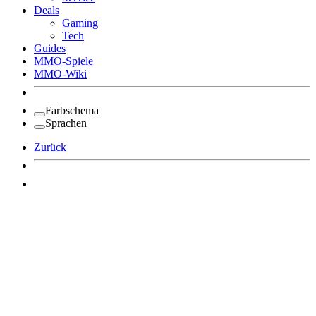
Deals
Gaming
Tech
Guides
MMO-Spiele
MMO-Wiki
Farbschema
Sprachen
Zurück
Angemeldet bleiben