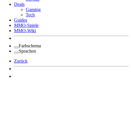
Deals
Gaming
Tech
Guides
MMO-Spiele
MMO-Wiki
Farbschema
Sprachen
Zurück
Angemeldet bleiben