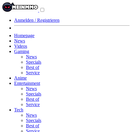
Navigationsmenü
aus-/einklappen
Anmelden / Registrieren
Homepage
News
Videos
Gaming
News
Specials
Best of
Service
Anime
Entertainment
News
Specials
Best of
Service
Tech
News
Specials
Best of
Service