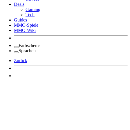
Deals
Gaming
Tech
Guides
MMO-Spiele
MMO-Wiki
Farbschema
Sprachen
Zurück
Angemeldet bleiben