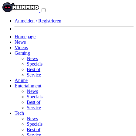
Navigationsmenü
aus-/einklappen
Anmelden / Registrieren
Homepage
News
Videos
Gaming
News
Specials
Best of
Service
Anime
Entertainment
News
Specials
Best of
Service
Tech
News
Specials
Best of
Service