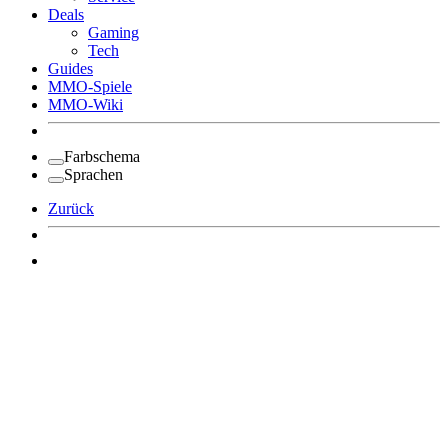
Deals
Gaming
Tech
Guides
MMO-Spiele
MMO-Wiki
Farbschema
Sprachen
Zurück
Angemeldet bleiben