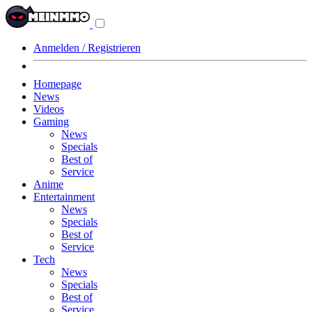
Navigationsmenü
aus-/einklappen
Anmelden / Registrieren
Homepage
News
Videos
Gaming
News
Specials
Best of
Service
Anime
Entertainment
News
Specials
Best of
Service
Tech
News
Specials
Best of
Service